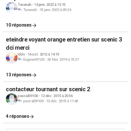
Tasanah
-
14 janv. 2022 à 13:15
Tasanah
-
15 janv. 2022 à 09:24
10 réponses
eteindre voyant orange entretien sur scenic 3
dci merci
ldds
-
14 oct. 2012 à 14:19
Eugene59120
-
26 févr. 2019 à 15:27
13 réponses
contacteur tournant sur scenic 2
pascal09100
-
12 déc. 2015 à 20:56
pascal09100
-
13 déc. 2015 à 11:40
4 réponses