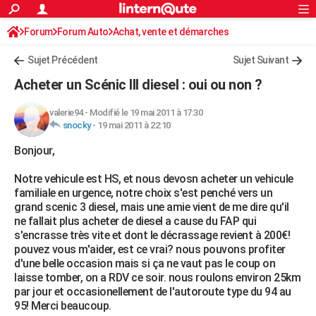
ACTUALITÉS
Forum
Forum Auto
Achat, vente et démarches
Connexion
S'inscrire
Rechercher
Société
Education
Villes
Politique
Faits Divers
Monde
+
SPORT
Sujet Précédent
Sujet Suivant
Football
Cyclisme
Forum
Coupe du monde 2026
Tennis
Rugby
CULTURE
Acheter un Scénic III diesel : oui ou non ?
TNT
Cinéma
Musique
Programme TV
Streaming
Sorties cinéma
+
FINANCE
valerie94
-
Modifié le 19 mai 2011 à 17:30
snocky
-
19 mai 2011 à 22:10
Impôts
Immobilier
Banque
Crédit
Retraite
Epargne
Risques naturels par ville
Assurance
AUTO
Bonjour,
Réserver un essai
Berlines
Forum auto
Essais
Citadines
SUV
+
HIGH-TECH
Notre vehicule est HS, et nous devosn acheter un vehicule
Meilleur smartphone
Ordinateurs
Guide high-tech
Mobiles
Internet
Jeux vidéo
+
BRICOLAGE
familiale en urgence, notre choix s'est penché vers un
grand scenic 3 diesel, mais une amie vient de me dire qu'il
Aménagement intérieur
Cuisine
Jardinage
+
Forum
Extérieur
Salle de bains
Rangement
WEEK-END
ne fallait plus acheter de diesel a cause du FAP qui
s'encrasse très vite et dont le décrassage revient à 200€!
Escapades
Expositions
Week-end nature
Guides de France
Patrimoine
Musées
+
LIFESTYLE
pouvez vous m'aider, est ce vrai? nous pouvons profiter
d'une belle occasion mais si ça ne vaut pas le coup on
Bien-être
Mode
+
Art de vivre
Loisirs
Modes de vie
SANTE
laisse tomber, on a RDV ce soir. nous roulons environ 25km
par jour et occasionellement de l'autoroute type du 94 au
Guide de la santé
Médicaments
+
Alimentation
Maladies
Sommeil
VOYAGE
95! Merci beaucoup.