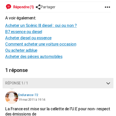
City break
Voyage de noces
Climat
Destinations
Voyage nature
Forum
+
PHOTO
Répondre (1)
Partager
GUIDES D'ACHAT
A voir également:
Acheter un Scénic III diesel : oui ou non ?
BONS PLANS
B7 essence ou diesel
CARTE DE VOEUX
Acheter diesel ou essence
Comment acheter une voiture occasion
Carte Bonne année
Carte Pâques
Carte de Noël
Carte Saint-Valentin
Carte d'anniversaire
DICTIONNAIRE
Ou acheter adblue
Acheter des pièces automobiles
Biographies
Expressions
Dictionnaire
Citations
Proverbes
PROGRAMME TV
COPAINS D'AVANT
1 réponse
Se connecter
Collèges
Universités
Service militaire
S'inscrire
Lycées
Primaires
Entreprises
Avis de recherche
AVIS DE DÉCÈS
RÉPONSE 1 / 1
FORUM
Endurance-72
Lifestyle
Sport
Television
Cinema
Bricolage
Culture
Auto
Voyage
19 mai 2011 à 19:14
La France est mise sur la cellette de l'U.E pour non- respect
des émissions de