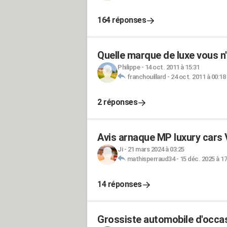
164 réponses
Quelle marque de luxe vous n
Philippe
-
14 oct. 2011 à 15:31
franchouillard
-
24 oct. 2011 à 00:18
2 réponses
Avis arnaque MP luxury cars 
Ji
-
21 mars 2024 à 03:25
mathisperraud34
-
15 déc. 2025 à 17
14 réponses
Grossiste automobile d'occa