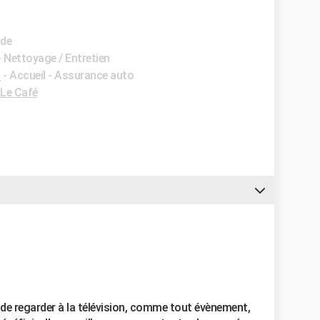
ide
- Nettoyage / Entretien
s
- Accueil - Assurance auto
Le Café
de regarder à la télévision, comme tout évènement,