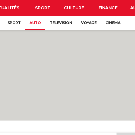
TUALITÉS
SPORT
CULTURE
FINANCE
A
SPORT
AUTO
TELEVISION
VOYAGE
CINEMA