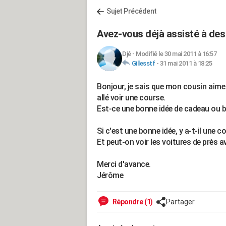
Sujet Précédent
Avez-vous déjà assisté à de
Djé
-
Modifié le 30 mai 2011 à 16:57
Gillesstf
-
31 mai 2011 à 18:25
Bonjour, je sais que mon cousin aime 
allé voir une course.
Est-ce une bonne idée de cadeau ou b
Si c'est une bonne idée, y a-t-il une c
Et peut-on voir les voitures de près a
Merci d'avance.
Jérôme
Répondre (1)
Partager