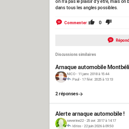
on n'a pas le plaisir d'y être, mais o
dans tous les angles possibles.
0
Commenter
Répond
Discussions similaires
Arnaque automobile Montbél
NICO
-
11 janv. 2018 à 15:44
Paul
-
17 févr. 2025 à 13:13
2 réponses
Alerte arnaque automobile !
severine22
-
25 avr. 2017 à 14:17
Idriss
-
22 juin 2026 à 09:50