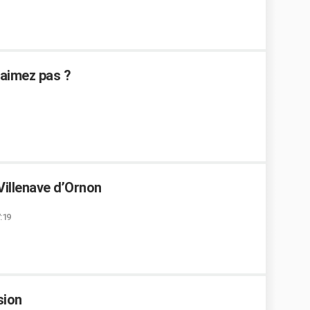
'aimez pas ?
Villenave d’Ornon
:19
sion