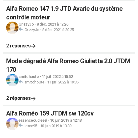
Alfa Romeo 147 1.9 JTD Avarie du système
contrôle moteur
GrizzyJo
-
8 déc. 2021 à 12:26
GrizzyJo
-
8 déc. 2021 à 20:25
2 réponses
Mode dégradé Alfa Romeo Giulietta 2.0 JTDM
170
smitchoute
-
11 juil. 2022 à 15:52
smitchoute
-
11 juil. 2022 à 19:36
2 réponses
Alfa Roméo 159 JTDM sw 120cv
essenceoudiesel
-
10 juin 2019 à 12:48
Icare95
-
10 juin 2019 à 13:39