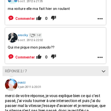
6 oct. 2012 à 21:35
ma voiture elle ma fait hier on roulant
0
Commenter
snocky.
147
6 oct. 2012 à 22:02
Qui me pique mon pseudo??
0
Commenter
RÉPONSE 2 / 7
ouazz
3 juin 2011 à 20:31
merci de votre réponse, je vous explique bien ce qui c'est
passé, j'ai voulu tourner à une intersection et puis j'ai du
passer mal la vitesse j'essaye d'avancer et je remarque, que
la vitesse n'est pas bien passé, donc je rectifié ça