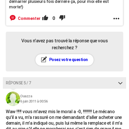
démarrer plusieurs fois derrière ça, pour moi elle est
morte!)
0
Commenter
Vous n’avez pas trouvé la réponse que vous
recherchez ?
Posez votre question
RÉPONSE 5 / 7
Ouazza
6 juin 2011 à 00:56
Waw !!!!! vous m'avez mis le moral a -0, !!!!!!!!! Le mécano
qu'il a vu, m'a rassuré on me demandant d'aller acheter une
demain, il m'a indiqué ou, puis lui même la remplace et il m'a
dit au pire s'il elle ne marcherai pas c'est rien de grave il me