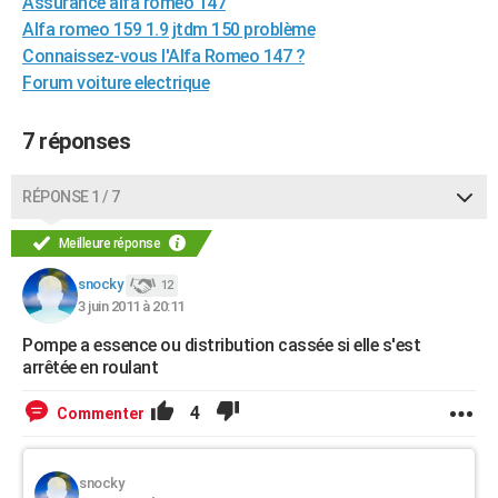
Assurance alfa romeo 147
City break
Voyage de noces
Climat
Destinations
Voyage nature
Forum
+
PHOTO
Alfa romeo 159 1.9 jtdm 150 problème
Connaissez-vous l'Alfa Romeo 147 ?
GUIDES D'ACHAT
Forum voiture electrique
BONS PLANS
7 réponses
CARTE DE VOEUX
RÉPONSE 1 / 7
Carte Bonne année
Carte Pâques
Carte de Noël
Carte Saint-Valentin
Carte d'anniversaire
DICTIONNAIRE
Meilleure réponse
Biographies
Expressions
Dictionnaire
Citations
Proverbes
PROGRAMME TV
snocky
12
COPAINS D'AVANT
3 juin 2011 à 20:11
Se connecter
Collèges
Universités
Service militaire
S'inscrire
Lycées
Primaires
Entreprises
Avis de recherche
AVIS DE DÉCÈS
Pompe a essence ou distribution cassée si elle s'est
arrêtée en roulant
FORUM
4
Commenter
Lifestyle
Sport
Television
Cinema
Bricolage
Culture
Auto
Voyage
snocky