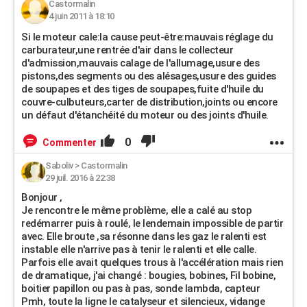
Castormalin
4 juin 2011 à 18:10
Si le moteur cale:la cause peut-être:mauvais réglage du
carburateur,une rentrée d'air dans le collecteur
d'admission,mauvais calage de l'allumage,usure des
pistons,des segments ou des alésages,usure des guides
de soupapes et des tiges de soupapes,fuite d'huile du
couvre-culbuteurs,carter de distribution,joints ou encore
un défaut d'étanchéité du moteur ou des joints d'huile.
0
Commenter
Saboliv
>
Castormalin
29 juil. 2016 à 22:38
Bonjour ,
Je rencontre le même problème, elle a calé au stop
redémarrer puis à roulé, le lendemain impossible de partir
avec. Elle broute ,sa résonne dans les gaz le ralenti est
instable elle n'arrive pas à tenir le ralenti et elle calle.
Parfois elle avait quelques trous à l'accélération mais rien
de dramatique, j'ai changé : bougies, bobines, Fil bobine,
boitier papillon ou pas à pas, sonde lambda, capteur
Pmh, toute la ligne le catalyseur et silencieux, vidange