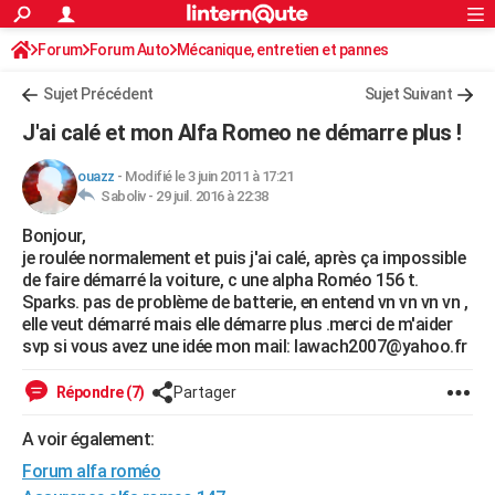
ACTUALITÉS
Forum
Forum Auto
Mécanique, entretien et pannes
Connexion
S'inscrire
Rechercher
Société
Education
Villes
Politique
Faits Divers
Monde
+
SPORT
Sujet Précédent
Sujet Suivant
Football
Cyclisme
Forum
Coupe du monde 2026
Tennis
Rugby
CULTURE
J'ai calé et mon Alfa Romeo ne démarre plus !
TNT
Cinéma
Musique
Programme TV
Streaming
Sorties cinéma
+
FINANCE
ouazz
-
Modifié le 3 juin 2011 à 17:21
Saboliv -
29 juil. 2016 à 22:38
Impôts
Immobilier
Banque
Crédit
Retraite
Epargne
Risques naturels par ville
Assurance
AUTO
Bonjour,
Réserver un essai
Berlines
Forum auto
Essais
Citadines
SUV
+
HIGH-TECH
je roulée normalement et puis j'ai calé, après ça impossible
de faire démarré la voiture, c une alpha Roméo 156 t.
Meilleur smartphone
Ordinateurs
Guide high-tech
Mobiles
Internet
Jeux vidéo
+
BRICOLAGE
Sparks. pas de problème de batterie, en entend vn vn vn vn ,
elle veut démarré mais elle démarre plus .merci de m'aider
Aménagement intérieur
Cuisine
Jardinage
+
Forum
Extérieur
Salle de bains
Rangement
WEEK-END
svp si vous avez une idée mon mail: lawach2007@yahoo.fr
Escapades
Expositions
Week-end nature
Guides de France
Patrimoine
Musées
+
LIFESTYLE
Répondre (7)
Partager
Bien-être
Mode
+
Art de vivre
Loisirs
Modes de vie
SANTE
A voir également:
Forum alfa roméo
Guide de la santé
Médicaments
+
Alimentation
Maladies
Sommeil
VOYAGE