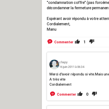
"condamnation coffre" (pas forcément 
décondamner la fermeture permanent
Espérant avoir répondu à votre atten
Cordialement,
Manu
1
Commenter
chapy
16 juin 2011 à 06:34
Merci d'avoir répondu si vite.Mais un
A très vite
Cordialement
0
Commenter