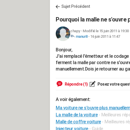
Sujet Précédent
Pourquoi la malle ne s'ouvre 
chapy
-
Modifié le 15 juin 2011 à 19:30
manur8
-
16 juin 2011 à 11:47
Bonjour,
J'ai remplacé l'émetteur et le codage 
ferment la malle par contre ne s'ouvre 
manuellement.Dois je retourner au g
Répondre (1)
Posez votre ques
A voir également:
Ma voiture ne s'ouvre plus manuelle
La malle de la voiture
- Meilleures ré
Malle de coffre voiture
- Meilleures r
Injecteur voiture
- Guide