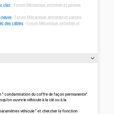
ac clac
-
Forum Mécanique, entretien et pannes
e neuve
-
Forum Mécanique, entretien et pannes
ec des câbles
-
Forum Mécanique, entretien et
tion " condamnation du coffre de façon permanente".
u'on ouvre le véhicule à la clé ou à la
 "paramètres véhicule " et chercher la fonction