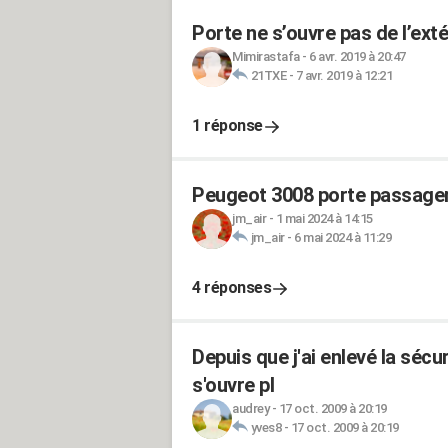
Porte ne s’ouvre pas de l’exté
Mimirastafa
-
6 avr. 2019 à 20:47
21TXE
-
7 avr. 2019 à 12:21
1 réponse
Peugeot 3008 porte passager 
jm_air
-
1 mai 2024 à 14:15
jm_air
-
6 mai 2024 à 11:29
4 réponses
Depuis que j'ai enlevé la sécu
s'ouvre pl
audrey
-
17 oct. 2009 à 20:19
yves8
-
17 oct. 2009 à 20:19