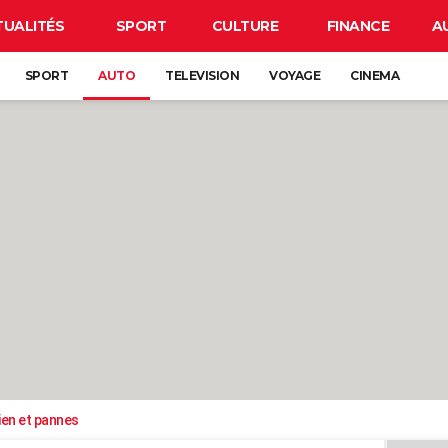
TUALITÉS
SPORT
CULTURE
FINANCE
A
SPORT
AUTO
TELEVISION
VOYAGE
CINEMA
ien et pannes