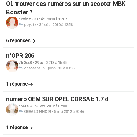
Où trouver des numéros sur un scooter MBK
Booster ?
poybtz
-
30 déc. 2010 à 15:07
poybtz
-
31 déc. 2010 à 12:58
6 réponses
n°OPR 206
v1n3ss0
-
29 avr. 2013 à 16:45
chazeens
-
20 juin 2013 à 08:15
1 réponse
numero OEM SUR OPEL CORSA b 1.7 d
spatz57
-
25 avr. 2012 à 07:00
GERALDINHO91
-
5 mai 2012 à 20:46
1 réponse