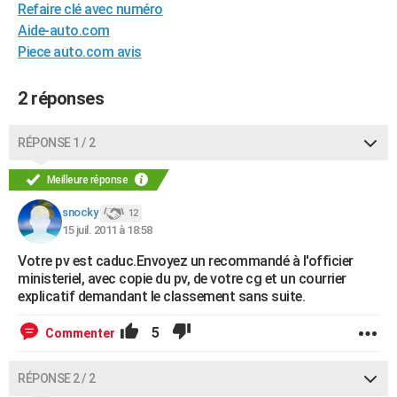
Refaire clé avec numéro
City break
Voyage de noces
Climat
Destinations
Voyage nature
Forum
+
PHOTO
Aide-auto.com
Piece auto.com avis
GUIDES D'ACHAT
BONS PLANS
2 réponses
CARTE DE VOEUX
RÉPONSE 1 / 2
Carte Bonne année
Carte Pâques
Carte de Noël
Carte Saint-Valentin
Carte d'anniversaire
DICTIONNAIRE
Meilleure réponse
Biographies
Expressions
Dictionnaire
Citations
Proverbes
PROGRAMME TV
snocky
12
15 juil. 2011 à 18:58
COPAINS D'AVANT
Votre pv est caduc.Envoyez un recommandé à l'officier
Se connecter
Collèges
Universités
Service militaire
S'inscrire
Lycées
Primaires
Entreprises
Avis de recherche
AVIS DE DÉCÈS
ministeriel, avec copie du pv, de votre cg et un courrier
explicatif demandant le classement sans suite.
FORUM
5
Commenter
Lifestyle
Sport
Television
Cinema
Bricolage
Culture
Auto
Voyage
RÉPONSE 2 / 2