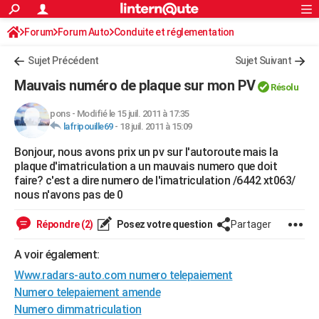
ACTUALITÉS
Forum
Forum Auto
Conduite et réglementation
Connexion
S'inscrire
Rechercher
Société
Education
Villes
Politique
Faits Divers
Monde
+
SPORT
Radars et permis
Sujet Précédent
Sujet Suivant
Football
Cyclisme
Forum
Coupe du monde 2026
Tennis
Rugby
CULTURE
Mauvais numéro de plaque sur mon PV
Résolu
TNT
Cinéma
Musique
Programme TV
Streaming
Sorties cinéma
+
FINANCE
pons
-
Modifié le 15 juil. 2011 à 17:35
lafripouille69
-
18 juil. 2011 à 15:09
Impôts
Immobilier
Banque
Crédit
Retraite
Epargne
Risques naturels par ville
Assurance
AUTO
Bonjour, nous avons prix un pv sur l'autoroute mais la
Réserver un essai
Berlines
Forum auto
Essais
Citadines
SUV
+
HIGH-TECH
plaque d'imatriculation a un mauvais numero que doit
faire? c'est a dire numero de l'imatriculation /6442 xt063/
Meilleur smartphone
Ordinateurs
Guide high-tech
Mobiles
Internet
Jeux vidéo
+
BRICOLAGE
nous n'avons pas de 0
Aménagement intérieur
Cuisine
Jardinage
+
Forum
Extérieur
Salle de bains
Rangement
WEEK-END
Répondre (2)
Posez votre question
Partager
Escapades
Expositions
Week-end nature
Guides de France
Patrimoine
Musées
+
LIFESTYLE
A voir également:
Www.radars-auto.com numero telepaiement
Bien-être
Mode
+
Art de vivre
Loisirs
Modes de vie
SANTE
Numero telepaiement amende
Guide de la santé
Médicaments
+
Alimentation
Maladies
Sommeil
VOYAGE
Numero dimmatriculation