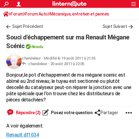
ACTUALITÉS
Forum
Forum Auto
Mécanique, entretien et pannes
Connexion
S'inscrire
Rechercher
Société
Education
Villes
Politique
Faits Divers
Monde
+
SPORT
Sujet Précédent
Sujet Suivant
Football
Cyclisme
Forum
Coupe du monde 2026
Tennis
Rugby
CULTURE
Souci d'échappement sur ma Renault Mégane
TNT
Cinéma
Musique
Programme TV
Streaming
Sorties cinéma
+
Scénic
FINANCE
Résolu
Impôts
Immobilier
Banque
Crédit
Retraite
Epargne
Risques naturels par ville
Assurance
AUTO
chandeleur
-
Modifié le 19 août 2011 à 21:35
chandeleur -
20 août 2011 à 22:05
Réserver un essai
Berlines
Forum auto
Essais
Citadines
SUV
+
HIGH-TECH
Bonjour,le pot d'échappement de ma mégane scenic est
abîmé au 2nd niveau; le tuyau est sectionné ou plutôt
Meilleur smartphone
Ordinateurs
Guide high-tech
Mobiles
Internet
Jeux vidéo
+
BRICOLAGE
descellé du catalyseur peut-on réparer la jonction avec une
pâte spéciale que l'on trouve chez les distributeurs de
Aménagement intérieur
Cuisine
Jardinage
+
Forum
Extérieur
Salle de bains
Rangement
WEEK-END
pièces détachées?
Escapades
Expositions
Week-end nature
Guides de France
Patrimoine
Musées
+
LIFESTYLE
Répondre (2)
Posez votre question
Partager
Bien-être
Mode
+
Art de vivre
Loisirs
Modes de vie
SANTE
A voir également:
Guide de la santé
Médicaments
+
Alimentation
Maladies
Sommeil
VOYAGE
Renault df1034