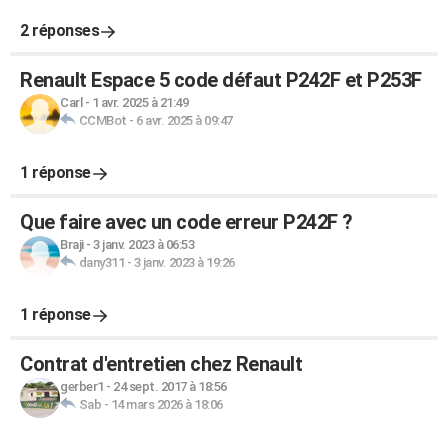
2 réponses
Renault Espace 5 code défaut P242F et P253F
Carl
-
1 avr. 2025 à 21:49
CCMBot
-
6 avr. 2025 à 09:47
1 réponse
Que faire avec un code erreur P242F ?
Braji
-
3 janv. 2023 à 06:53
dany311
-
3 janv. 2023 à 19:26
1 réponse
Contrat d'entretien chez Renault
gerber1
-
24 sept. 2017 à 18:56
Sab
-
14 mars 2026 à 18:06