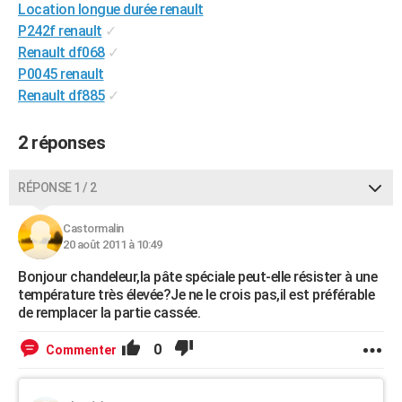
Location longue durée renault
City break
Voyage de noces
Climat
Destinations
Voyage nature
Forum
+
PHOTO
P242f renault
✓
Renault df068
✓
GUIDES D'ACHAT
P0045 renault
BONS PLANS
Renault df885
✓
CARTE DE VOEUX
2 réponses
Carte Bonne année
Carte Pâques
Carte de Noël
Carte Saint-Valentin
Carte d'anniversaire
DICTIONNAIRE
RÉPONSE 1 / 2
Biographies
Expressions
Dictionnaire
Citations
Proverbes
PROGRAMME TV
Castormalin
COPAINS D'AVANT
20 août 2011 à 10:49
Se connecter
Collèges
Universités
Service militaire
S'inscrire
Lycées
Primaires
Entreprises
Avis de recherche
Bonjour chandeleur,la pâte spéciale peut-elle résister à une
AVIS DE DÉCÈS
température très élevée?Je ne le crois pas,il est préférable
de remplacer la partie cassée.
FORUM
Lifestyle
Sport
Television
Cinema
Bricolage
Culture
Auto
Voyage
0
Commenter