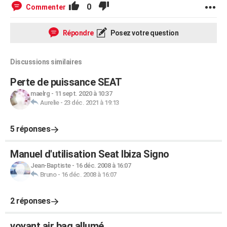
0
Commenter
Répondre
Posez votre question
Discussions similaires
Perte de puissance SEAT
maelrg
-
11 sept. 2020 à 10:37
Aurelie
-
23 déc. 2021 à 19:13
5 réponses
Manuel d'utilisation Seat Ibiza Signo
Jean-Baptiste
-
16 déc. 2008 à 16:07
Bruno
-
16 déc. 2008 à 16:07
2 réponses
voyant air bag allumé