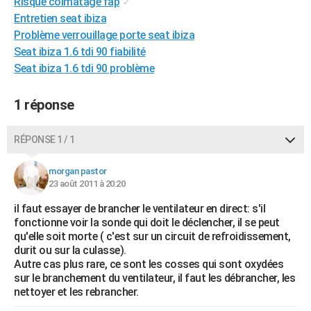
Risque colmatage fap
✓
City break
Voyage de noces
Climat
Destinations
Voyage nature
Forum
+
PHOTO
Entretien seat ibiza
Problème verrouillage porte seat ibiza
GUIDES D'ACHAT
Seat ibiza 1.6 tdi 90 fiabilité
Seat ibiza 1.6 tdi 90 problème
BONS PLANS
CARTE DE VOEUX
1 réponse
Carte Bonne année
Carte Pâques
Carte de Noël
Carte Saint-Valentin
Carte d'anniversaire
DICTIONNAIRE
RÉPONSE 1 / 1
Biographies
Expressions
Dictionnaire
Citations
Proverbes
PROGRAMME TV
morgan pastor
23 août 2011 à 20:20
COPAINS D'AVANT
il faut essayer de brancher le ventilateur en direct: s'il
Se connecter
Collèges
Universités
Service militaire
S'inscrire
Lycées
Primaires
Entreprises
Avis de recherche
AVIS DE DÉCÈS
fonctionne voir la sonde qui doit le déclencher, il se peut
qu'elle soit morte ( c'est sur un circuit de refroidissement,
FORUM
durit ou sur la culasse).
Autre cas plus rare, ce sont les cosses qui sont oxydées
Lifestyle
Sport
Television
Cinema
Bricolage
Culture
Auto
Voyage
sur le branchement du ventilateur, il faut les débrancher, les
nettoyer et les rebrancher.