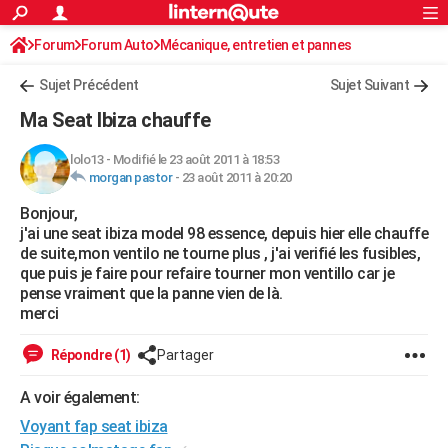
ACTUALITÉS
Forum
Forum Auto
Mécanique, entretien et pannes
Connexion
S'inscrire
Rechercher
Société
Education
Villes
Politique
Faits Divers
Monde
+
SPORT
Sujet Précédent
Sujet Suivant
Football
Cyclisme
Forum
Coupe du monde 2026
Tennis
Rugby
CULTURE
Ma Seat Ibiza chauffe
TNT
Cinéma
Musique
Programme TV
Streaming
Sorties cinéma
+
FINANCE
lolo13
-
Modifié le 23 août 2011 à 18:53
morgan pastor
-
23 août 2011 à 20:20
Impôts
Immobilier
Banque
Crédit
Retraite
Epargne
Risques naturels par ville
Assurance
AUTO
Bonjour,
Réserver un essai
Berlines
Forum auto
Essais
Citadines
SUV
+
HIGH-TECH
j'ai une seat ibiza model 98 essence, depuis hier elle chauffe
de suite,mon ventilo ne tourne plus , j'ai verifié les fusibles,
Meilleur smartphone
Ordinateurs
Guide high-tech
Mobiles
Internet
Jeux vidéo
+
BRICOLAGE
que puis je faire pour refaire tourner mon ventillo car je
pense vraiment que la panne vien de là.
Aménagement intérieur
Cuisine
Jardinage
+
Forum
Extérieur
Salle de bains
Rangement
WEEK-END
merci
Escapades
Expositions
Week-end nature
Guides de France
Patrimoine
Musées
+
LIFESTYLE
Répondre (1)
Partager
Bien-être
Mode
+
Art de vivre
Loisirs
Modes de vie
SANTE
A voir également:
Voyant fap seat ibiza
Guide de la santé
Médicaments
+
Alimentation
Maladies
Sommeil
VOYAGE