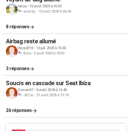
ninou
-
10 août 2020 à 16:55
snocky.
-
12 août 2020 à 06:44
8 réponses
Airbag reste allumé
Ibiza2013
-
13 juil. 2020 à 15:43
Ibiza
-
6 août 2020 à 10:53
3 réponses
Soucis en cascade sur Seat Ibiza
Sooow57
-
8 août 2018 à 16:40
JKCar
-
21 août 2025 à 15:19
26 réponses