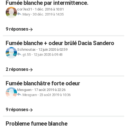
Fumée blanche par intermittence.
cor7ex31
-
1 déc. 2016 à 10:01
Mary
-
30 déc. 2019 à 14:35
9 réponses
Fumée blanche + odeur brûlé Dacia Sandero
Schmoutax
-
12 juin 2020 à 02:59
gt.55
-
12 juin 2020 à 09:48
2 réponses
Fumée blanchâtre forte odeur
Mesguen
-
17 août 2019 à 22:26
Mesguen
-
23 août 2019 à 10:36
9 réponses
Probleme fumee blanche