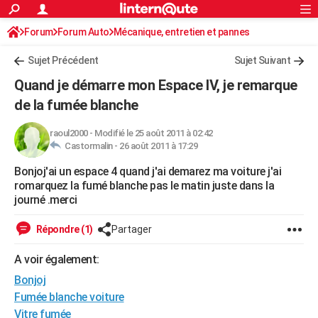
ACTUALITÉS
Forum
Forum Auto
Mécanique, entretien et pannes
Connexion
S'inscrire
Rechercher
Société
Education
Villes
Politique
Faits Divers
Monde
+
SPORT
Sujet Précédent
Sujet Suivant
Football
Cyclisme
Forum
Coupe du monde 2026
Tennis
Rugby
CULTURE
Quand je démarre mon Espace IV, je remarque
TNT
Cinéma
Musique
Programme TV
Streaming
Sorties cinéma
+
de la fumée blanche
FINANCE
Impôts
Immobilier
Banque
Crédit
Retraite
Epargne
Risques naturels par ville
Assurance
AUTO
raoul2000
-
Modifié le 25 août 2011 à 02:42
Castormalin -
26 août 2011 à 17:29
Réserver un essai
Berlines
Forum auto
Essais
Citadines
SUV
+
HIGH-TECH
Bonjoj'ai un espace 4 quand j'ai demarez ma voiture j'ai
romarquez la fumé blanche pas le matin juste dans la
Meilleur smartphone
Ordinateurs
Guide high-tech
Mobiles
Internet
Jeux vidéo
+
BRICOLAGE
journé .merci
Aménagement intérieur
Cuisine
Jardinage
+
Forum
Extérieur
Salle de bains
Rangement
WEEK-END
Répondre (1)
Partager
Escapades
Expositions
Week-end nature
Guides de France
Patrimoine
Musées
+
LIFESTYLE
A voir également:
Bien-être
Mode
+
Art de vivre
Loisirs
Modes de vie
SANTE
Bonjoj
Fumée blanche voiture
Guide de la santé
Médicaments
+
Alimentation
Maladies
Sommeil
VOYAGE
Vitre fumée