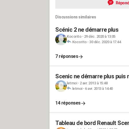
Répond
Discussions similaires
Scénic 2 ne démarre plus
Kocorito
-
29 déc. 2020 à 13:05
Kocorito
-
30 déc. 2020 à 17:44
7 réponses
Scenic ne démarre plus puis
letmoi
-
2 avr. 2013 à 15:48
letmoi
-
6 avr. 2013 à 14:40
14 réponses
Tableau de bord Renault Sce