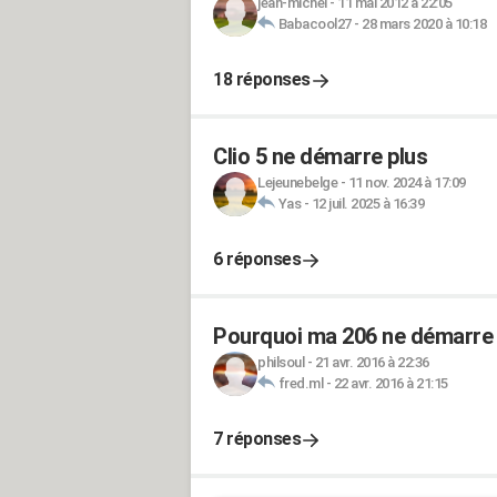
jean-michel
-
11 mai 2012 à 22:05
Babacool27
-
28 mars 2020 à 10:18
18 réponses
Clio 5 ne démarre plus
Lejeunebelge
-
11 nov. 2024 à 17:09
Yas
-
12 juil. 2025 à 16:39
6 réponses
Pourquoi ma 206 ne démarre 
philsoul
-
21 avr. 2016 à 22:36
fred.ml
-
22 avr. 2016 à 21:15
7 réponses