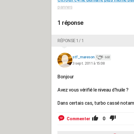
pannes
1 réponse
RÉPONSE 1 / 1
stf_mareson
668
3 sept. 2011 à 15:08
Bonjour
Avez vous vérifié le niveau d'huile ?
Dans certais cas, turbo cassé notam
0
Commenter