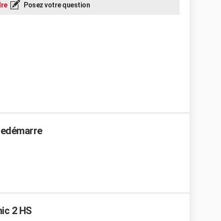
re
Posez votre question
 redémarre
nic 2 HS