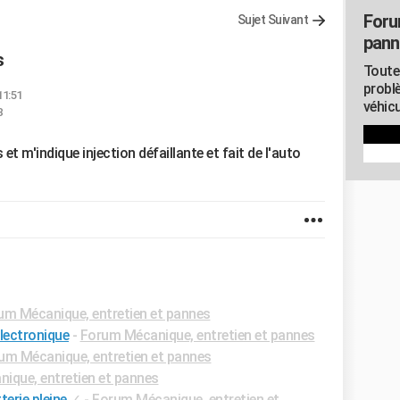
Foru
Sujet Suivant
pann
s
Toute
probl
11:51
véhicu
8
t m'indique injection défaillante et fait de l'auto
um Mécanique, entretien et pannes
électronique
-
Forum Mécanique, entretien et pannes
um Mécanique, entretien et pannes
ique, entretien et pannes
erie pleine
✓
-
Forum Mécanique, entretien et