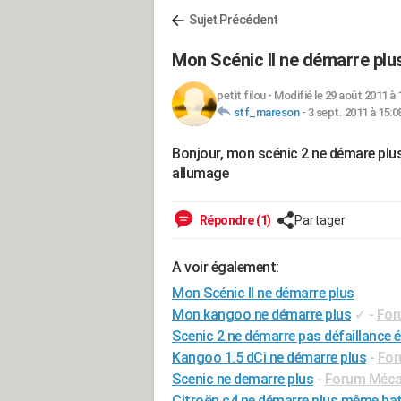
Sujet Précédent
Mon Scénic II ne démarre plu
petit filou
-
Modifié le 29 août 2011 à 
stf_mareson
-
3 sept. 2011 à 15:0
Bonjour, mon scénic 2 ne démare plus e
allumage
Répondre (1)
Partager
A voir également:
Mon Scénic II ne démarre plus
Mon kangoo ne démarre plus
✓
-
For
Scenic 2 ne démarre pas défaillance 
Kangoo 1.5 dCi ne démarre plus
-
For
Scenic ne demarre plus
-
Forum Mécan
Citroën c4 ne démarre plus même batt