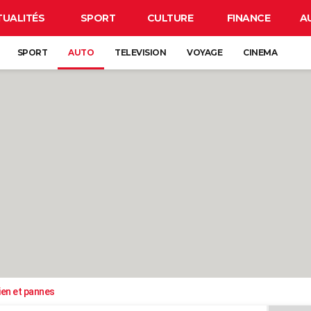
TUALITÉS
SPORT
CULTURE
FINANCE
A
SPORT
AUTO
TELEVISION
VOYAGE
CINEMA
ien et pannes