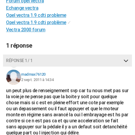
Forum opel vectra
City break
Voyage de noces
Climat
Destinations
Voyage nature
Forum
+
PHOTO
Echange vectra
Opel vectra 1.9 cdti probleme
GUIDES D'ACHAT
Opel vectra 1.9 cdti problème
✓
Vectra 2000 forum
BONS PLANS
CARTE DE VOEUX
1 réponse
Carte Bonne année
Carte Pâques
Carte de Noël
Carte Saint-Valentin
Carte d'anniversaire
DICTIONNAIRE
RÉPONSE 1 / 1
Biographies
Expressions
Dictionnaire
Citations
Proverbes
PROGRAMME TV
madmax76120
2 sept. 2011 à 14:34
COPAINS D'AVANT
un peut plus de renseignement svp car tu nous met pas sur
Se connecter
Collèges
Universités
Service militaire
S'inscrire
Lycées
Primaires
Entreprises
Avis de recherche
AVIS DE DÉCÈS
la voie.je ne pense pas que la boite y soit pour quelque
chose mais si c est en pleine effort une cote par exemple
FORUM
ou un depassement ou il faut appuyer et que le moteur
monte en régime sans avancé la oui l embrayage est hs par
Lifestyle
Sport
Television
Cinema
Bricolage
Culture
Auto
Voyage
contre si ce n est pas ca et qu une acceleration se fait
sans appuyer sur la pédale il y a un defaut soit detanchéité
quelque part ou l injection qui délire.