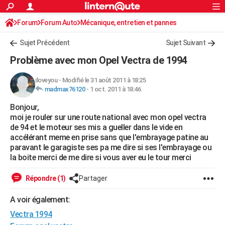
ACTUALITÉS
Forum
Forum Auto
Mécanique, entretien et pannes
Connexion
S'inscrire
Rechercher
Société
Education
Villes
Politique
Faits Divers
Monde
+
SPORT
Sujet Précédent
Sujet Suivant
Football
Cyclisme
Forum
Coupe du monde 2026
Tennis
Rugby
CULTURE
Problème avec mon Opel Vectra de 1994
TNT
Cinéma
Musique
Programme TV
Streaming
Sorties cinéma
+
FINANCE
iloveyou
-
Modifié le 31 août 2011 à 18:25
madmax76120
-
1 oct. 2011 à 18:46
Impôts
Immobilier
Banque
Crédit
Retraite
Epargne
Risques naturels par ville
Assurance
AUTO
Bonjour,
Réserver un essai
Berlines
Forum auto
Essais
Citadines
SUV
+
HIGH-TECH
moi je rouler sur une route national avec mon opel vectra
de 94 et le moteur ses mis a gueller dans le vide en
Meilleur smartphone
Ordinateurs
Guide high-tech
Mobiles
Internet
Jeux vidéo
+
BRICOLAGE
accélérant meme en prise sans que l'embrayage patine au
paravant le garagiste ses pa me dire si ses l'embrayage ou
Aménagement intérieur
Cuisine
Jardinage
+
Forum
Extérieur
Salle de bains
Rangement
WEEK-END
la boite merci de me dire si vous aver eu le tour merci
Escapades
Expositions
Week-end nature
Guides de France
Patrimoine
Musées
+
LIFESTYLE
Répondre (1)
Partager
Bien-être
Mode
+
Art de vivre
Loisirs
Modes de vie
SANTE
A voir également:
Vectra 1994
Guide de la santé
Médicaments
+
Alimentation
Maladies
Sommeil
VOYAGE