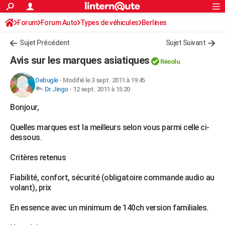
ACTUALITÉS
Forum
Forum Auto
Types de véhicules
Connexion
S'inscrire
Berlines
Rechercher
Société
Education
Villes
Politique
Faits Divers
Monde
+
SPORT
Sujet Précédent
Sujet Suivant
Football
Cyclisme
Forum
Coupe du monde 2026
Tennis
Rugby
CULTURE
Avis sur les marques asiatiques
Résolu
TNT
Cinéma
Musique
Programme TV
Streaming
Sorties cinéma
+
FINANCE
Debugle
-
Modifié le 3 sept. 2011 à 19:45
Dr.Jingo
-
12 sept. 2011 à 15:20
Impôts
Immobilier
Banque
Crédit
Retraite
Epargne
Risques naturels par ville
Assurance
AUTO
Bonjour,
Réserver un essai
Berlines
Forum auto
Essais
Citadines
SUV
+
HIGH-TECH
Quelles marques est la meilleurs selon vous parmi celle ci-
Meilleur smartphone
Ordinateurs
Guide high-tech
Mobiles
Internet
Jeux vidéo
+
BRICOLAGE
dessous.
Aménagement intérieur
Cuisine
Jardinage
+
Forum
Extérieur
Salle de bains
Rangement
WEEK-END
Critères retenus
Escapades
Expositions
Week-end nature
Guides de France
Patrimoine
Musées
+
LIFESTYLE
Fiabilité, confort, sécurité (obligatoire commande audio au
volant), prix
Bien-être
Mode
+
Art de vivre
Loisirs
Modes de vie
SANTE
En essence avec un minimum de 140ch version familiales.
Guide de la santé
Médicaments
+
Alimentation
Maladies
Sommeil
VOYAGE