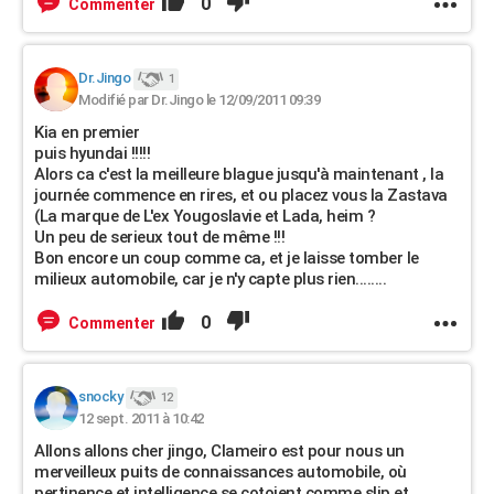
0
Commenter
Dr.Jingo
1
Modifié par Dr.Jingo le 12/09/2011 09:39
Kia en premier
puis hyundai !!!!!
Alors ca c'est la meilleure blague jusqu'à maintenant , la
journée commence en rires, et ou placez vous la Zastava
(La marque de L'ex Yougoslavie et Lada, heim ?
Un peu de serieux tout de même !!!
Bon encore un coup comme ca, et je laisse tomber le
milieux automobile, car je n'y capte plus rien........
0
Commenter
snocky
12
12 sept. 2011 à 10:42
Allons allons cher jingo, Clameiro est pour nous un
merveilleux puits de connaissances automobile, où
pertinence et intelligence se cotoient comme slip et