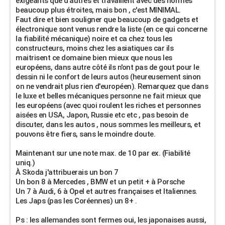
exigeants que d'autres et travaillent avec des normes
beaucoup plus étroites, mais bon , c'est MINIMAL.
Faut dire et bien souligner que beaucoup de gadgets et
électronique sont venus rendre la liste (en ce qui concerne
la fiabilité mécanique) noire et ca chez tous les
constructeurs, moins chez les asiatiques car ils
maitrisent ce domaine bien mieux que nous les
européens, dans autre côté ils n'ont pas de gout pour le
dessin ni le confort de leurs autos (heureusement sinon
on ne vendrait plus rien d'européen). Remarquez que dans
le luxe et belles mécaniques personne ne fait mieux que
les européens (avec quoi roulent les riches et personnes
aisées en USA, Japon, Russie etc etc , pas besoin de
discuter, dans les autos , nous sommes les meilleurs, et
pouvons être fiers, sans le moindre doute.
Maintenant sur une note max. de 10 par ex. (Fiabilité
uniq.)
À Skoda j'attribuerais un bon 7
Un bon 8 à Mercedes , BMW et un petit + à Porsche
Un 7 à Audi, 6 à Opel et autres françaises et Italiennes.
Les Japs (pas les Coréennes) un 8+ .
Ps : les allemandes sont fermes oui, les japonaises aussi,