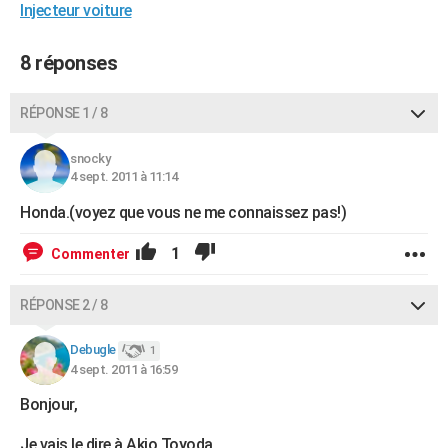
Injecteur voiture
8 réponses
RÉPONSE 1 / 8
snocky
4 sept. 2011 à 11:14
Honda.(voyez que vous ne me connaissez pas!)
1
Commenter
RÉPONSE 2 / 8
Debugle
1
4 sept. 2011 à 16:59
Bonjour,
Je vais le dire à Akio Toyoda