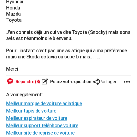
Hyundai
City break
Voyage de noces
Climat
Destinations
Voyage nature
Forum
+
Honda
PHOTO
Mazda
Toyota
GUIDES D'ACHAT
J'en connais déjà un qui va dire Toyota (Snocky) mais sons
BONS PLANS
avis est néanmoins le bienvenu.
CARTE DE VOEUX
Pour l'instant c'est pas une asiatique qui a ma préférence
Carte Bonne année
Carte Pâques
Carte de Noël
Carte Saint-Valentin
Carte d'anniversaire
mais une Skoda octavia ou superb mais.........
DICTIONNAIRE
Biographies
Expressions
Dictionnaire
Citations
Proverbes
Merci
PROGRAMME TV
COPAINS D'AVANT
Répondre (8)
Posez votre question
Partager
Se connecter
Collèges
Universités
Service militaire
S'inscrire
Lycées
Primaires
Entreprises
Avis de recherche
AVIS DE DÉCÈS
A voir également:
Meilleur marque de voiture asiatique
FORUM
Meilleur tapis de voiture
Lifestyle
Sport
Television
Cinema
Bricolage
Culture
Auto
Voyage
Meilleur aspirateur de voiture
Meilleur support téléphone voiture
Meilleur site de reprise de voiture