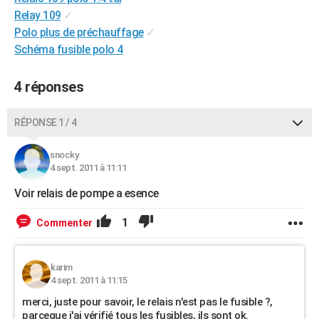
Relay 109
✓
Polo plus de préchauffage
✓
Schéma fusible polo 4
4 réponses
RÉPONSE 1 / 4
snocky
4 sept. 2011 à 11:11
Voir relais de pompe a esence
1
Commenter
karim
4 sept. 2011 à 11:15
merci, juste pour savoir, le relais n'est pas le fusible ?,
parceque j'ai vérifié tous les fusibles, ils sont ok.