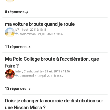
8 réponses
ma voiture broute quand je roule
jo7
-
1 oct. 2011 à 19:13
sodomiman
-
21 juil. 2020 à 13:56
11 réponses
Ma Polo Collège broute à l'accélération, que
faire ?
linter_Crashounette
-
29 juil. 2011 à 11:16
Castormalin
-
29 juil. 2011 à 16:57
13 réponses
Dois-je changer la courroie de distribution sur
une Nissan Micra ?