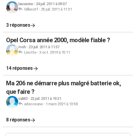
lausanne
-
24 juil. 2011 à 09:07
Gillesstf
-
25 juil. 2011 à 11:31
3 réponses
Opel Corsa année 2000, modèle fiable ?
moh
-
23 juil. 2011 à 11:57
Linotte
-
3 oct. 2019 à 15:11
14 réponses
Ma 206 ne démarre plus malgré batterie ok,
que faire ?
vali83
-
22 juil. 2011 à 19:21
adeoceane
-
1 mars 2021 à 13:58
8 réponses