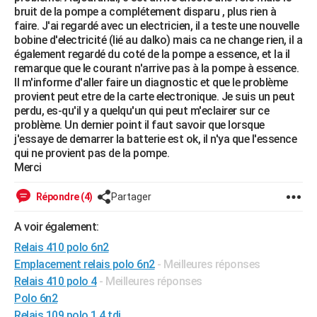
bruit de la pompe a complétement disparu , plus rien à
City break
Voyage de noces
Climat
Destinations
Voyage nature
Forum
+
PHOTO
faire. J'ai regardé avec un electricien, il a teste une nouvelle
bobine d'electricité (lié au dalko) mais ca ne change rien, il a
GUIDES D'ACHAT
également regardé du coté de la pompe a essence, et la il
remarque que le courant n'arrive pas à la pompe à essence.
BONS PLANS
Il m'informe d'aller faire un diagnostic et que le problème
provient peut etre de la carte electronique. Je suis un peut
CARTE DE VOEUX
perdu, es-qu'il y a quelqu'un qui peut m'eclairer sur ce
problème. Un dernier point il faut savoir que lorsque
Carte Bonne année
Carte Pâques
Carte de Noël
Carte Saint-Valentin
Carte d'anniversaire
DICTIONNAIRE
j'essaye de demarrer la batterie est ok, il n'ya que l'essence
qui ne provient pas de la pompe.
Biographies
Expressions
Dictionnaire
Citations
Proverbes
PROGRAMME TV
Merci
COPAINS D'AVANT
Répondre (4)
Partager
Se connecter
Collèges
Universités
Service militaire
S'inscrire
Lycées
Primaires
Entreprises
Avis de recherche
AVIS DE DÉCÈS
A voir également:
FORUM
Relais 410 polo 6n2
Emplacement relais polo 6n2
- Meilleures réponses
Lifestyle
Sport
Television
Cinema
Bricolage
Culture
Auto
Voyage
Relais 410 polo 4
- Meilleures réponses
Polo 6n2
Relais 109 polo 1.4 tdi