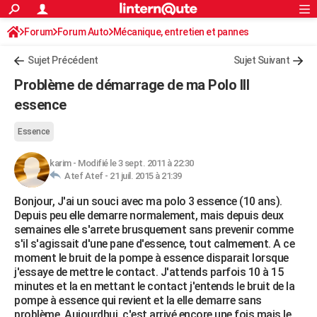
ACTUALITÉS
Forum
Forum Auto
Mécanique, entretien et pannes
Connexion
S'inscrire
Rechercher
Société
Education
Villes
Politique
Faits Divers
Monde
+
SPORT
Sujet Précédent
Sujet Suivant
Football
Cyclisme
Forum
Coupe du monde 2026
Tennis
Rugby
CULTURE
Problème de démarrage de ma Polo III
TNT
Cinéma
Musique
Programme TV
Streaming
Sorties cinéma
+
essence
FINANCE
Impôts
Immobilier
Banque
Crédit
Retraite
Epargne
Risques naturels par ville
Assurance
AUTO
Essence
Réserver un essai
Berlines
Forum auto
Essais
Citadines
SUV
+
HIGH-TECH
karim
-
Modifié le 3 sept. 2011 à 22:30
Atef Atef -
21 juil. 2015 à 21:39
Meilleur smartphone
Ordinateurs
Guide high-tech
Mobiles
Internet
Jeux vidéo
+
BRICOLAGE
Bonjour, J'ai un souci avec ma polo 3 essence (10 ans).
Depuis peu elle demarre normalement, mais depuis deux
Aménagement intérieur
Cuisine
Jardinage
+
Forum
Extérieur
Salle de bains
Rangement
WEEK-END
semaines elle s'arrete brusquement sans prevenir comme
s'il s'agissait d'une pane d'essence, tout calmement. A ce
Escapades
Expositions
Week-end nature
Guides de France
Patrimoine
Musées
+
LIFESTYLE
moment le bruit de la pompe à essence disparait lorsque
j'essaye de mettre le contact. J'attends parfois 10 à 15
Bien-être
Mode
+
Art de vivre
Loisirs
Modes de vie
SANTE
minutes et la en mettant le contact j'entends le bruit de la
pompe à essence qui revient et la elle demarre sans
Guide de la santé
Médicaments
+
Alimentation
Maladies
Sommeil
VOYAGE
problème. Aujourdhui, c'est arrivé encore une fois mais le