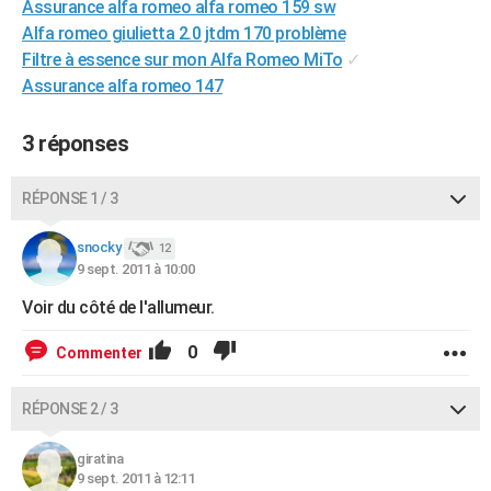
Assurance alfa romeo alfa romeo 159 sw
City break
Voyage de noces
Climat
Destinations
Voyage nature
Forum
+
PHOTO
Alfa romeo giulietta 2.0 jtdm 170 problème
Filtre à essence sur mon Alfa Romeo MiTo
✓
GUIDES D'ACHAT
Assurance alfa romeo 147
BONS PLANS
3 réponses
CARTE DE VOEUX
Carte Bonne année
Carte Pâques
Carte de Noël
Carte Saint-Valentin
Carte d'anniversaire
RÉPONSE 1 / 3
DICTIONNAIRE
Biographies
Expressions
Dictionnaire
Citations
Proverbes
snocky
PROGRAMME TV
12
9 sept. 2011 à 10:00
COPAINS D'AVANT
Voir du côté de l'allumeur.
Se connecter
Collèges
Universités
Service militaire
S'inscrire
Lycées
Primaires
Entreprises
Avis de recherche
AVIS DE DÉCÈS
0
Commenter
FORUM
RÉPONSE 2 / 3
Lifestyle
Sport
Television
Cinema
Bricolage
Culture
Auto
Voyage
giratina
9 sept. 2011 à 12:11