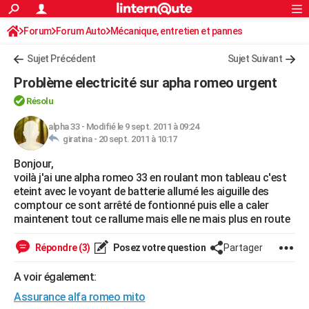
ACTUALITÉS
Forum
Forum Auto
Mécanique, entretien et pannes
Connexion
S'inscrire
Rechercher
Société
Education
Villes
Politique
Faits Divers
Monde
+
SPORT
Sujet Précédent
Sujet Suivant
Football
Cyclisme
Forum
Coupe du monde 2026
Tennis
Rugby
CULTURE
Problème electricité sur apha romeo urgent
TNT
Cinéma
Musique
Programme TV
Streaming
Sorties cinéma
+
FINANCE
Résolu
Impôts
Immobilier
Banque
Crédit
Retraite
Epargne
Risques naturels par ville
Assurance
alpha 33
-
Modifié le 9 sept. 2011 à 09:24
AUTO
giratina -
20 sept. 2011 à 10:17
Réserver un essai
Berlines
Forum auto
Essais
Citadines
SUV
+
HIGH-TECH
Bonjour,
voilà j'ai une alpha romeo 33 en roulant mon tableau c'est
Meilleur smartphone
Ordinateurs
Guide high-tech
Mobiles
Internet
Jeux vidéo
+
BRICOLAGE
eteint avec le voyant de batterie allumé les aiguille des
comptour ce sont arrêté de fontionné puis elle a caler
Aménagement intérieur
Cuisine
Jardinage
+
Forum
Extérieur
Salle de bains
Rangement
WEEK-END
maintenent tout ce rallume mais elle ne mais plus en route
Escapades
Expositions
Week-end nature
Guides de France
Patrimoine
Musées
+
LIFESTYLE
Répondre (3)
Posez votre question
Partager
Bien-être
Mode
+
Art de vivre
Loisirs
Modes de vie
SANTE
A voir également:
Guide de la santé
Médicaments
+
Alimentation
Maladies
Sommeil
Assurance alfa romeo mito
VOYAGE