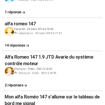
1 réponse
alfa romeo 147
fatos44
-
23 mars 2014 à 19:44
valanzasco
-
25 mars 2014 à 11:47
14 réponses
Alfa Romeo 147 1.9 JTD Avarie du système
contrôle moteur
GrizzyJo
-
8 déc. 2021 à 12:26
GrizzyJo
-
8 déc. 2021 à 20:25
2 réponses
Mon alfa Roméo 147 s’allume sur le tableau de
bord me signal