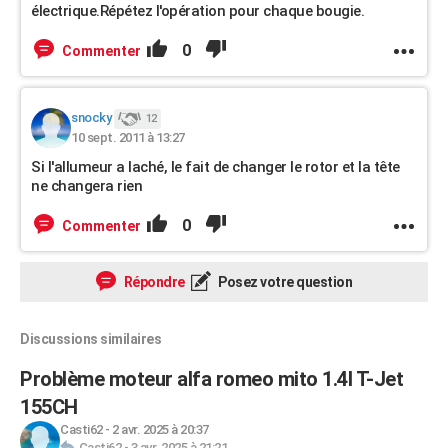
électrique.Répétez l'opération pour chaque bougie.
0
Commenter
snocky
12
10 sept. 2011 à 13:27
Si l'allumeur a laché, le fait de changer le rotor et la tête
ne changera rien
0
Commenter
Répondre
Posez votre question
Discussions similaires
Problème moteur alfa romeo mito 1.4l T-Jet
155CH
Casti62
-
2 avr. 2025 à 20:37
Casti62
-
3 avr. 2025 à 21:21