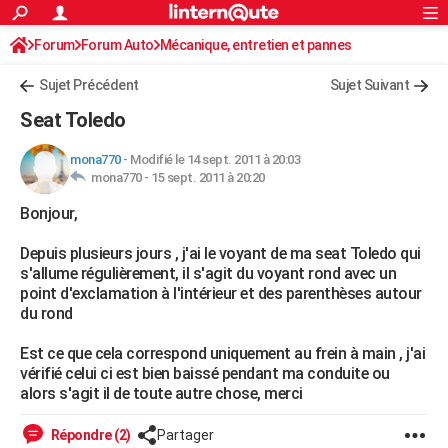
ACTUALITÉS
Forum
Forum Auto
Mécanique, entretien et pannes
Connexion
S'inscrire
Rechercher
Société
Education
Villes
Politique
Faits Divers
Monde
+
SPORT
Sujet Précédent
Sujet Suivant
Football
Cyclisme
Forum
Coupe du monde 2026
Tennis
Rugby
CULTURE
Seat Toledo
TNT
Cinéma
Musique
Programme TV
Streaming
Sorties cinéma
+
FINANCE
mona770
-
Modifié le 14 sept. 2011 à 20:03
mona770 -
15 sept. 2011 à 20:20
Impôts
Immobilier
Banque
Crédit
Retraite
Epargne
Risques naturels par ville
Assurance
AUTO
Bonjour,
Réserver un essai
Berlines
Forum auto
Essais
Citadines
SUV
+
HIGH-TECH
Depuis plusieurs jours , j'ai le voyant de ma seat Toledo qui
Meilleur smartphone
Ordinateurs
Guide high-tech
Mobiles
Internet
Jeux vidéo
+
BRICOLAGE
s'allume régulièrement, il s'agit du voyant rond avec un
point d'exclamation à l'intérieur et des parenthèses autour
Aménagement intérieur
Cuisine
Jardinage
+
Forum
Extérieur
Salle de bains
Rangement
WEEK-END
du rond
Escapades
Expositions
Week-end nature
Guides de France
Patrimoine
Musées
+
LIFESTYLE
Est ce que cela correspond uniquement au frein à main , j'ai
vérifié celui ci est bien baissé pendant ma conduite ou
Bien-être
Mode
+
Art de vivre
Loisirs
Modes de vie
SANTE
alors s'agit il de toute autre chose, merci
Guide de la santé
Médicaments
+
Alimentation
Maladies
Sommeil
VOYAGE
Répondre (2)
Partager