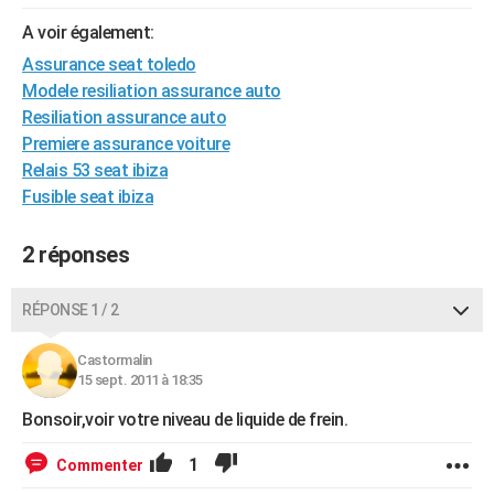
City break
Voyage de noces
Climat
Destinations
Voyage nature
Forum
+
PHOTO
A voir également:
Assurance seat toledo
GUIDES D'ACHAT
Modele resiliation assurance auto
BONS PLANS
Resiliation assurance auto
Premiere assurance voiture
CARTE DE VOEUX
Relais 53 seat ibiza
Fusible seat ibiza
Carte Bonne année
Carte Pâques
Carte de Noël
Carte Saint-Valentin
Carte d'anniversaire
DICTIONNAIRE
Biographies
Expressions
Dictionnaire
Citations
Proverbes
PROGRAMME TV
2 réponses
COPAINS D'AVANT
RÉPONSE 1 / 2
Se connecter
Collèges
Universités
Service militaire
S'inscrire
Lycées
Primaires
Entreprises
Avis de recherche
AVIS DE DÉCÈS
Castormalin
15 sept. 2011 à 18:35
FORUM
Bonsoir,voir votre niveau de liquide de frein.
Lifestyle
Sport
Television
Cinema
Bricolage
Culture
Auto
Voyage
1
Commenter