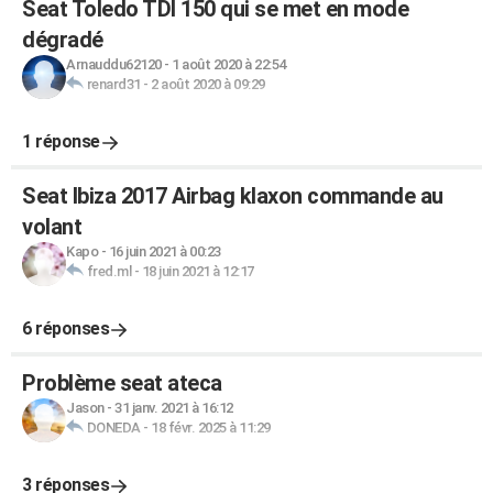
Seat Toledo TDI 150 qui se met en mode
dégradé
Arnauddu62120
-
1 août 2020 à 22:54
renard31
-
2 août 2020 à 09:29
1 réponse
Seat Ibiza 2017 Airbag klaxon commande au
volant
Kapo
-
16 juin 2021 à 00:23
fred.ml
-
18 juin 2021 à 12:17
6 réponses
Problème seat ateca
Jason
-
31 janv. 2021 à 16:12
DONEDA
-
18 févr. 2025 à 11:29
3 réponses