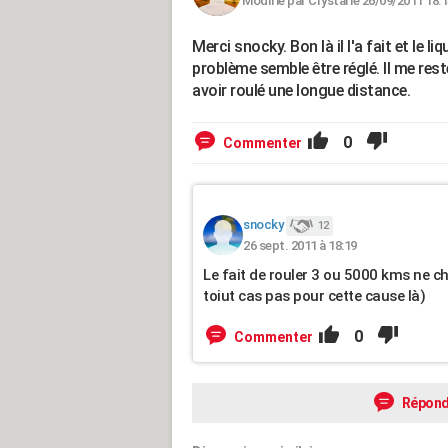
Modifié par Crystal le 26/09/2011 18:
Merci snocky. Bon là il l'a fait et le l
problème semble être réglé. Il me reste
avoir roulé une longue distance.
0
Commenter
snocky
12
26 sept. 2011 à 18:19
Le fait de rouler 3 ou 5000 kms ne cha
toiut cas pas pour cette cause là)
0
Commenter
Répond