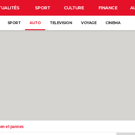
TUALITÉS
SPORT
CULTURE
FINANCE
A
SPORT
AUTO
TELEVISION
VOYAGE
CINEMA
ien et pannes