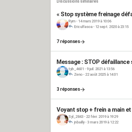
Discussions similaires
« Stop système freinage défai
Rym
-
14 mars 2019 à 10:06
Ericulfasoa
-
12 sept. 2020 à 23:15
7 réponses
Message : STOP défaillance s
tyb_4601
-
9 juil. 2021 à 13:56
Zeno
-
22 août 2025 à 14:01
3 réponses
Voyant stop + frein a main e
Syl_2843
-
22 févr. 2019 à 19:29
jnbailly
-
3 mars 2019 à 12:22