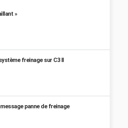
llant »
ystème freinage sur C3 II
t message panne de freinage