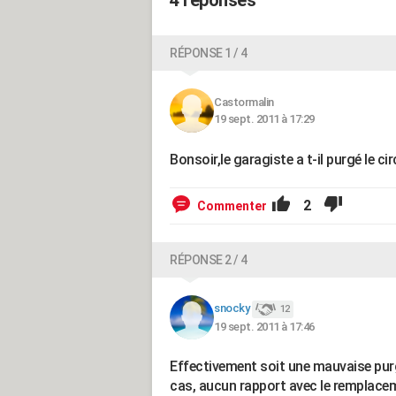
4 réponses
RÉPONSE 1 / 4
Castormalin
19 sept. 2011 à 17:29
Bonsoir,le garagiste a t-il purgé le ci
2
Commenter
RÉPONSE 2 / 4
snocky
12
19 sept. 2011 à 17:46
Effectivement soit une mauvaise purge
cas, aucun rapport avec le remplace