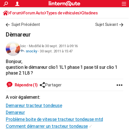
ACTUALITÉS
Forum
Forum Auto
Types de véhicules
Connexion
S'inscrire
Citadines
Rechercher
Société
Education
Villes
Politique
Faits Divers
Monde
+
SPORT
Sujet Précédent
Sujet Suivant
Football
Cyclisme
Forum
Coupe du monde 2026
Tennis
Rugby
CULTURE
Dèmareur
TNT
Cinéma
Musique
Programme TV
Streaming
Sorties cinéma
+
FINANCE
loic
-
Modifié le 30 sept. 2011 à 09:16
snocky
-
30 sept. 2011 à 15:47
Impôts
Immobilier
Banque
Crédit
Retraite
Epargne
Risques naturels par ville
Assurance
AUTO
Bonjour,
Réserver un essai
Berlines
Forum auto
Essais
Citadines
SUV
+
HIGH-TECH
question le dèmareur clio1 1L1 phase 1 pase til sur clio 1
phase 2 1L8 ?
Meilleur smartphone
Ordinateurs
Guide high-tech
Mobiles
Internet
Jeux vidéo
+
BRICOLAGE
Répondre (1)
Partager
Aménagement intérieur
Cuisine
Jardinage
+
Forum
Extérieur
Salle de bains
Rangement
WEEK-END
A voir également:
Escapades
Expositions
Week-end nature
Guides de France
Patrimoine
Musées
+
LIFESTYLE
Demareur tracteur tondeuse
Bien-être
Mode
+
Art de vivre
Loisirs
Modes de vie
Demareur
SANTE
Problème boite de vitesse tracteur tondeuse mtd
Guide de la santé
Médicaments
+
Alimentation
Maladies
Sommeil
VOYAGE
Comment démarrer un tracteur tondeuse
✓