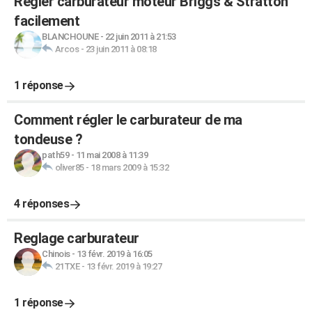
Régler carburateur moteur Briggs & Stratton
facilement
BLANCHOUNE
-
22 juin 2011 à 21:53
Arcos
-
23 juin 2011 à 08:18
1 réponse
Comment régler le carburateur de ma
tondeuse ?
path59
-
11 mai 2008 à 11:39
oliver85
-
18 mars 2009 à 15:32
4 réponses
Reglage carburateur
Chinois
-
13 févr. 2019 à 16:05
21TXE
-
13 févr. 2019 à 19:27
1 réponse