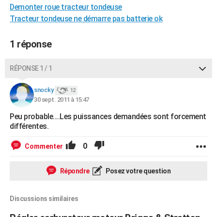
Demonter roue tracteur tondeuse
City break
Voyage de noces
Climat
Destinations
Voyage nature
Forum
+
PHOTO
Tracteur tondeuse ne démarre pas batterie ok
GUIDES D'ACHAT
1 réponse
BONS PLANS
RÉPONSE 1 / 1
CARTE DE VOEUX
Carte Bonne année
Carte Pâques
Carte de Noël
Carte Saint-Valentin
Carte d'anniversaire
DICTIONNAIRE
snocky
12
30 sept. 2011 à 15:47
Biographies
Expressions
Dictionnaire
Citations
Proverbes
PROGRAMME TV
Peu probable....Les puissances demandées sont forcement
différentes.
COPAINS D'AVANT
0
Commenter
Se connecter
Collèges
Universités
Service militaire
S'inscrire
Lycées
Primaires
Entreprises
Avis de recherche
AVIS DE DÉCÈS
FORUM
Répondre
Posez votre question
Lifestyle
Sport
Television
Cinema
Bricolage
Culture
Auto
Voyage
Discussions similaires