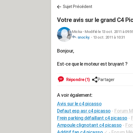
Sujet Précédent
Votre avis sur le grand C4 Pi
Micka
-
Modifié le 13 oct. 2011 à 09:5
snocky.
-
13 oct. 2011 à 10:31
Bonjour,
Est-ce que le moteur est bruyant ?
Répondre (1)
Partager
A voir également:
Avis sur le c4 picasso
Defaut esp asr c4 picasso
-
Forum Mé
Frein parking défaillant c4 picasso
-
Ampoule clignotant c4 picasso
-
For
Additif fap c4 picasso
✓
-
Forum Méca