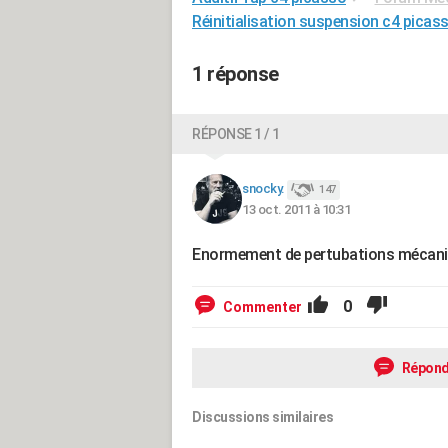
Réinitialisation suspension c4 picas
1 réponse
RÉPONSE 1 / 1
snocky.
147
13 oct. 2011 à 10:31
Enormement de pertubations mécaniq
0
Commenter
Répond
Discussions similaires