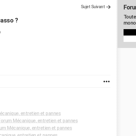
For
Sujet Suivant
Toute
casso ?
mono
9
canique, entretien et pannes
Forum Mécanique, entretien et pannes
um Mécanique, entretien et pannes
nique, entretien et pannes