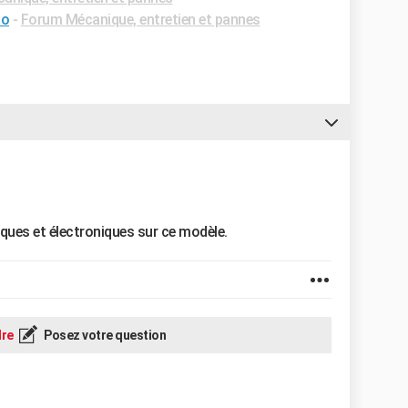
so
-
Forum Mécanique, entretien et pannes
ues et électroniques sur ce modèle.
re
Posez votre question