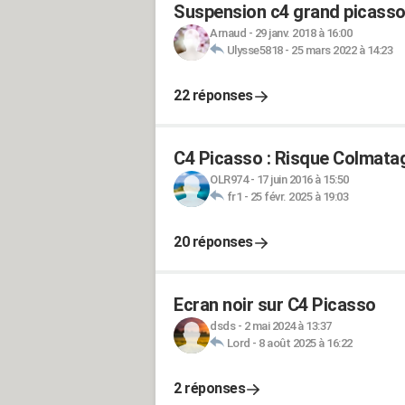
Suspension c4 grand picasso
Arnaud
-
29 janv. 2018 à 16:00
Ulysse5818
-
25 mars 2022 à 14:23
22 réponses
C4 Picasso : Risque Colmatag
OLR974
-
17 juin 2016 à 15:50
fr1
-
25 févr. 2025 à 19:03
20 réponses
Ecran noir sur C4 Picasso
dsds
-
2 mai 2024 à 13:37
Lord
-
8 août 2025 à 16:22
2 réponses