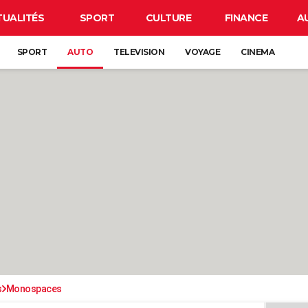
TUALITÉS
SPORT
CULTURE
FINANCE
A
SPORT
AUTO
TELEVISION
VOYAGE
CINEMA
s
Monospaces