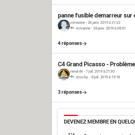
panne fusible demarreur sur 
vorvanne
-
26 janv. 2019 à 21:22
vorvanne
-
28 janv. 2019 à 08:01
4 réponses
C4 Grand Picasso - Problème 
renard6
-
7 juil. 2019 à 21:30
snocky.
-
8 juil. 2019 à 19:18
3 réponses
DEVENEZ MEMBRE EN QUELQ