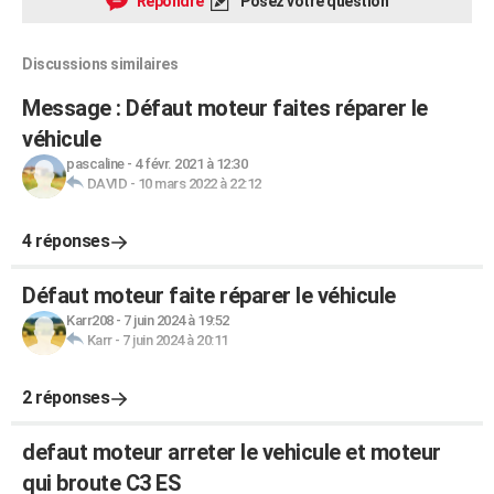
Répondre
Posez votre question
Discussions similaires
Message : Défaut moteur faites réparer le
véhicule
pascaline
-
4 févr. 2021 à 12:30
DAVID
-
10 mars 2022 à 22:12
4 réponses
Défaut moteur faite réparer le véhicule
Karr208
-
7 juin 2024 à 19:52
Karr
-
7 juin 2024 à 20:11
2 réponses
defaut moteur arreter le vehicule et moteur
qui broute C3 ES