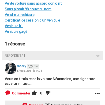
Vente voiture sans accord conjoint
City break
Voyage de noces
Climat
Destinations
Voyage nature
Forum
+
PHOTO
Sans plomb 98 nouveau nom
Vendre un vehicule
GUIDES D'ACHAT
Certificat de cession d'un vehicule
BONS PLANS
Vehicule b1
Vehicule gagé
CARTE DE VOEUX
Carte Bonne année
Carte Pâques
Carte de Noël
Carte Saint-Valentin
Carte d'anniversaire
1 réponse
DICTIONNAIRE
Biographies
Expressions
Dictionnaire
Citations
Proverbes
PROGRAMME TV
RÉPONSE 1 / 1
COPAINS D'AVANT
snocky.
147
17 oct. 2011 à 14:01
Se connecter
Collèges
Universités
Service militaire
S'inscrire
Lycées
Primaires
Entreprises
Avis de recherche
AVIS DE DÉCÈS
Vous co titulaire de la voiture.Néanmoins, une signature
FORUM
est vite imitée.....
Lifestyle
Sport
Television
Cinema
Bricolage
Culture
Auto
Voyage
0
Commenter