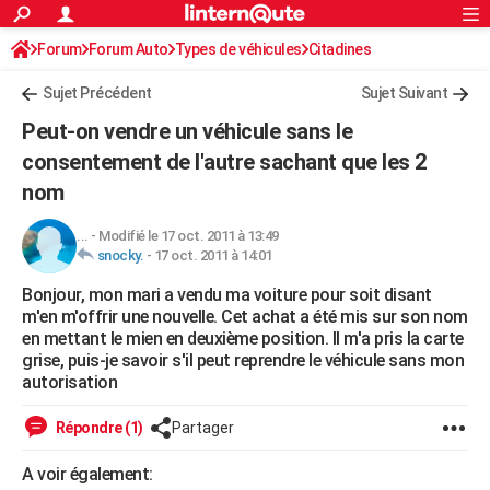
ACTUALITÉS
Forum
Forum Auto
Types de véhicules
Connexion
S'inscrire
Citadines
Rechercher
Société
Education
Villes
Politique
Faits Divers
Monde
+
SPORT
Sujet Précédent
Sujet Suivant
Football
Cyclisme
Forum
Coupe du monde 2026
Tennis
Rugby
CULTURE
Peut-on vendre un véhicule sans le
TNT
Cinéma
Musique
Programme TV
Streaming
Sorties cinéma
+
consentement de l'autre sachant que les 2
FINANCE
nom
Impôts
Immobilier
Banque
Crédit
Retraite
Epargne
Risques naturels par ville
Assurance
AUTO
...
-
Modifié le 17 oct. 2011 à 13:49
Réserver un essai
Berlines
Forum auto
Essais
Citadines
SUV
+
HIGH-TECH
snocky.
-
17 oct. 2011 à 14:01
Meilleur smartphone
Ordinateurs
Guide high-tech
Mobiles
Internet
Jeux vidéo
+
BRICOLAGE
Bonjour, mon mari a vendu ma voiture pour soit disant
m'en m'offrir une nouvelle. Cet achat a été mis sur son nom
Aménagement intérieur
Cuisine
Jardinage
+
Forum
Extérieur
Salle de bains
Rangement
en mettant le mien en deuxième position. Il m'a pris la carte
WEEK-END
grise, puis-je savoir s'il peut reprendre le véhicule sans mon
Escapades
Expositions
Week-end nature
Guides de France
Patrimoine
Musées
+
autorisation
LIFESTYLE
Bien-être
Mode
+
Art de vivre
Loisirs
Modes de vie
SANTE
Répondre (1)
Partager
Guide de la santé
Médicaments
+
Alimentation
Maladies
Sommeil
VOYAGE
A voir également: