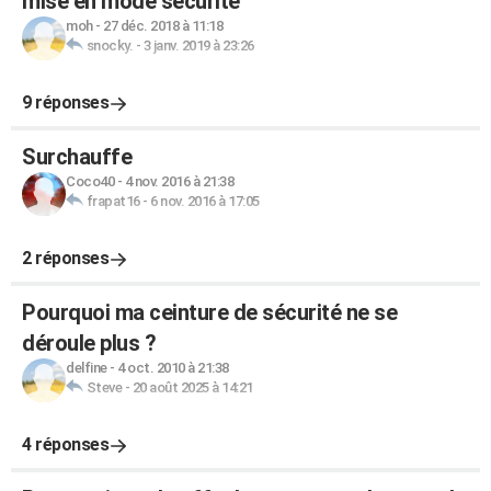
mise en mode sécurité
moh
-
27 déc. 2018 à 11:18
snocky.
-
3 janv. 2019 à 23:26
9 réponses
Surchauffe
Coco40
-
4 nov. 2016 à 21:38
frapat16
-
6 nov. 2016 à 17:05
2 réponses
Pourquoi ma ceinture de sécurité ne se
déroule plus ?
delfine
-
4 oct. 2010 à 21:38
Steve
-
20 août 2025 à 14:21
4 réponses