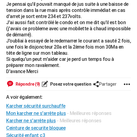
Je pensai qu'il pouvait manqué de jus suite à une baisse de
City break
Voyage de noces
Climat
Destinations
Voyage nature
Forum
+
PHOTO
tension dans la rue mais après contrôle immédiat en cas
d'arret je sort entre 234 et 237volts.
GUIDES D'ACHAT
J'ai aussi fait contrôlé le condo et on me dit qu'il est bon
(j'avais ce probleme avec une mobilette à chaud impossible
BONS PLANS
de démarré).
J'oubliai à essayé de le redemarrer le courant a sauté 2 fois,
CARTE DE VOEUX
une fois le disjoncteur 20a et la 2ème fois mon 30Ma en
tête de ligne sur mon tableau.
Carte Bonne année
Carte Pâques
Carte de Noël
Carte Saint-Valentin
Carte d'anniversaire
DICTIONNAIRE
Si quelqu'un peut m'aider car je perd un temps fou à
préparer mon ravalement.
Biographies
Expressions
Dictionnaire
Citations
Proverbes
PROGRAMME TV
D'avance Merci
COPAINS D'AVANT
Répondre (9)
Posez votre question
Partager
Se connecter
Collèges
Universités
Service militaire
S'inscrire
Lycées
Primaires
Entreprises
Avis de recherche
AVIS DE DÉCÈS
A voir également:
Karcher sécurité surchauffe
FORUM
Mon karcher ne s'arrête plus
- Meilleures réponses
Lifestyle
Sport
Television
Cinema
Bricolage
Culture
Auto
Voyage
Karcher ne s'arrête plus
- Meilleures réponses
Ceinture de securite bloquee
Sécurité enfant c3