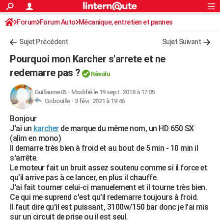
ACTUALITÉS
Forum
Forum Auto
Mécanique, entretien et pannes
Connexion
S'inscrire
Rechercher
Société
Education
Villes
Politique
Faits Divers
Monde
+
SPORT
Sujet Précédent
Sujet Suivant
Football
Cyclisme
Forum
Coupe du monde 2026
Tennis
Rugby
CULTURE
Pourquoi mon Karcher s'arrete et ne
TNT
Cinéma
Musique
Programme TV
Streaming
Sorties cinéma
+
redemarre pas ?
FINANCE
Résolu
Impôts
Immobilier
Banque
Crédit
Retraite
Epargne
Risques naturels par ville
Assurance
AUTO
Guillaume85
-
Modifié le 19 sept. 2018 à 17:05
Gribouille -
3 févr. 2021 à 19:46
Réserver un essai
Berlines
Forum auto
Essais
Citadines
SUV
+
HIGH-TECH
Bonjour
J'ai un
karcher
de marque du même nom, un HD 650 SX
Meilleur smartphone
Ordinateurs
Guide high-tech
Mobiles
Internet
Jeux vidéo
+
BRICOLAGE
(alim en mono)
Il demarre très bien à froid et au bout de 5 min - 10 min il
Aménagement intérieur
Cuisine
Jardinage
+
Forum
Extérieur
Salle de bains
Rangement
WEEK-END
s'arrête.
Le moteur fait un bruit assez soutenu comme si il force et
Escapades
Expositions
Week-end nature
Guides de France
Patrimoine
Musées
+
LIFESTYLE
qu'il arrive pas à ce lancer, en plus il chauffe.
J'ai fait tourner celui-ci manuelement et il tourne très bien.
Bien-être
Mode
+
Art de vivre
Loisirs
Modes de vie
SANTE
Ce qui me suprend c'est qu'il redemarre toujours à froid.
Il faut dire qu'il est puissant, 3100w/150 bar donc je l'ai mis
Guide de la santé
Médicaments
+
Alimentation
Maladies
Sommeil
VOYAGE
sur un circuit de prise ou il est seul.