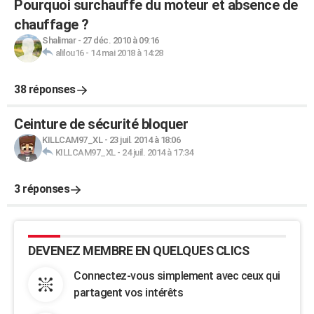
Pourquoi surchauffe du moteur et absence de
chauffage ?
Shalimar
-
27 déc. 2010 à 09:16
alilou16
-
14 mai 2018 à 14:28
38 réponses
Ceinture de sécurité bloquer
KILLCAM97_XL
-
23 juil. 2014 à 18:06
KILLCAM97_XL
-
24 juil. 2014 à 17:34
3 réponses
DEVENEZ MEMBRE EN QUELQUES CLICS
Connectez-vous simplement avec ceux qui
partagent vos intérêts