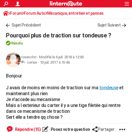
ACTUALITÉS
Forum
Forum Auto
Mécanique, entretien et pannes
Connexion
S'inscrire
Rechercher
Société
Education
Villes
Politique
Faits Divers
Monde
+
SPORT
Sujet Précédent
Sujet Suivant
Football
Cyclisme
Forum
Coupe du monde 2026
Tennis
Rugby
CULTURE
Pourquoi plus de traction sur tondeuse ?
TNT
Cinéma
Musique
Programme TV
Streaming
Sorties cinéma
+
FINANCE
Résolu
Impôts
Immobilier
Banque
Crédit
Retraite
Epargne
Risques naturels par ville
Assurance
AUTO
rosenchri
-
Modifié le 6 juil. 2018 à 12:00
cerise -
10 juil. 2017 à 15:46
Réserver un essai
Berlines
Forum auto
Essais
Citadines
SUV
+
HIGH-TECH
Bonjour
Meilleur smartphone
Ordinateurs
Guide high-tech
Mobiles
Internet
Jeux vidéo
+
BRICOLAGE
J avais de moins en moins de traction sur ma
tondeuse
et
Aménagement intérieur
Cuisine
Jardinage
+
Forum
Extérieur
Salle de bains
Rangement
WEEK-END
maintenant plus rien
Je n'accede au mecanisme
Escapades
Expositions
Week-end nature
Guides de France
Patrimoine
Musées
+
LIFESTYLE
Mais a l exterieur du carter il y a une tige filetée qui rentre
dans ce mecanisme de traction
Bien-être
Mode
+
Art de vivre
Loisirs
Modes de vie
SANTE
Sert elle a tendre qq chose ?
Guide de la santé
Médicaments
+
Alimentation
Maladies
Sommeil
VOYAGE
Répondre (15)
Posez votre question
Partager