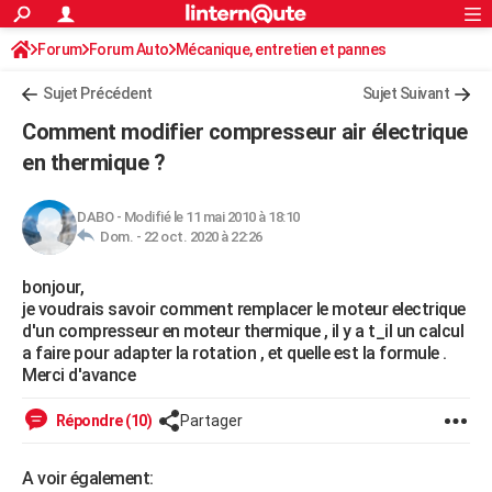
ACTUALITÉS
Forum
Forum Auto
Mécanique, entretien et pannes
Connexion
S'inscrire
Rechercher
Société
Education
Villes
Politique
Faits Divers
Monde
+
SPORT
Sujet Précédent
Sujet Suivant
Football
Cyclisme
Forum
Coupe du monde 2026
Tennis
Rugby
CULTURE
Comment modifier compresseur air électrique
TNT
Cinéma
Musique
Programme TV
Streaming
Sorties cinéma
+
en thermique ?
FINANCE
Impôts
Immobilier
Banque
Crédit
Retraite
Epargne
Risques naturels par ville
Assurance
AUTO
DABO
-
Modifié le 11 mai 2010 à 18:10
Dom. -
22 oct. 2020 à 22:26
Réserver un essai
Berlines
Forum auto
Essais
Citadines
SUV
+
HIGH-TECH
bonjour,
Meilleur smartphone
Ordinateurs
Guide high-tech
Mobiles
Internet
Jeux vidéo
+
BRICOLAGE
je voudrais savoir comment remplacer le moteur electrique
d'un compresseur en moteur thermique , il y a t_il un calcul
Aménagement intérieur
Cuisine
Jardinage
+
Forum
Extérieur
Salle de bains
Rangement
WEEK-END
a faire pour adapter la rotation , et quelle est la formule .
Merci d'avance
Escapades
Expositions
Week-end nature
Guides de France
Patrimoine
Musées
+
LIFESTYLE
Répondre (10)
Partager
Bien-être
Mode
+
Art de vivre
Loisirs
Modes de vie
SANTE
Guide de la santé
Médicaments
+
Alimentation
Maladies
Sommeil
VOYAGE
A voir également: