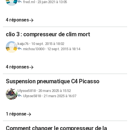
fred.ml
-
23 juin 2021 à 13:05
4 réponses
clio 3 : compresseur de clim mort
kaiju76
-
10 sept. 2015 à 18:02
michou13000
-
12 sept. 2015 à 18:14
4 réponses
Suspension pneumatique C4 Picasso
Ulysse5818
-
20 mars 2025 à 15:52
Ulysse5818
-
21 mars 2025 à 16:07
1 réponse
Comment changer le compresseur de la