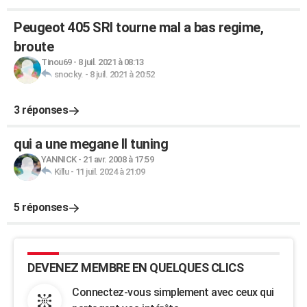
Peugeot 405 SRI tourne mal a bas regime,
broute
Tinou69
-
8 juil. 2021 à 08:13
snocky.
-
8 juil. 2021 à 20:52
3 réponses
qui a une megane II tuning
YANNICK
-
21 avr. 2008 à 17:59
Killu
-
11 juil. 2024 à 21:09
5 réponses
DEVENEZ MEMBRE EN QUELQUES CLICS
Connectez-vous simplement avec ceux qui