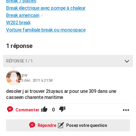
Break 7 places
City break
Voyage de noces
Climat
Destinations
Voyage nature
Forum
+
PHOTO
Break électrique avec pompe à chaleur
Break americain
✓
GUIDES D'ACHAT
W202 break
Voiture familiale break ou monospace
BONS PLANS
CARTE DE VOEUX
1 réponse
Carte Bonne année
Carte Pâques
Carte de Noël
Carte Saint-Valentin
Carte d'anniversaire
DICTIONNAIRE
RÉPONSE 1 / 1
Biographies
Expressions
Dictionnaire
Citations
Proverbes
PROGRAMME TV
guy
5 déc. 2011 à 21:58
COPAINS D'AVANT
desoler j ai trouver 2tuyaus ar pour une 309 dans une
Se connecter
Collèges
Universités
Service militaire
S'inscrire
Lycées
Primaires
Entreprises
Avis de recherche
AVIS DE DÉCÈS
casseen charente maritime
FORUM
0
Commenter
Lifestyle
Sport
Television
Cinema
Bricolage
Culture
Auto
Voyage
Répondre
Posez votre question