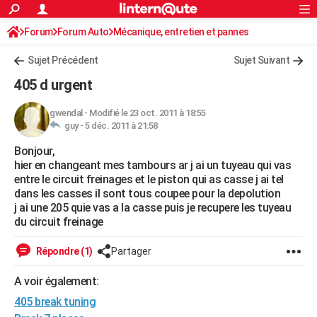
ACTUALITÉS
Forum
Forum Auto
Mécanique, entretien et pannes
Connexion
S'inscrire
Rechercher
Société
Education
Villes
Politique
Faits Divers
Monde
+
SPORT
Sujet Précédent
Sujet Suivant
Football
Cyclisme
Forum
Coupe du monde 2026
Tennis
Rugby
CULTURE
405 d urgent
TNT
Cinéma
Musique
Programme TV
Streaming
Sorties cinéma
+
FINANCE
gwendal
-
Modifié le 23 oct. 2011 à 18:55
guy -
5 déc. 2011 à 21:58
Impôts
Immobilier
Banque
Crédit
Retraite
Epargne
Risques naturels par ville
Assurance
AUTO
Bonjour,
Réserver un essai
Berlines
Forum auto
Essais
Citadines
SUV
+
HIGH-TECH
hier en changeant mes tambours ar j ai un tuyeau qui vas
entre le circuit freinages et le piston qui as casse j ai tel
Meilleur smartphone
Ordinateurs
Guide high-tech
Mobiles
Internet
Jeux vidéo
+
BRICOLAGE
dans les casses il sont tous coupee pour la depolution
j ai une 205 quie vas a la casse puis je recupere les tuyeau
Aménagement intérieur
Cuisine
Jardinage
+
Forum
Extérieur
Salle de bains
Rangement
WEEK-END
du circuit freinage
Escapades
Expositions
Week-end nature
Guides de France
Patrimoine
Musées
+
LIFESTYLE
Répondre (1)
Partager
Bien-être
Mode
+
Art de vivre
Loisirs
Modes de vie
SANTE
A voir également:
405 break tuning
Guide de la santé
Médicaments
+
Alimentation
Maladies
Sommeil
VOYAGE