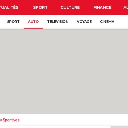
TUALITÉS
SPORT
CULTURE
FINANCE
A
SPORT
AUTO
TELEVISION
VOYAGE
CINEMA
s
Sportives