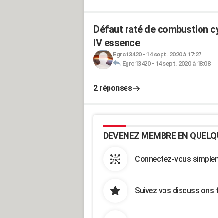
Défaut raté de combustion cy
IV essence
Egrc13420
-
14 sept. 2020 à 17:27
Egrc13420
-
14 sept. 2020 à 18:08
2 réponses
DEVENEZ MEMBRE EN QUELQ
Connectez-vous simpleme
Suivez vos discussions 