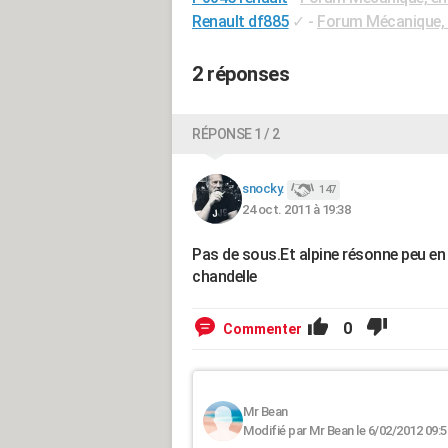
Renault df885
✓
-
Forum Mécanique, 
2 réponses
RÉPONSE 1 / 2
snocky.
147
24 oct. 2011 à 19:38
Pas de sous.Et alpine résonne peu en 
chandelle
0
Commenter
Mr Bean
Modifié par Mr Bean le 6/02/2012 09:5