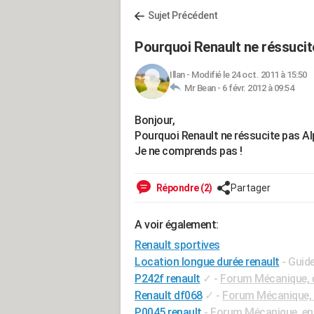
Sujet Précédent
Pourquoi Renault ne réssucit
Illan
-
Modifié le 24 oct. 2011 à 15:50
Mr Bean -
6 févr. 2012 à 09:54
Bonjour,
Pourquoi Renault ne réssucite pas Al
Je ne comprends pas !
Répondre (2)
Partager
A voir également:
Renault sportives
Location longue durée renault
- Guid
P242f renault
✓
-
Forum Mécanique, e
Renault df068
✓
-
Forum Mécanique, 
P0045 renault
-
Forum Mécanique, ent