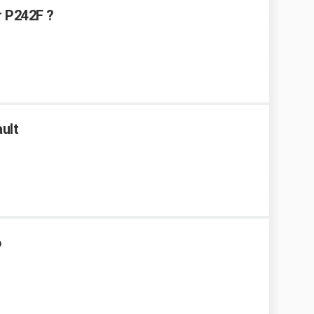
r P242F ?
ult
6