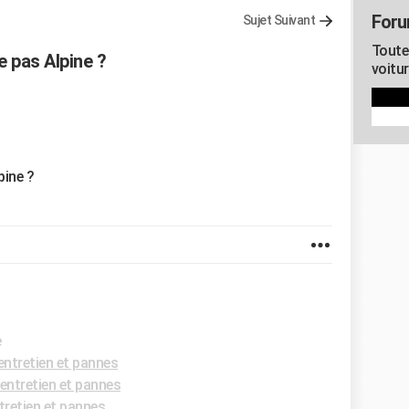
Foru
Sujet Suivant
Toute
e pas Alpine ?
voitu
pine ?
e
ntretien et pannes
entretien et pannes
retien et pannes