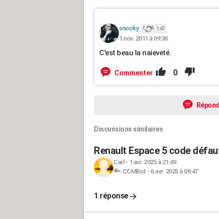
snocky.
147
1 nov. 2011 à 09:38
C'est beau la naieveté.
0
Commenter
Répond
Discussions similaires
Renault Espace 5 code défau
Carl
-
1 avr. 2025 à 21:49
CCMBot
-
6 avr. 2025 à 09:47
1 réponse