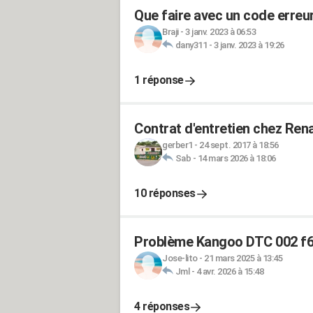
Que faire avec un code erreu
Braji
-
3 janv. 2023 à 06:53
dany311
-
3 janv. 2023 à 19:26
1 réponse
Contrat d'entretien chez Rena
gerber1
-
24 sept. 2017 à 18:56
Sab
-
14 mars 2026 à 18:06
10 réponses
Problème Kangoo DTC 002 f
Jose-lito
-
21 mars 2025 à 13:45
Jml
-
4 avr. 2026 à 15:48
4 réponses