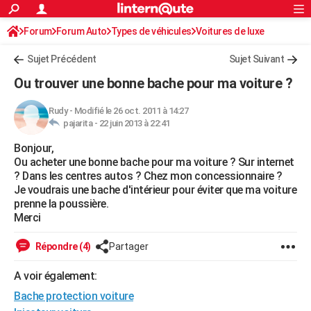
ACTUALITÉS
Forum
Forum Auto
Types de véhicules
Connexion
S'inscrire
Voitures de luxe
Rechercher
Société
Education
Villes
Politique
Faits Divers
Monde
+
SPORT
Sujet Précédent
Sujet Suivant
Football
Cyclisme
Forum
Coupe du monde 2026
Tennis
Rugby
CULTURE
Ou trouver une bonne bache pour ma voiture ?
TNT
Cinéma
Musique
Programme TV
Streaming
Sorties cinéma
+
FINANCE
Rudy
-
Modifié le 26 oct. 2011 à 14:27
pajarita -
22 juin 2013 à 22:41
Impôts
Immobilier
Banque
Crédit
Retraite
Epargne
Risques naturels par ville
Assurance
AUTO
Bonjour,
Réserver un essai
Berlines
Forum auto
Essais
Citadines
SUV
+
HIGH-TECH
Ou acheter une bonne bache pour ma voiture ? Sur internet
? Dans les centres autos ? Chez mon concessionnaire ?
Meilleur smartphone
Ordinateurs
Guide high-tech
Mobiles
Internet
Jeux vidéo
+
BRICOLAGE
Je voudrais une bache d'intérieur pour éviter que ma voiture
prenne la poussière.
Aménagement intérieur
Cuisine
Jardinage
+
Forum
Extérieur
Salle de bains
Rangement
WEEK-END
Merci
Escapades
Expositions
Week-end nature
Guides de France
Patrimoine
Musées
+
LIFESTYLE
Répondre (4)
Partager
Bien-être
Mode
+
Art de vivre
Loisirs
Modes de vie
SANTE
A voir également:
Bache protection voiture
Guide de la santé
Médicaments
+
Alimentation
Maladies
Sommeil
VOYAGE