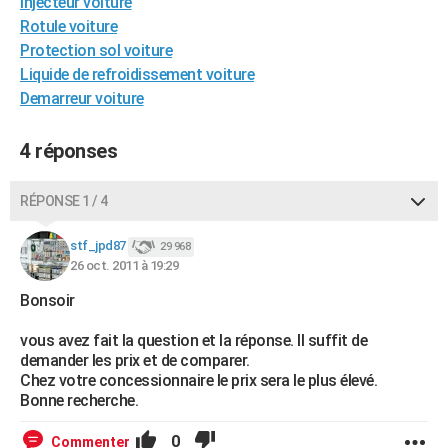
Injecteur voiture
City break
Voyage de noces
Climat
Destinations
Voyage nature
Forum
+
PHOTO
Rotule voiture
Protection sol voiture
GUIDES D'ACHAT
Liquide de refroidissement voiture
Demarreur voiture
BONS PLANS
CARTE DE VOEUX
4 réponses
Carte Bonne année
Carte Pâques
Carte de Noël
Carte Saint-Valentin
Carte d'anniversaire
DICTIONNAIRE
RÉPONSE 1 / 4
Biographies
Expressions
Dictionnaire
Citations
Proverbes
PROGRAMME TV
stf_jpd87
29 968
26 oct. 2011 à 19:29
COPAINS D'AVANT
Bonsoir
Se connecter
Collèges
Universités
Service militaire
S'inscrire
Lycées
Primaires
Entreprises
Avis de recherche
AVIS DE DÉCÈS
vous avez fait la question et la réponse. Il suffit de
FORUM
demander les prix et de comparer.
Chez votre concessionnaire le prix sera le plus élevé.
Lifestyle
Sport
Television
Cinema
Bricolage
Culture
Auto
Voyage
Bonne recherche.
0
Commenter