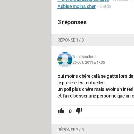
Adblue moins cher
- Guide
3 réponses
RÉPONSE 1 / 3
franchouillard
26 oct. 2011 à 17:35
oui moins chére;celà se gatte lors de 
je préfére les mutuelles...
un poil plus chére mais avoir un interl
et faire bosser une personne que un ordi
0
RÉPONSE 2 / 3