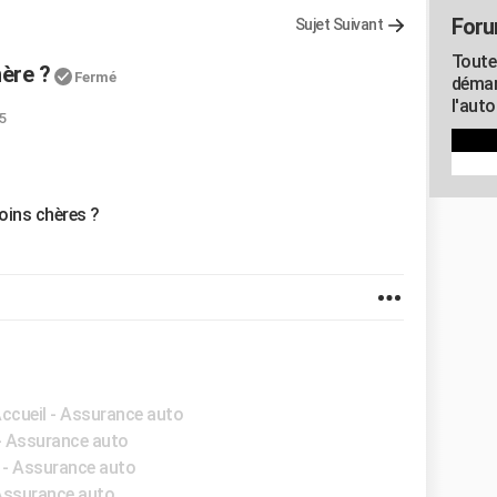
Foru
Sujet Suivant
Toute
hère ?
Fermé
démar
l'aut
5
oins chères ?
Accueil - Assurance auto
 - Assurance auto
l - Assurance auto
 Assurance auto