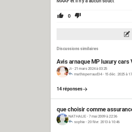
MAAF et il n'y a aucun souci.
0
Discussions similaires
Avis arnaque MP luxury cars 
Ji
-
21 mars 2024 à 03:25
mathisperraud34
-
15 déc. 2025 à 17
14 réponses
que choisir comme assurance
NATHALIE
-
7 mai 2009 à 22:36
sophie
-
20 févr. 2013 à 10:46