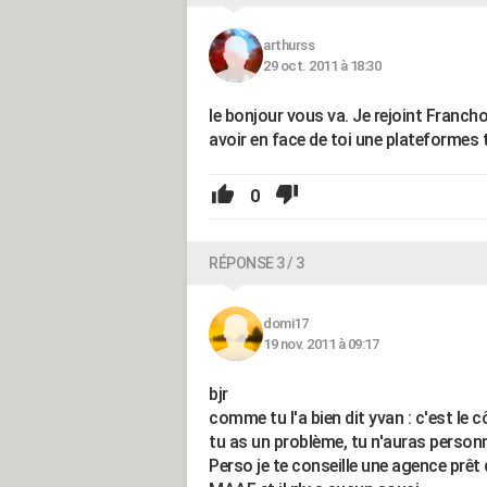
arthurss
29 oct. 2011 à 18:30
le bonjour vous va. Je rejoint Franch
avoir en face de toi une plateformes t
0
RÉPONSE 3 / 3
domi17
19 nov. 2011 à 09:17
bjr
comme tu l'a bien dit yvan : c'est le c
tu as un problème, tu n'auras person
Perso je te conseille une agence prêt 