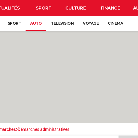
TUALITÉS
SPORT
CULTURE
FINANCE
A
SPORT
AUTO
TELEVISION
VOYAGE
CINEMA
émarches
Démarches administratives