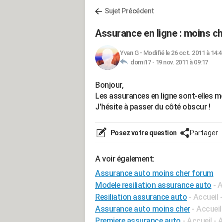
Sujet Précédent
Assurance en ligne : moins c
Yvan G
-
Modifié le 26 oct. 2011 à 14:4
domi17 -
19 nov. 2011 à 09:17
Bonjour,
Les assurances en ligne sont-elles m
J'hésite à passer du côté obscur !
Posez votre question
Partager
A voir également:
Assurance auto moins cher forum
Modele resiliation assurance auto
- 
Resiliation assurance auto
- Accueil
Assurance auto moins cher
- Accuei
Premiere assurance auto
- Accueil -