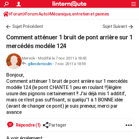
ACTUALITÉS
Forum
Forum Auto
Mécanique, entretien et pannes
Connexion
S'inscrire
Rechercher
Société
Education
Villes
Politique
Faits Divers
Monde
+
SPORT
Sujet Précédent
Sujet Suivant
Football
Cyclisme
Forum
Coupe du monde 2026
Tennis
Rugby
CULTURE
Comment atténuer 1 bruit de pont arrière sur 1
TNT
Cinéma
Musique
Programme TV
Streaming
Sorties cinéma
+
mercédés modéle 124
FINANCE
Impôts
Immobilier
Banque
Crédit
Retraite
Epargne
Risques naturels par ville
Assurance
AUTO
Mervolv
-
Modifié le 7 nov. 2011 à 18:45
gillesdemoulin
-
7 nov. 2011 à 18:59
Réserver un essai
Berlines
Forum auto
Essais
Citadines
SUV
+
HIGH-TECH
Bonjour,
Comment atténuer 1 bruit de pont arrière sur 1 mercédés
Meilleur smartphone
Ordinateurs
Guide high-tech
Mobiles
Internet
Jeux vidéo
+
BRICOLAGE
modéle 124 (le pont CHANTE 1 peu en roulant !!)légère
usure des pignons certainement !! J'ai déjà mis 1 additif,
Aménagement intérieur
Cuisine
Jardinage
+
Forum
Extérieur
Salle de bains
Rangement
WEEK-END
mais ce n'est pas suffisant, si quelqu'1 à 1 BONNE idée
(avant de changer ce pont) je suis preneur, merci par
Escapades
Expositions
Week-end nature
Guides de France
Patrimoine
Musées
+
LIFESTYLE
avance
Bien-être
Mode
+
Art de vivre
Loisirs
Modes de vie
SANTE
Répondre (1)
Partager
Guide de la santé
Médicaments
+
Alimentation
Maladies
Sommeil
VOYAGE
A voir également: