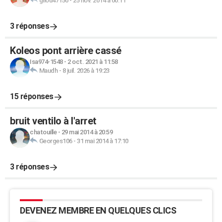
gilou47150
-
25 nov. 2014 à 00:11
3 réponses
Koleos pont arrière cassé
Isa974-1548
-
2 oct. 2021 à 11:58
Maudh
-
8 juil. 2026 à 19:23
15 réponses
bruit ventilo à l'arret
chatouille
-
29 mai 2014 à 20:59
Georges106
-
31 mai 2014 à 17:10
3 réponses
DEVENEZ MEMBRE EN QUELQUES CLICS