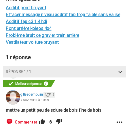
City break
Voyage de noces
Climat
Destinations
Voyage nature
Forum
+
PHOTO
Additif pont bruyant
Effacer message niveau additif fap trop faible sans valise
GUIDES D'ACHAT
Additif fap c3 1.4 hdi
Pont arrière koleos 4x4
BONS PLANS
Problème bruit de gravier train arrière
CARTE DE VOEUX
Ventilateur voiture bruyant
Carte Bonne année
Carte Pâques
Carte de Noël
Carte Saint-Valentin
Carte d'anniversaire
DICTIONNAIRE
1 réponse
Biographies
Expressions
Dictionnaire
Citations
Proverbes
PROGRAMME TV
RÉPONSE 1 / 1
COPAINS D'AVANT
Meilleure réponse
Se connecter
Collèges
Universités
Service militaire
S'inscrire
Lycées
Primaires
Entreprises
Avis de recherche
AVIS DE DÉCÈS
gillesdemoulin
3
FORUM
7 nov. 2011 à 18:59
mettre un petit peu de sciure de bois fine de bois.
Lifestyle
Sport
Television
Cinema
Bricolage
Culture
Auto
Voyage
6
Commenter