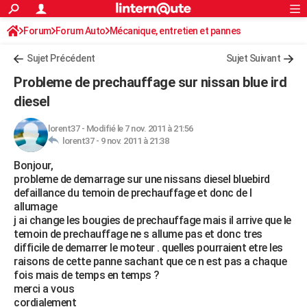
ACTUALITÉS
Forum
Forum Auto
Mécanique, entretien et pannes
Connexion
S'inscrire
Rechercher
Société
Education
Villes
Politique
Faits Divers
Monde
+
SPORT
Sujet Précédent
Sujet Suivant
Football
Cyclisme
Forum
Coupe du monde 2026
Tennis
Rugby
CULTURE
Probleme de prechauffage sur nissan blue ird
TNT
Cinéma
Musique
Programme TV
Streaming
Sorties cinéma
+
diesel
FINANCE
Impôts
Immobilier
Banque
Crédit
Retraite
Epargne
Risques naturels par ville
Assurance
AUTO
lorent37
-
Modifié le 7 nov. 2011 à 21:56
lorent37 -
9 nov. 2011 à 21:38
Réserver un essai
Berlines
Forum auto
Essais
Citadines
SUV
+
HIGH-TECH
Bonjour,
probleme de demarrage sur une nissans diesel bluebird
Meilleur smartphone
Ordinateurs
Guide high-tech
Mobiles
Internet
Jeux vidéo
+
BRICOLAGE
defaillance du temoin de prechauffage et donc de l
allumage
Aménagement intérieur
Cuisine
Jardinage
+
Forum
Extérieur
Salle de bains
Rangement
WEEK-END
j ai change les bougies de prechauffage mais il arrive que le
temoin de prechauffage ne s allume pas et donc tres
Escapades
Expositions
Week-end nature
Guides de France
Patrimoine
Musées
+
LIFESTYLE
difficile de demarrer le moteur . quelles pourraient etre les
raisons de cette panne sachant que ce n est pas a chaque
Bien-être
Mode
+
Art de vivre
Loisirs
Modes de vie
SANTE
fois mais de temps en temps ?
merci a vous
Guide de la santé
Médicaments
+
Alimentation
Maladies
Sommeil
VOYAGE
cordialement