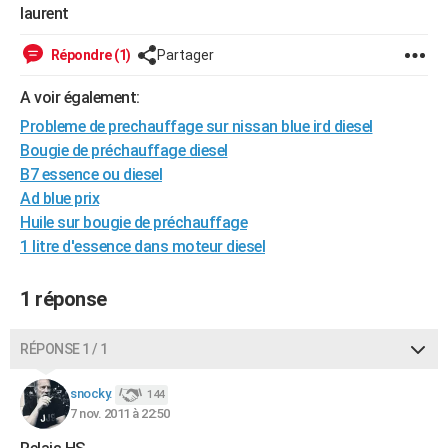
laurent
City break
Voyage de noces
Climat
Destinations
Voyage nature
Forum
+
PHOTO
Répondre (1)
Partager
GUIDES D'ACHAT
A voir également:
BONS PLANS
Probleme de prechauffage sur nissan blue ird diesel
CARTE DE VOEUX
Bougie de préchauffage diesel
B7 essence ou diesel
Carte Bonne année
Carte Pâques
Carte de Noël
Carte Saint-Valentin
Carte d'anniversaire
DICTIONNAIRE
Ad blue prix
Huile sur bougie de préchauffage
Biographies
Expressions
Dictionnaire
Citations
Proverbes
PROGRAMME TV
1 litre d'essence dans moteur diesel
COPAINS D'AVANT
1 réponse
Se connecter
Collèges
Universités
Service militaire
S'inscrire
Lycées
Primaires
Entreprises
Avis de recherche
AVIS DE DÉCÈS
FORUM
RÉPONSE 1 / 1
Lifestyle
Sport
Television
Cinema
Bricolage
Culture
Auto
Voyage
snocky.
144
7 nov. 2011 à 22:50