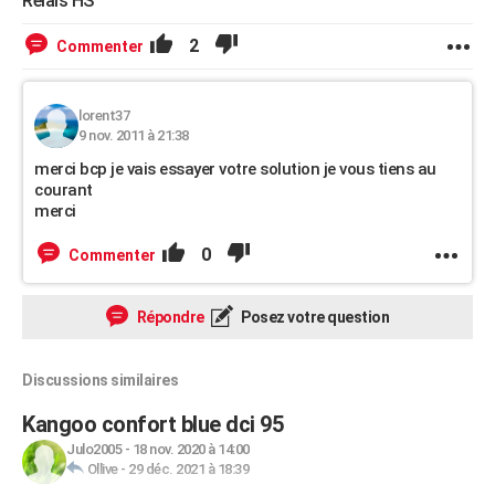
Relais HS
2
Commenter
lorent37
9 nov. 2011 à 21:38
merci bcp je vais essayer votre solution je vous tiens au
courant
merci
0
Commenter
Répondre
Posez votre question
Discussions similaires
Kangoo confort blue dci 95
Julo2005
-
18 nov. 2020 à 14:00
Ollive
-
29 déc. 2021 à 18:39