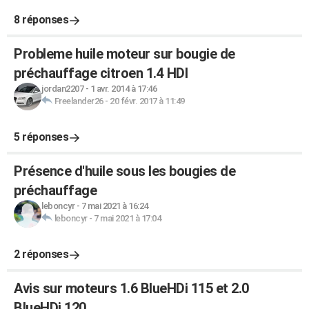
8 réponses
Probleme huile moteur sur bougie de
préchauffage citroen 1.4 HDI
jordan2207
-
1 avr. 2014 à 17:46
Freelander26
-
20 févr. 2017 à 11:49
5 réponses
Présence d'huile sous les bougies de
préchauffage
leboncyr
-
7 mai 2021 à 16:24
leboncyr
-
7 mai 2021 à 17:04
2 réponses
Avis sur moteurs 1.6 BlueHDi 115 et 2.0
BlueHDi 120