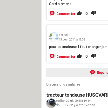
Cordialement.
0
Commenter
patrick
13 déc. 2011 à 19:05
pour ta tondeuse il faut changer join
0
Commenter
Répond
Discussions similaires
tracteur tondeuse HUSQVA
rodfa
-
29 juil. 2015 à 19:14
rodfa
-
31 juil. 2015 à 14:10