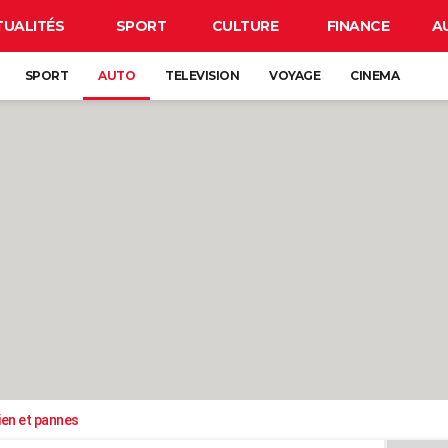
TUALITÉS
SPORT
CULTURE
FINANCE
A
SPORT
AUTO
TELEVISION
VOYAGE
CINEMA
ien et pannes