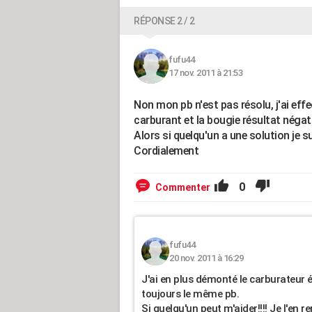
RÉPONSE 2 / 2
fufu44
17 nov. 2011 à 21:53
Non mon pb n'est pas résolu, j'ai effec
carburant et la bougie résultat négat
Alors si quelqu'un a une solution je su
Cordialement
0
Commenter
fufu44
20 nov. 2011 à 16:29
J'ai en plus démonté le carburateur é
toujours le même pb.
Si quelqu'un peut m'aider!!!! Je l'en r