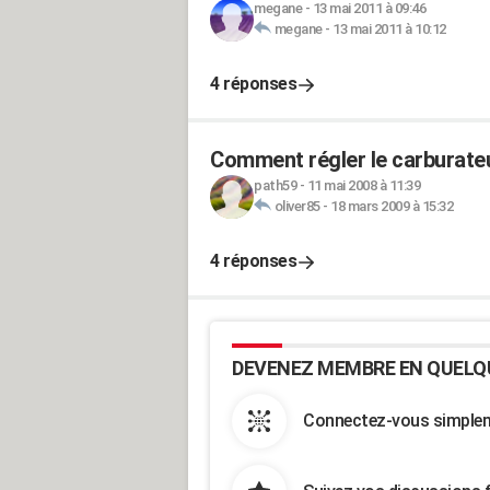
megane
-
13 mai 2011 à 09:46
megane
-
13 mai 2011 à 10:12
4 réponses
Comment régler le carburate
path59
-
11 mai 2008 à 11:39
oliver85
-
18 mars 2009 à 15:32
4 réponses
DEVENEZ MEMBRE EN QUELQ
Connectez-vous simpleme