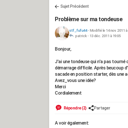
Sujet Précédent
Problème sur ma tondeuse
stf_fufu44
-
Modifié le 14 nov. 2011 à
patrick -
13 déc. 2011 à 19:05
Bonjour,
J'ai une tondeuse qui n'a pas tourné d
démarrage difficile. Après beucoup d'
sacade en position starter, dès une a
Avez_vous une idée?
Merci
Cordialement
Répondre (2)
Partager
A voir également: