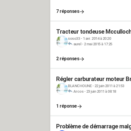
7 réponses
Tracteur tondeuse Mcculloch 
soso33
-
1 avr. 2014 à 20:20
aurel
-
2 mai 2015 à 17:25
2 réponses
Régler carburateur moteur Br
BLANCHOUNE
-
22 juin 2011 à 21:53
Arcos
-
23 juin 2011 à 08:18
1 réponse
Problème de démarrage malgr