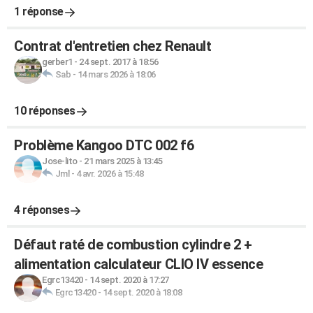
1 réponse
Contrat d'entretien chez Renault
gerber1
-
24 sept. 2017 à 18:56
Sab
-
14 mars 2026 à 18:06
10 réponses
Problème Kangoo DTC 002 f6
Jose-lito
-
21 mars 2025 à 13:45
Jml
-
4 avr. 2026 à 15:48
4 réponses
Défaut raté de combustion cylindre 2 +
alimentation calculateur CLIO IV essence
Egrc13420
-
14 sept. 2020 à 17:27
Egrc13420
-
14 sept. 2020 à 18:08