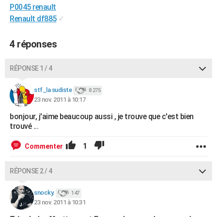
P0045 renault
City break
Voyage de noces
Climat
Destinations
Voyage nature
Forum
+
PHOTO
Renault df885
✓
GUIDES D'ACHAT
4 réponses
BONS PLANS
RÉPONSE 1 / 4
CARTE DE VOEUX
Carte Bonne année
Carte Pâques
Carte de Noël
Carte Saint-Valentin
Carte d'anniversaire
DICTIONNAIRE
stf_la sudiste
8 275
23 nov. 2011 à 10:17
Biographies
Expressions
Dictionnaire
Citations
Proverbes
PROGRAMME TV
bonjour, j'aime beaucoup aussi , je trouve que c'est bien
trouvé ...
COPAINS D'AVANT
1
Commenter
Se connecter
Collèges
Universités
Service militaire
S'inscrire
Lycées
Primaires
Entreprises
Avis de recherche
AVIS DE DÉCÈS
FORUM
RÉPONSE 2 / 4
Lifestyle
Sport
Television
Cinema
Bricolage
Culture
Auto
Voyage
snocky.
147
23 nov. 2011 à 10:31