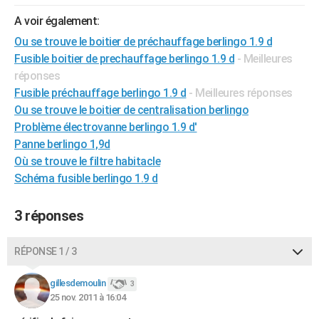
City break
Voyage de noces
Climat
Destinations
Voyage nature
Forum
+
PHOTO
A voir également:
Ou se trouve le boitier de préchauffage berlingo 1.9 d
GUIDES D'ACHAT
Fusible boitier de prechauffage berlingo 1.9 d
- Meilleures
BONS PLANS
réponses
Fusible préchauffage berlingo 1.9 d
- Meilleures réponses
CARTE DE VOEUX
Ou se trouve le boitier de centralisation berlingo
Problème électrovanne berlingo 1.9 d'
Carte Bonne année
Carte Pâques
Carte de Noël
Carte Saint-Valentin
Carte d'anniversaire
DICTIONNAIRE
Panne berlingo 1,9d
Biographies
Expressions
Dictionnaire
Citations
Proverbes
Où se trouve le filtre habitacle
PROGRAMME TV
Schéma fusible berlingo 1.9 d
COPAINS D'AVANT
3 réponses
Se connecter
Collèges
Universités
Service militaire
S'inscrire
Lycées
Primaires
Entreprises
Avis de recherche
AVIS DE DÉCÈS
FORUM
RÉPONSE 1 / 3
Lifestyle
Sport
Television
Cinema
Bricolage
Culture
Auto
Voyage
gillesdemoulin
3
25 nov. 2011 à 16:04