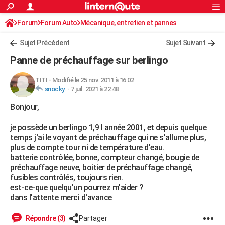
ACTUALITÉS
Forum
Forum Auto
Mécanique, entretien et pannes
Connexion
S'inscrire
Rechercher
Société
Education
Villes
Politique
Faits Divers
Monde
+
SPORT
Sujet Précédent
Sujet Suivant
Football
Cyclisme
Forum
Coupe du monde 2026
Tennis
Rugby
CULTURE
Panne de préchauffage sur berlingo
TNT
Cinéma
Musique
Programme TV
Streaming
Sorties cinéma
+
FINANCE
TITI
-
Modifié le 25 nov. 2011 à 16:02
snocky.
-
7 juil. 2021 à 22:48
Impôts
Immobilier
Banque
Crédit
Retraite
Epargne
Risques naturels par ville
Assurance
AUTO
Bonjour,
Réserver un essai
Berlines
Forum auto
Essais
Citadines
SUV
+
HIGH-TECH
je possède un berlingo 1,9 l année 2001, et depuis quelque
Meilleur smartphone
Ordinateurs
Guide high-tech
Mobiles
Internet
Jeux vidéo
+
BRICOLAGE
temps j'ai le voyant de préchauffage qui ne s'allume plus,
plus de compte tour ni de température d'eau.
Aménagement intérieur
Cuisine
Jardinage
+
Forum
Extérieur
Salle de bains
Rangement
WEEK-END
batterie contrôlée, bonne, compteur changé, bougie de
préchauffage neuve, boitier de préchauffage changé,
Escapades
Expositions
Week-end nature
Guides de France
Patrimoine
Musées
+
LIFESTYLE
fusibles contrôlés, toujours rien.
est-ce-que quelqu'un pourrez m'aider ?
Bien-être
Mode
+
Art de vivre
Loisirs
Modes de vie
SANTE
dans l'attente merci d'avance
Guide de la santé
Médicaments
+
Alimentation
Maladies
Sommeil
VOYAGE
Répondre (3)
Partager