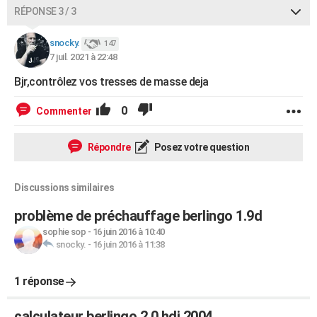
RÉPONSE 3 / 3
snocky.
147
7 juil. 2021 à 22:48
Bjr,contrôlez vos tresses de masse deja
0
Commenter
Répondre
Posez votre question
Discussions similaires
problème de préchauffage berlingo 1.9d
sophie sop
-
16 juin 2016 à 10:40
snocky.
-
16 juin 2016 à 11:38
1 réponse
calculateur berlingo 2.0 hdi 2004