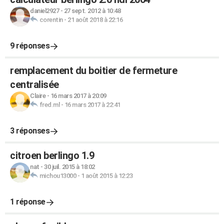
daniel2927
-
27 sept. 2012 à 10:48
corentin
-
21 août 2018 à 22:16
9 réponses
remplacement du boitier de fermeture
centralisée
Claire
-
16 mars 2017 à 20:09
fred.ml
-
16 mars 2017 à 22:41
3 réponses
citroen berlingo 1.9
nat
-
30 juil. 2015 à 18:02
michou13000
-
1 août 2015 à 12:23
1 réponse