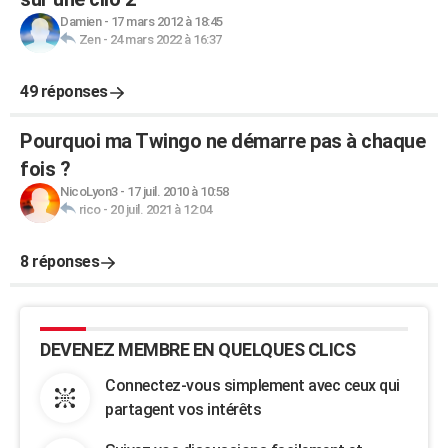
Damien
-
17 mars 2012 à 18:45
Zen
-
24 mars 2022 à 16:37
49 réponses
Pourquoi ma Twingo ne démarre pas à chaque
fois ?
NicoLyon3
-
17 juil. 2010 à 10:58
rico
-
20 juil. 2021 à 12:04
8 réponses
DEVENEZ MEMBRE EN QUELQUES CLICS
Connectez-vous simplement avec ceux qui
partagent vos intérêts