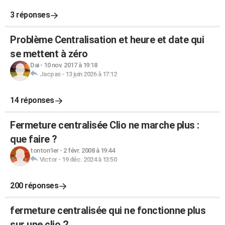
3 réponses
Problème Centralisation et heure et date qui
se mettent à zéro
Dai
-
10 nov. 2017 à 19:18
Jacpas
-
13 juin 2026 à 17:12
14 réponses
Fermeture centralisée Clio ne marche plus :
que faire ?
tonton1er
-
2 févr. 2008 à 19:44
Victor
-
19 déc. 2024 à 13:50
200 réponses
fermeture centralisée qui ne fonctionne plus
sur une clio 2