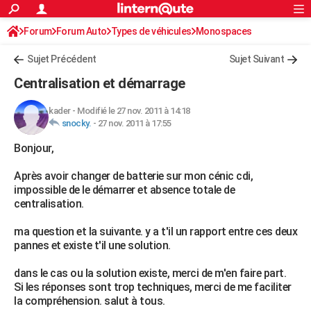
ACTUALITÉS
Forum
Forum Auto
Types de véhicules
Connexion
S'inscrire
Monospaces
Rechercher
Société
Education
Villes
Politique
Faits Divers
Monde
+
SPORT
Sujet Précédent
Sujet Suivant
Football
Cyclisme
Forum
Coupe du monde 2026
Tennis
Rugby
CULTURE
Centralisation et démarrage
TNT
Cinéma
Musique
Programme TV
Streaming
Sorties cinéma
+
FINANCE
kader
-
Modifié le 27 nov. 2011 à 14:18
snocky.
-
27 nov. 2011 à 17:55
Impôts
Immobilier
Banque
Crédit
Retraite
Epargne
Risques naturels par ville
Assurance
AUTO
Bonjour,
Réserver un essai
Berlines
Forum auto
Essais
Citadines
SUV
+
HIGH-TECH
Après avoir changer de batterie sur mon cénic cdi,
Meilleur smartphone
Ordinateurs
Guide high-tech
Mobiles
Internet
Jeux vidéo
+
BRICOLAGE
impossible de le démarrer et absence totale de
centralisation.
Aménagement intérieur
Cuisine
Jardinage
+
Forum
Extérieur
Salle de bains
Rangement
WEEK-END
ma question et la suivante. y a t'il un rapport entre ces deux
Escapades
Expositions
Week-end nature
Guides de France
Patrimoine
Musées
+
LIFESTYLE
pannes et existe t'il une solution.
Bien-être
Mode
+
Art de vivre
Loisirs
Modes de vie
SANTE
dans le cas ou la solution existe, merci de m'en faire part.
Si les réponses sont trop techniques, merci de me faciliter
Guide de la santé
Médicaments
+
Alimentation
Maladies
Sommeil
VOYAGE
la compréhension. salut à tous.