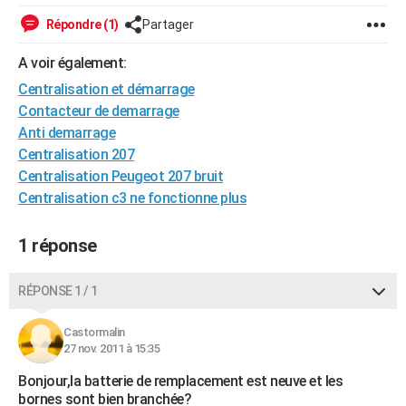
City break
Voyage de noces
Climat
Destinations
Voyage nature
Forum
+
PHOTO
Répondre (1)
Partager
GUIDES D'ACHAT
A voir également:
Centralisation et démarrage
BONS PLANS
Contacteur de demarrage
CARTE DE VOEUX
Anti demarrage
Centralisation 207
Carte Bonne année
Carte Pâques
Carte de Noël
Carte Saint-Valentin
Carte d'anniversaire
DICTIONNAIRE
Centralisation Peugeot 207 bruit
Centralisation c3 ne fonctionne plus
Biographies
Expressions
Dictionnaire
Citations
Proverbes
PROGRAMME TV
COPAINS D'AVANT
1 réponse
Se connecter
Collèges
Universités
Service militaire
S'inscrire
Lycées
Primaires
Entreprises
Avis de recherche
AVIS DE DÉCÈS
RÉPONSE 1 / 1
FORUM
Castormalin
Lifestyle
Sport
Television
Cinema
Bricolage
Culture
Auto
Voyage
27 nov. 2011 à 15:35
Bonjour,la batterie de remplacement est neuve et les
bornes sont bien branchée?