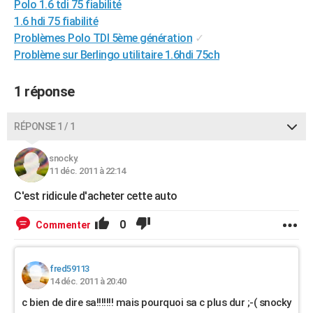
Polo 1.6 tdi 75 fiabilité
City break
Voyage de noces
Climat
Destinations
Voyage nature
Forum
+
PHOTO
1.6 hdi 75 fiabilité
Problèmes Polo TDI 5ème génération
✓
GUIDES D'ACHAT
Problème sur Berlingo utilitaire 1.6hdi 75ch
BONS PLANS
1 réponse
CARTE DE VOEUX
Carte Bonne année
Carte Pâques
Carte de Noël
Carte Saint-Valentin
Carte d'anniversaire
RÉPONSE 1 / 1
DICTIONNAIRE
Biographies
Expressions
Dictionnaire
Citations
Proverbes
PROGRAMME TV
snocky.
11 déc. 2011 à 22:14
COPAINS D'AVANT
C'est ridicule d'acheter cette auto
Se connecter
Collèges
Universités
Service militaire
S'inscrire
Lycées
Primaires
Entreprises
Avis de recherche
AVIS DE DÉCÈS
0
Commenter
FORUM
Lifestyle
Sport
Television
Cinema
Bricolage
Culture
Auto
Voyage
fred59113
14 déc. 2011 à 20:40
c bien de dire sa!!!!!!! mais pourquoi sa c plus dur ;-( snocky