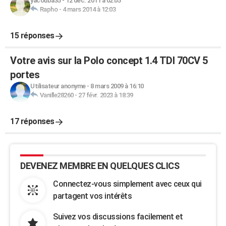
yacouba35
-
12 déc. 2011 à 02:05
Rapho
-
4 mars 2014 à 12:03
15 réponses
Votre avis sur la Polo concept 1.4 TDI 70CV 5
portes
Utilisateur anonyme
-
8 mars 2009 à 16:10
Vanille28260
-
27 févr. 2023 à 18:39
17 réponses
DEVENEZ MEMBRE EN QUELQUES CLICS
Connectez-vous simplement avec ceux qui
partagent vos intérêts
Suivez vos discussions facilement et