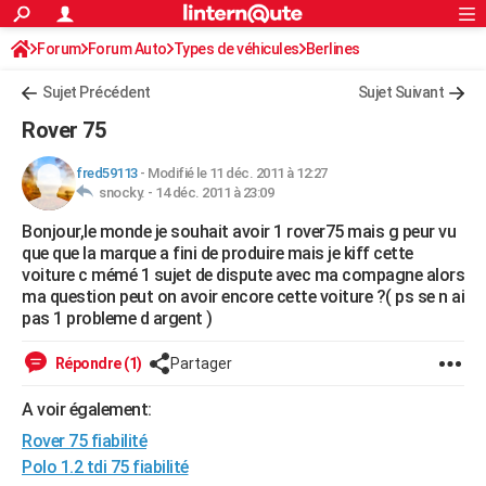
ACTUALITÉS
Forum
Forum Auto
Types de véhicules
Connexion
S'inscrire
Berlines
Rechercher
Société
Education
Villes
Politique
Faits Divers
Monde
+
SPORT
Sujet Précédent
Sujet Suivant
Football
Cyclisme
Forum
Coupe du monde 2026
Tennis
Rugby
CULTURE
Rover 75
TNT
Cinéma
Musique
Programme TV
Streaming
Sorties cinéma
+
FINANCE
fred59113
-
Modifié le 11 déc. 2011 à 12:27
snocky. -
14 déc. 2011 à 23:09
Impôts
Immobilier
Banque
Crédit
Retraite
Epargne
Risques naturels par ville
Assurance
AUTO
Bonjour,le monde je souhait avoir 1 rover75 mais g peur vu
Réserver un essai
Berlines
Forum auto
Essais
Citadines
SUV
+
HIGH-TECH
que que la marque a fini de produire mais je kiff cette
voiture c mémé 1 sujet de dispute avec ma compagne alors
Meilleur smartphone
Ordinateurs
Guide high-tech
Mobiles
Internet
Jeux vidéo
+
BRICOLAGE
ma question peut on avoir encore cette voiture ?( ps se n ai
pas 1 probleme d argent )
Aménagement intérieur
Cuisine
Jardinage
+
Forum
Extérieur
Salle de bains
Rangement
WEEK-END
Répondre (1)
Partager
Escapades
Expositions
Week-end nature
Guides de France
Patrimoine
Musées
+
LIFESTYLE
A voir également:
Bien-être
Mode
+
Art de vivre
Loisirs
Modes de vie
SANTE
Rover 75 fiabilité
Guide de la santé
Médicaments
+
Alimentation
Maladies
Sommeil
Polo 1.2 tdi 75 fiabilité
VOYAGE