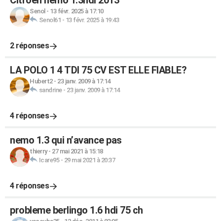
Citroën nemo 1.3hdi 2013
Senol
-
13 févr. 2025 à 17:10
Senol61
-
13 févr. 2025 à 19:43
2 réponses
LA POLO 1 4 TDI 75 CV EST ELLE FIABLE?
Hubert2
-
23 janv. 2009 à 17:14
sandrine
-
23 janv. 2009 à 17:14
4 réponses
nemo 1.3 qui n’avance pas
thierry
-
27 mai 2021 à 15:18
Icare95
-
29 mai 2021 à 20:37
4 réponses
probleme berlingo 1.6 hdi 75 ch