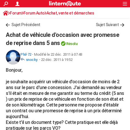
ACTUALITÉS
Forum
Forum Auto
Achat, vente et démarches
Connexion
S'inscrire
Rechercher
Société
Education
Villes
Politique
Faits Divers
Monde
+
SPORT
Sujet Précédent
Sujet Suivant
Football
Cyclisme
Forum
Coupe du monde 2026
Tennis
Rugby
CULTURE
Achat de véhicule d'occasion avec promesse
TNT
Cinéma
Musique
Programme TV
Streaming
Sorties cinéma
+
de reprise dans 5 ans
FINANCE
Résolu
Impôts
Immobilier
Banque
Crédit
Retraite
Epargne
Risques naturels par ville
Assurance
AUTO
Phil-72
-
Modifié le 22 déc. 2011 à 07:48
snocky.
-
22 déc. 2011 à 19:52
Réserver un essai
Berlines
Forum auto
Essais
Citadines
SUV
+
HIGH-TECH
Bonjour,
Meilleur smartphone
Ordinateurs
Guide high-tech
Mobiles
Internet
Jeux vidéo
+
BRICOLAGE
je souhaite acquérir un véhicule d'occasion de moins de 2
ans sur le parc d'une concession. J'ai demandé au vendeur
Aménagement intérieur
Cuisine
Jardinage
+
Forum
Extérieur
Salle de bains
Rangement
WEEK-END
s'il était en mesure de me garantir au terme du crédit (5 ans
) un prix de reprise de ce véhicule en fonction de son état et
Escapades
Expositions
Week-end nature
Guides de France
Patrimoine
Musées
+
LIFESTYLE
de son kilométrage. Cette personne me propose d'établir
un contrat ou une promesse de reprise à un prix déterminé
Bien-être
Mode
+
Art de vivre
Loisirs
Modes de vie
SANTE
aujourd'hui.
Existe t'il un document type? Cette pratique est elle déjà
Guide de la santé
Médicaments
+
Alimentation
Maladies
Sommeil
VOYAGE
pratiquée sur les parcs VO?