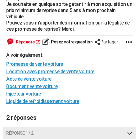
Je souhaite en quelque sorte gatantir à mon acquisition un
City break
Voyage de noces
Climat
Destinations
Voyage nature
Forum
+
PHOTO
prix minimum de reprise dans 5 ans à mon prochain
véhicule.
GUIDES D'ACHAT
Pouvez vous m'apporter des information sur la légalité de
ces promesse de reprise? Merci.
BONS PLANS
Répondre (2)
Posez votre question
Partager
CARTE DE VOEUX
A voir également:
Carte Bonne année
Carte Pâques
Carte de Noël
Carte Saint-Valentin
Carte d'anniversaire
DICTIONNAIRE
Promesse de vente voiture
Biographies
Expressions
Dictionnaire
Citations
Proverbes
PROGRAMME TV
Location avec promesse de vente voiture
Acte de vente voiture
COPAINS D'AVANT
Document vente voiture
Injecteur voiture
Se connecter
Collèges
Universités
Service militaire
S'inscrire
Lycées
Primaires
Entreprises
Avis de recherche
AVIS DE DÉCÈS
Liquide de refroidissement voiture
FORUM
2 réponses
Lifestyle
Sport
Television
Cinema
Bricolage
Culture
Auto
Voyage
RÉPONSE 1 / 2