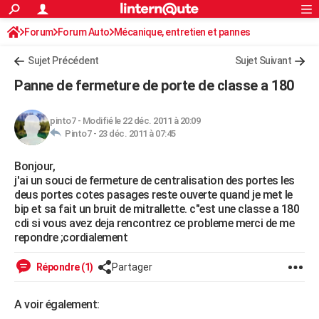
ACTUALITÉS
Forum
Forum Auto
Mécanique, entretien et pannes
Connexion
S'inscrire
Rechercher
Société
Education
Villes
Politique
Faits Divers
Monde
+
SPORT
Sujet Précédent
Sujet Suivant
Football
Cyclisme
Forum
Coupe du monde 2026
Tennis
Rugby
CULTURE
Panne de fermeture de porte de classe a 180
TNT
Cinéma
Musique
Programme TV
Streaming
Sorties cinéma
+
FINANCE
pinto7
-
Modifié le 22 déc. 2011 à 20:09
Impôts
Immobilier
Banque
Crédit
Retraite
Epargne
Risques naturels par ville
Assurance
AUTO
Pinto7 -
23 déc. 2011 à 07:45
Réserver un essai
Berlines
Forum auto
Essais
Citadines
SUV
+
HIGH-TECH
Bonjour,
j'ai un souci de fermeture de centralisation des portes les
Meilleur smartphone
Ordinateurs
Guide high-tech
Mobiles
Internet
Jeux vidéo
+
BRICOLAGE
deus portes cotes pasages reste ouverte quand je met le
bip et sa fait un bruit de mitrallette. c"est une classe a 180
Aménagement intérieur
Cuisine
Jardinage
+
Forum
Extérieur
Salle de bains
Rangement
WEEK-END
cdi si vous avez deja rencontrez ce probleme merci de me
repondre ;cordialement
Escapades
Expositions
Week-end nature
Guides de France
Patrimoine
Musées
+
LIFESTYLE
Répondre (1)
Partager
Bien-être
Mode
+
Art de vivre
Loisirs
Modes de vie
SANTE
A voir également:
Guide de la santé
Médicaments
+
Alimentation
Maladies
Sommeil
VOYAGE