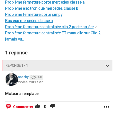
Problème fermeture porte mercedes classe a
City break
Voyage de noces
Climat
Destinations
Voyage nature
Forum
+
PHOTO
Problème électronique mercedes classe b
Problème fermeture porte jumpy
GUIDES D'ACHAT
Bas esp mercedes classe a
Problème fermeture centralisée clio 2 porte arrière
✓
BONS PLANS
Problème fermeture centralisée ET manuelle sur Clio 2 -
CARTE DE VOEUX
jamais vu..
Carte Bonne année
Carte Pâques
Carte de Noël
Carte Saint-Valentin
Carte d'anniversaire
DICTIONNAIRE
1 réponse
Biographies
Expressions
Dictionnaire
Citations
Proverbes
PROGRAMME TV
RÉPONSE 1 / 1
COPAINS D'AVANT
snocky.
143
Se connecter
Collèges
Universités
Service militaire
S'inscrire
Lycées
Primaires
Entreprises
Avis de recherche
AVIS DE DÉCÈS
22 déc. 2011 à 20:18
FORUM
Moteur a remplacer
Lifestyle
Sport
Television
Cinema
Bricolage
Culture
Auto
Voyage
0
Commenter