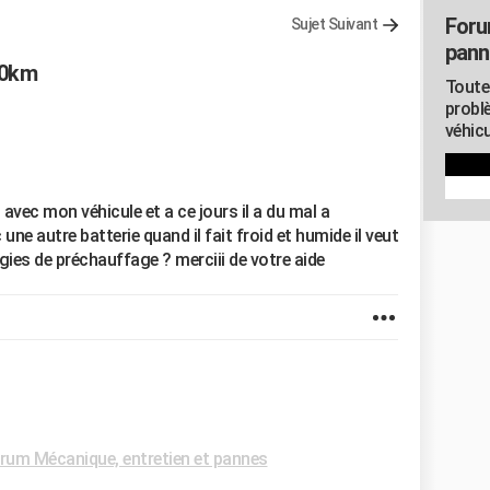
Foru
Sujet Suivant
pann
00km
Toute
probl
véhicu
avec mon véhicule et a ce jours il a du mal a
 une autre batterie quand il fait froid et humide il veut
gies de préchauffage ? merciii de votre aide
rum Mécanique, entretien et pannes