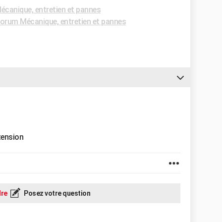
canique, entretien et pannes
orum Mécanique, entretien et pannes
 tension
re
Posez votre question