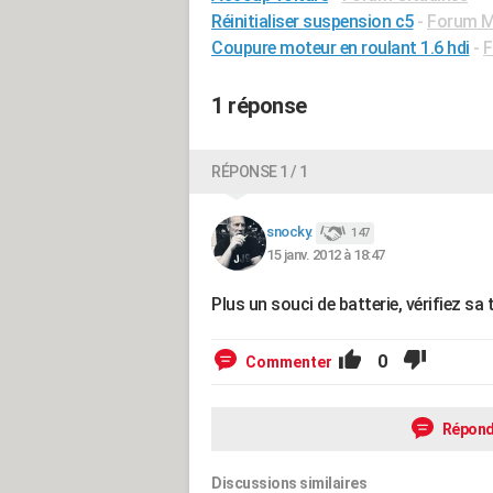
Réinitialiser suspension c5
-
Forum Mé
Coupure moteur en roulant 1.6 hdi
-
F
1 réponse
RÉPONSE 1 / 1
snocky.
147
15 janv. 2012 à 18:47
Plus un souci de batterie, vérifiez sa
0
Commenter
Répond
Discussions similaires