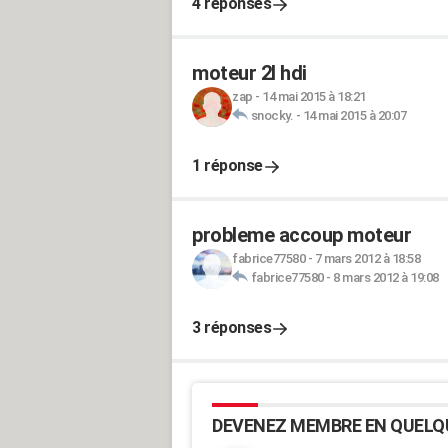
4 réponses
moteur 2l hdi
zap
-
14 mai 2015 à 18:21
snocky.
-
14 mai 2015 à 20:07
1 réponse
probleme accoup moteur
fabrice77580
-
7 mars 2012 à 18:58
fabrice77580
-
8 mars 2012 à 19:08
3 réponses
DEVENEZ MEMBRE EN QUELQ