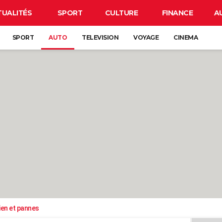
TUALITÉS
SPORT
CULTURE
FINANCE
A
SPORT
AUTO
TELEVISION
VOYAGE
CINEMA
ien et pannes