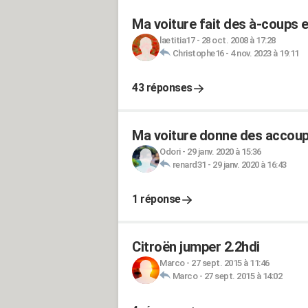
Ma voiture fait des à-coups e
laetitia17
-
28 oct. 2008 à 17:28
Christophe16
-
4 nov. 2023 à 19:11
43 réponses
Ma voiture donne des accoup
Odori
-
29 janv. 2020 à 15:36
renard31
-
29 janv. 2020 à 16:43
1 réponse
Citroën jumper 2.2hdi
Marco
-
27 sept. 2015 à 11:46
Marco
-
27 sept. 2015 à 14:02