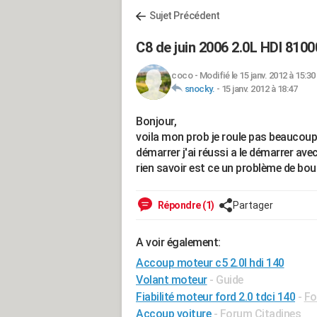
Sujet Précédent
C8 de juin 2006 2.0L HDI 810
coco
-
Modifié le 15 janv. 2012 à 15:30
snocky.
-
15 janv. 2012 à 18:47
Bonjour,
voila mon prob je roule pas beaucoup 
démarrer j'ai réussi a le démarrer avec
rien savoir est ce un problème de bou
Répondre (1)
Partager
A voir également:
Accoup moteur c5 2.0l hdi 140
Volant moteur
- Guide
Fiabilité moteur ford 2.0 tdci 140
-
Fo
Accoup voiture
-
Forum Citadines