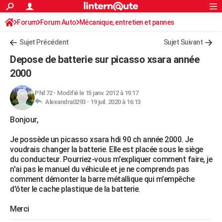
ACTUALITÉS
Forum
Forum Auto
Mécanique, entretien et pannes
Connexion
S'inscrire
Rechercher
Société
Education
Villes
Politique
Faits Divers
Monde
+
SPORT
Sujet Précédent
Sujet Suivant
Football
Cyclisme
Forum
Coupe du monde 2026
Tennis
Rugby
CULTURE
Depose de batterie sur picasso xsara année
TNT
Cinéma
Musique
Programme TV
Streaming
Sorties cinéma
+
2000
FINANCE
Impôts
Immobilier
Banque
Crédit
Retraite
Epargne
Risques naturels par ville
Assurance
AUTO
Phil 72
-
Modifié le 15 janv. 2012 à 19:17
Alexandra0293 -
19 juil. 2020 à 16:13
Réserver un essai
Berlines
Forum auto
Essais
Citadines
SUV
+
HIGH-TECH
Bonjour,
Meilleur smartphone
Ordinateurs
Guide high-tech
Mobiles
Internet
Jeux vidéo
+
BRICOLAGE
Je possède un picasso xsara hdi 90 ch année 2000. Je
voudrais changer la batterie. Elle est placée sous le siège
Aménagement intérieur
Cuisine
Jardinage
+
Forum
Extérieur
Salle de bains
Rangement
WEEK-END
du conducteur. Pourriez-vous m'expliquer comment faire, je
n'ai pas le manuel du véhicule et je ne comprends pas
Escapades
Expositions
Week-end nature
Guides de France
Patrimoine
Musées
+
LIFESTYLE
comment démonter la barre métallique qui m'empêche
d'ôter le cache plastique de la batterie.
Bien-être
Mode
+
Art de vivre
Loisirs
Modes de vie
SANTE
Merci
Guide de la santé
Médicaments
+
Alimentation
Maladies
Sommeil
VOYAGE