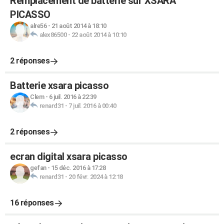
Remplacement de batterie sur XSARA
PICASSO
alre56
-
21 août 2014 à 18:10
alex86500
-
22 août 2014 à 10:10
2 réponses
Batterie xsara picasso
Clem
-
6 juil. 2016 à 22:39
renard31
-
7 juil. 2016 à 00:40
2 réponses
ecran digital xsara picasso
gefan
-
15 déc. 2016 à 17:28
renard31
-
20 févr. 2024 à 12:18
16 réponses