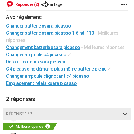
Répondre (2)
Partager
City break
Voyage de noces
Climat
Destinations
Voyage nature
Forum
+
PHOTO
A voir également:
GUIDES D'ACHAT
Changer batterie xsara picasso
BONS PLANS
Changer batterie xsara picasso 1.6 hdi 110
- Meilleures
réponses
CARTE DE VOEUX
Changement batterie xsara picasso
- Meilleures réponses
Carte Bonne année
Carte Pâques
Carte de Noël
Carte Saint-Valentin
Carte d'anniversaire
Changer ampoule c4 picasso
✓
DICTIONNAIRE
Défaut moteur xsara picasso
Biographies
Expressions
Dictionnaire
Citations
Proverbes
PROGRAMME TV
C4 picasso ne démarre plus même batterie pleine
✓
Changer ampoule clignotant c4 picasso
COPAINS D'AVANT
Emplacement relais xsara picasso
Se connecter
Collèges
Universités
Service militaire
S'inscrire
Lycées
Primaires
Entreprises
Avis de recherche
AVIS DE DÉCÈS
2 réponses
FORUM
RÉPONSE 1 / 2
Lifestyle
Sport
Television
Cinema
Bricolage
Culture
Auto
Voyage
Meilleure réponse