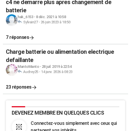
c4 ne demarre plus apres changement de
batterie
hak_6153
-
8 déc. 2021 à 10:58
Sylvain27
-
26 juin 2023 à 18:50
7 réponses
Charge batterie ou alimentation electrique
defaillante
MantoManto
-
28 juil. 2019 à 22:54
Audrey25
-
14 janv. 2026 à 08:23
23 réponses
DEVENEZ MEMBRE EN QUELQUES CLICS
Connectez-vous simplement avec ceux qui
partagent vos intérêts