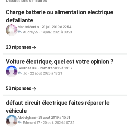
Discussions similaires
Charge batterie ou alimentation electrique
defaillante
MantoManto
-
28 juil. 2019 à 22:54
Audrey25
-
14 janv. 2026 à 08:23
23 réponses
Voiture électrique, quel est votre opinion ?
Georges106
-
24 mars 2015 à 19:17
Jo
-
22 août 2025 à 13:21
50 réponses
défaut circuit électrique faites réparer le
véhicule
Abdelghani
-
28 août 2019 à 15:51
Edmond17
-
20 oct. 2024 à 07:32