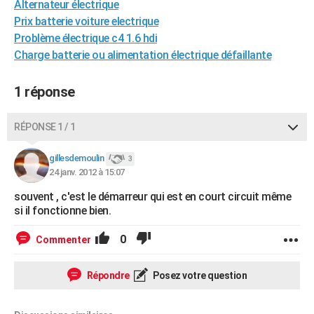
Alternateur électrique
City break
Voyage de noces
Climat
Destinations
Voyage nature
Forum
+
PHOTO
Prix batterie voiture electrique
Problème électrique c4 1.6 hdi
GUIDES D'ACHAT
Charge batterie ou alimentation électrique défaillante
BONS PLANS
1 réponse
CARTE DE VOEUX
Carte Bonne année
Carte Pâques
Carte de Noël
Carte Saint-Valentin
Carte d'anniversaire
RÉPONSE 1 / 1
DICTIONNAIRE
Biographies
Expressions
Dictionnaire
Citations
Proverbes
gillesdemoulin
PROGRAMME TV
3
24 janv. 2012 à 15:07
COPAINS D'AVANT
souvent , c'est le démarreur qui est en court circuit même
si il fonctionne bien.
Se connecter
Collèges
Universités
Service militaire
S'inscrire
Lycées
Primaires
Entreprises
Avis de recherche
AVIS DE DÉCÈS
0
Commenter
FORUM
Lifestyle
Sport
Television
Cinema
Bricolage
Culture
Auto
Voyage
Répondre
Posez votre question