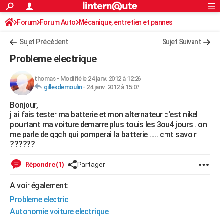
ACTUALITÉS
Forum
Forum Auto
Mécanique, entretien et pannes
Connexion
S'inscrire
Rechercher
Société
Education
Villes
Politique
Faits Divers
Monde
+
SPORT
Sujet Précédent
Sujet Suivant
Football
Cyclisme
Forum
Coupe du monde 2026
Tennis
Rugby
CULTURE
Probleme electrique
TNT
Cinéma
Musique
Programme TV
Streaming
Sorties cinéma
+
FINANCE
thomas
-
Modifié le 24 janv. 2012 à 12:26
gillesdemoulin
-
24 janv. 2012 à 15:07
Impôts
Immobilier
Banque
Crédit
Retraite
Epargne
Risques naturels par ville
Assurance
AUTO
Bonjour,
Réserver un essai
Berlines
Forum auto
Essais
Citadines
SUV
+
HIGH-TECH
j ai fais tester ma batterie et mon alternateur c'est nikel
pourtant ma voiture demarre plus touis les 3ou4 jours . on
Meilleur smartphone
Ordinateurs
Guide high-tech
Mobiles
Internet
Jeux vidéo
+
BRICOLAGE
me parle de qqch qui pomperai la batterie ..... cmt savoir
??????
Aménagement intérieur
Cuisine
Jardinage
+
Forum
Extérieur
Salle de bains
Rangement
WEEK-END
Répondre (1)
Partager
Escapades
Expositions
Week-end nature
Guides de France
Patrimoine
Musées
+
LIFESTYLE
A voir également:
Bien-être
Mode
+
Art de vivre
Loisirs
Modes de vie
SANTE
Probleme electric
Guide de la santé
Médicaments
+
Alimentation
Maladies
Sommeil
Autonomie voiture electrique
VOYAGE