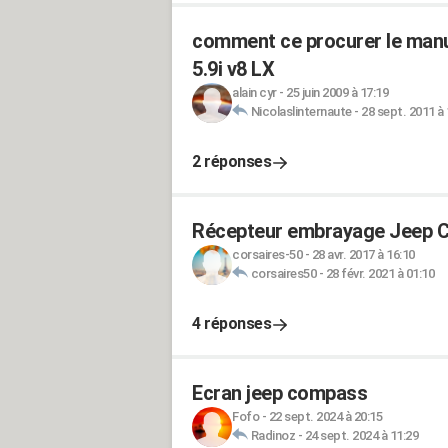
comment ce procurer le manue
5.9i v8 LX
alain cyr
-
25 juin 2009 à 17:19
Nicolaslinternaute
-
28 sept. 2011 à 
2 réponses
Récepteur embrayage Jeep C
corsaires-50
-
28 avr. 2017 à 16:10
corsaires50
-
28 févr. 2021 à 01:10
4 réponses
Ecran jeep compass
Fofo
-
22 sept. 2024 à 20:15
Radinoz
-
24 sept. 2024 à 11:29