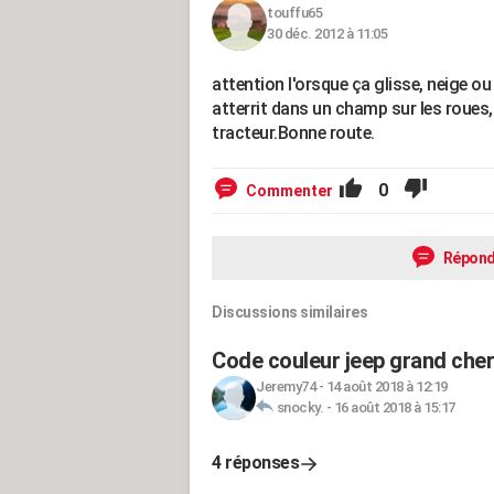
touffu65
30 déc. 2012 à 11:05
attention l'orsque ça glisse, neige ou 
atterrit dans un champ sur les roues,
tracteur.Bonne route.
0
Commenter
Répond
Discussions similaires
Code couleur jeep grand che
Jeremy74
-
14 août 2018 à 12:19
snocky.
-
16 août 2018 à 15:17
4 réponses