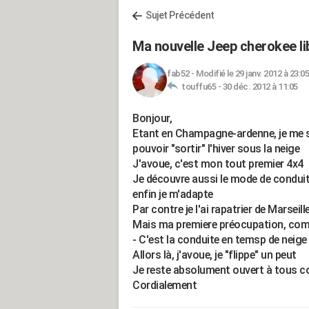
Sujet Précédent
Ma nouvelle Jeep cherokee libe
fab52
-
Modifié le 29 janv. 2012 à 23:05
touffu65 -
30 déc. 2012 à 11:05
Bonjour,
Etant en Champagne-ardenne, je me sui
pouvoir "sortir" l'hiver sous la neige
J'avoue, c'est mon tout premier 4x4
Je découvre aussi le mode de conduite
enfin je m'adapte
Par contre je l'ai rapatrier de Marseil
Mais ma premiere préocupation, com
- C'est la conduite en temsp de neige
Allors là, j'avoue, je "flippe" un peut
Je reste absolument ouvert à tous co
Cordialement