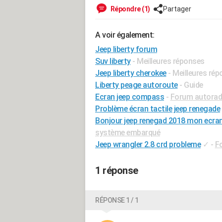
Répondre (1)
Partager
A voir également:
Jeep liberty forum
Suv liberty
- Meilleures réponses
Jeep liberty cherokee
- Meilleures ré
Liberty peage autoroute
- Guide
Ecran jeep compass
-
Forum autorad
Problème écran tactile jeep renegade
Bonjour jeep renegad 2018 mon ecran 
système embarqué
Jeep wrangler 2.8 crd probleme
✓
-
F
1 réponse
RÉPONSE 1 / 1