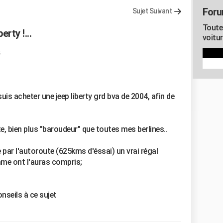
Foru
Sujet Suivant
Toute
rty !...
voitu
s acheter une jeep liberty grd bva de 2004, afin de
, bien plus "baroudeur" que toutes mes berlines..
le par l'autoroute (625kms d'éssai) un vrai régal
me ont l'auras compris;
nseils à ce sujet