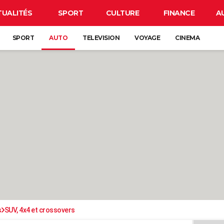
TUALITÉS
SPORT
CULTURE
FINANCE
A
SPORT
AUTO
TELEVISION
VOYAGE
CINEMA
s
SUV, 4x4 et crossovers