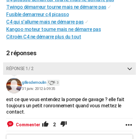
City break
Voyage de noces
Climat
Destinations
Voyage nature
Forum
+
Twingo démarreur tourne mais ne démarre pas
✓
PHOTO
Fusible demarreur c4 picasso
GUIDES D'ACHAT
C4 qui s'allume mais ne démarre pas
✓
Kangoo moteur tourne mais ne démarre pas
BONS PLANS
Citroên C4 ne démarre plus du tout
CARTE DE VOEUX
2 réponses
Carte Bonne année
Carte Pâques
Carte de Noël
Carte Saint-Valentin
Carte d'anniversaire
DICTIONNAIRE
RÉPONSE 1 / 2
Biographies
Expressions
Dictionnaire
Citations
Proverbes
PROGRAMME TV
gillesdemoulin
COPAINS D'AVANT
3
31 janv. 2012 à 09:35
Se connecter
Collèges
Universités
Service militaire
S'inscrire
Lycées
Primaires
Entreprises
Avis de recherche
AVIS DE DÉCÈS
est ce que vous entendez la pompe de gavage ? elle fait
toujours un petit ronronnement quand vous mettez le
FORUM
contact.
Lifestyle
Sport
Television
Cinema
Bricolage
Culture
Auto
Voyage
2
Commenter