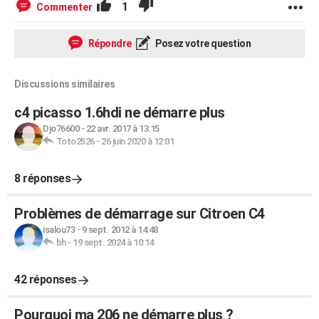
1
Commenter
Répondre
Posez votre question
Discussions similaires
c4 picasso 1.6hdi ne démarre plus
Djo76600
-
22 avr. 2017 à 13:15
Toto2526
-
26 juin 2020 à 12:01
8 réponses
Problèmes de démarrage sur Citroen C4
isalou73
-
9 sept. 2012 à 14:48
bh
-
19 sept. 2024 à 10:14
42 réponses
Pourquoi ma 206 ne démarre plus ?