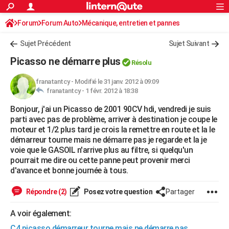
ACTUALITÉS
Forum
Forum Auto
Mécanique, entretien et pannes
Connexion
S'inscrire
Rechercher
Société
Education
Villes
Politique
Faits Divers
Monde
+
SPORT
Sujet Précédent
Sujet Suivant
Football
Cyclisme
Forum
Coupe du monde 2026
Tennis
Rugby
CULTURE
Picasso ne démarre plus
Résolu
TNT
Cinéma
Musique
Programme TV
Streaming
Sorties cinéma
+
FINANCE
franatantcy
-
Modifié le 31 janv. 2012 à 09:09
franatantcy -
1 févr. 2012 à 18:38
Impôts
Immobilier
Banque
Crédit
Retraite
Epargne
Risques naturels par ville
Assurance
AUTO
Bonjour, j'ai un Picasso de 2001 90CV hdi, vendredi je suis
Réserver un essai
Berlines
Forum auto
Essais
Citadines
SUV
+
HIGH-TECH
parti avec pas de problème, arriver à destination je coupe le
moteur et 1/2 plus tard je crois la remettre en route et la le
Meilleur smartphone
Ordinateurs
Guide high-tech
Mobiles
Internet
Jeux vidéo
+
BRICOLAGE
démarreur tourne mais ne démarre pas je regarde et la je
voie que le GASOIL n'arrive plus au filtre, si quelqu'un
Aménagement intérieur
Cuisine
Jardinage
+
Forum
Extérieur
Salle de bains
Rangement
WEEK-END
pourrait me dire ou cette panne peut provenir merci
d'avance et bonne journée à tous.
Escapades
Expositions
Week-end nature
Guides de France
Patrimoine
Musées
+
LIFESTYLE
Répondre (2)
Posez votre question
Partager
Bien-être
Mode
+
Art de vivre
Loisirs
Modes de vie
SANTE
A voir également:
Guide de la santé
Médicaments
+
Alimentation
Maladies
Sommeil
VOYAGE
C4 picasso démarreur tourne mais ne démarre pas