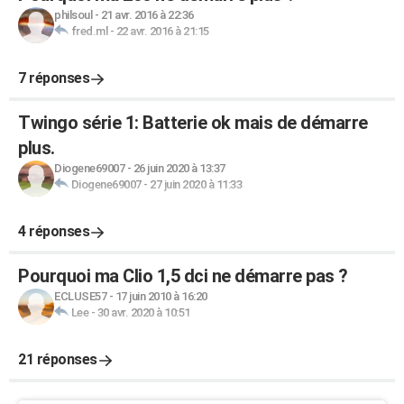
philsoul
-
21 avr. 2016 à 22:36
fred.ml
-
22 avr. 2016 à 21:15
7 réponses
Twingo série 1: Batterie ok mais de démarre
plus.
Diogene69007
-
26 juin 2020 à 13:37
Diogene69007
-
27 juin 2020 à 11:33
4 réponses
Pourquoi ma Clio 1,5 dci ne démarre pas ?
ECLUSE57
-
17 juin 2010 à 16:20
Lee
-
30 avr. 2020 à 10:51
21 réponses