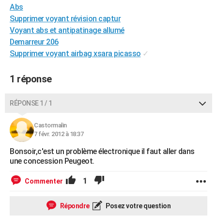
Abs
Supprimer voyant révision captur
Voyant abs et antipatinage allumé
Demarreur 206
Supprimer voyant airbag xsara picasso
✓
1 réponse
RÉPONSE 1 / 1
Castormalin
7 févr. 2012 à 18:37
Bonsoir,c'est un problème électronique il faut aller dans
une concession Peugeot.
1
Commenter
Répondre
Posez votre question