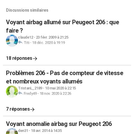
Discussions similaires
Voyant airbag allumé sur Peugeot 206 : que
faire ?
claude12
-
23 févr. 2009 à 21:25
Titi
-
18 déc. 2020 à 19:19
18 réponses
Problèmes 206 - Pas de compteur de vitesse
et nombreux voyants allumés
TristanL_2189
-
10 mai 2020 à 22:15
Fredy49
-
18 nov. 2020 à 22:26
7 réponses
Voyant anomalie airbag sur Peugeot 206
den31
-
18 avr. 2014 à 14:35