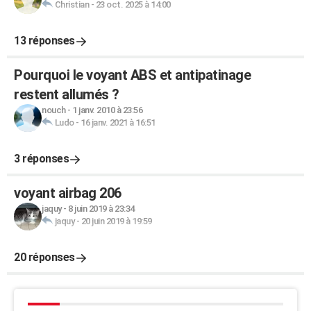
Christian
-
23 oct. 2025 à 14:00
13 réponses
Pourquoi le voyant ABS et antipatinage
restent allumés ?
nouch
-
1 janv. 2010 à 23:56
Ludo
-
16 janv. 2021 à 16:51
3 réponses
voyant airbag 206
jaquy
-
8 juin 2019 à 23:34
jaquy
-
20 juin 2019 à 19:59
20 réponses