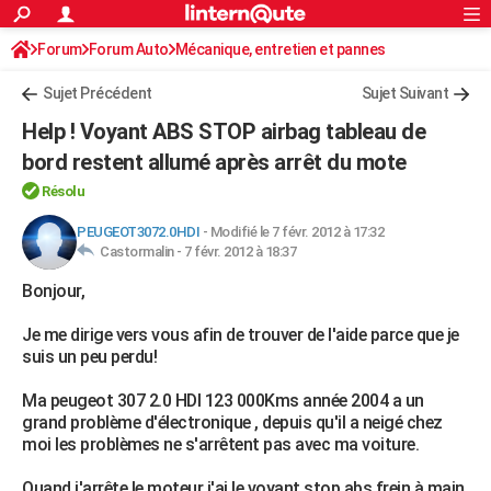
ACTUALITÉS
Forum
Forum Auto
Mécanique, entretien et pannes
Connexion
S'inscrire
Rechercher
Société
Education
Villes
Politique
Faits Divers
Monde
+
SPORT
Sujet Précédent
Sujet Suivant
Football
Cyclisme
Forum
Coupe du monde 2026
Tennis
Rugby
CULTURE
Help ! Voyant ABS STOP airbag tableau de
TNT
Cinéma
Musique
Programme TV
Streaming
Sorties cinéma
+
bord restent allumé après arrêt du mote
FINANCE
Résolu
Impôts
Immobilier
Banque
Crédit
Retraite
Epargne
Risques naturels par ville
Assurance
AUTO
PEUGEOT3072.0HDI
-
Modifié le 7 févr. 2012 à 17:32
Réserver un essai
Berlines
Forum auto
Essais
Citadines
SUV
+
HIGH-TECH
Castormalin -
7 févr. 2012 à 18:37
Meilleur smartphone
Ordinateurs
Guide high-tech
Mobiles
Internet
Jeux vidéo
+
Bonjour,
BRICOLAGE
Aménagement intérieur
Cuisine
Jardinage
+
Forum
Extérieur
Salle de bains
Rangement
Je me dirige vers vous afin de trouver de l'aide parce que je
WEEK-END
suis un peu perdu!
Escapades
Expositions
Week-end nature
Guides de France
Patrimoine
Musées
+
LIFESTYLE
Ma peugeot 307 2.0 HDI 123 000Kms année 2004 a un
grand problème d'électronique , depuis qu'il a neigé chez
Bien-être
Mode
+
Art de vivre
Loisirs
Modes de vie
SANTE
moi les problèmes ne s'arrêtent pas avec ma voiture.
Guide de la santé
Médicaments
+
Alimentation
Maladies
Sommeil
VOYAGE
Quand j'arrête le moteur j'ai le voyant stop abs frein à main