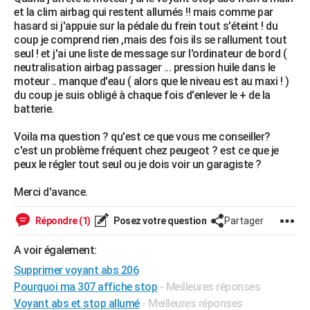
et la clim airbag qui restent allumés !! mais comme par
City break
Voyage de noces
Climat
Destinations
Voyage nature
Forum
+
PHOTO
hasard si j'appuie sur la pédale du frein tout s'éteint ! du
coup je comprend rien ,mais des fois ils se rallument tout
GUIDES D'ACHAT
seul ! et j'ai une liste de message sur l'ordinateur de bord (
neutralisation airbag passager ... pression huile dans le
BONS PLANS
moteur .. manque d'eau ( alors que le niveau est au maxi ! )
du coup je suis obligé à chaque fois d'enlever le + de la
CARTE DE VOEUX
batterie.
Carte Bonne année
Carte Pâques
Carte de Noël
Carte Saint-Valentin
Carte d'anniversaire
DICTIONNAIRE
Voila ma question ? qu'est ce que vous me conseiller?
c'est un problème fréquent chez peugeot ? est ce que je
Biographies
Expressions
Dictionnaire
Citations
Proverbes
PROGRAMME TV
peux le régler tout seul ou je dois voir un garagiste ?
COPAINS D'AVANT
Merci d'avance.
Se connecter
Collèges
Universités
Service militaire
S'inscrire
Lycées
Primaires
Entreprises
Avis de recherche
AVIS DE DÉCÈS
Répondre (1)
Posez votre question
Partager
FORUM
A voir également:
Lifestyle
Sport
Television
Cinema
Bricolage
Culture
Auto
Voyage
Supprimer voyant abs 206
Pourquoi ma 307 affiche stop
- Meilleures réponses
Voyant abs et stop allumé
- Meilleures réponses