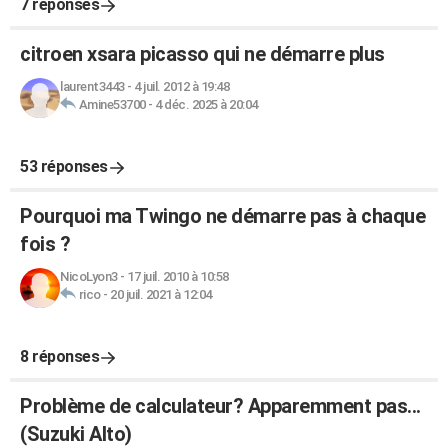
7 réponses
citroen xsara picasso qui ne démarre plus
laurent3443
-
4 juil. 2012 à 19:48
Amine53700
-
4 déc. 2025 à 20:04
53 réponses
Pourquoi ma Twingo ne démarre pas à chaque
fois ?
NicoLyon3
-
17 juil. 2010 à 10:58
rico
-
20 juil. 2021 à 12:04
8 réponses
Problème de calculateur? Apparemment pas...
(Suzuki Alto)