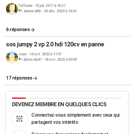
Teffanie
-
10 juil. 2017 à 10:31
alamical85
-
28 déc. 2020 à 14:36
6 réponses
sos jumpy 2 vp 2.0 hdi 120cv en panne
Joan
-
14 oct. 2023 à 11:57
labricole47
-
18 oct. 2023 à 00:09
17 réponses
DEVENEZ MEMBRE EN QUELQUES CLICS
Connectez-vous simplement avec ceux qui
partagent vos intérêts