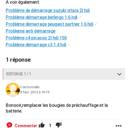
A voir également:
City break
Voyage de noces
Climat
Destinations
Voyage nature
Forum
+
PHOTO
Problème de démarrage suzuki vitara 2l hdi
Problème démarrage berlingo 1.6 hdi
✓
GUIDES D'ACHAT
Problème démarrage peugeot partner 1.6 hdi
✓
BONS PLANS
Probleme anti demarrage
Problème c4 picasso 2l hdi 150
CARTE DE VOEUX
Problème démarrage c3 1.4 hdi
✓
Carte Bonne année
Carte Pâques
Carte de Noël
Carte Saint-Valentin
Carte d'anniversaire
DICTIONNAIRE
1 réponse
Biographies
Expressions
Dictionnaire
Citations
Proverbes
PROGRAMME TV
RÉPONSE 1 / 1
COPAINS D'AVANT
Se connecter
Collèges
Universités
Service militaire
S'inscrire
Lycées
Primaires
Entreprises
Avis de recherche
Castormalin
AVIS DE DÉCÈS
8 févr. 2012 à 19:19
FORUM
Bonsoir,remplacer les bougies de préchauffage et la
Lifestyle
Sport
Television
Cinema
Bricolage
Culture
Auto
Voyage
batterie.
1
Commenter