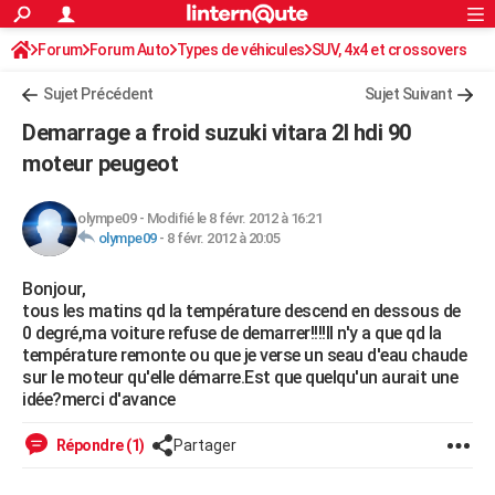
ACTUALITÉS
Forum
Forum Auto
Types de véhicules
Connexion
S'inscrire
SUV, 4x4 et crossovers
Rechercher
Société
Education
Villes
Politique
Faits Divers
Monde
+
SPORT
Sujet Précédent
Sujet Suivant
Football
Cyclisme
Forum
Coupe du monde 2026
Tennis
Rugby
CULTURE
Demarrage a froid suzuki vitara 2l hdi 90
TNT
Cinéma
Musique
Programme TV
Streaming
Sorties cinéma
+
moteur peugeot
FINANCE
Impôts
Immobilier
Banque
Crédit
Retraite
Epargne
Risques naturels par ville
Assurance
AUTO
olympe09
-
Modifié le 8 févr. 2012 à 16:21
olympe09
-
8 févr. 2012 à 20:05
Réserver un essai
Berlines
Forum auto
Essais
Citadines
SUV
+
HIGH-TECH
Bonjour,
Meilleur smartphone
Ordinateurs
Guide high-tech
Mobiles
Internet
Jeux vidéo
+
BRICOLAGE
tous les matins qd la température descend en dessous de
0 degré,ma voiture refuse de demarrer!!!!Il n'y a que qd la
Aménagement intérieur
Cuisine
Jardinage
+
Forum
Extérieur
Salle de bains
Rangement
WEEK-END
température remonte ou que je verse un seau d'eau chaude
sur le moteur qu'elle démarre.Est que quelqu'un aurait une
Escapades
Expositions
Week-end nature
Guides de France
Patrimoine
Musées
+
LIFESTYLE
idée?merci d'avance
Bien-être
Mode
+
Art de vivre
Loisirs
Modes de vie
SANTE
Répondre (1)
Partager
Guide de la santé
Médicaments
+
Alimentation
Maladies
Sommeil
VOYAGE