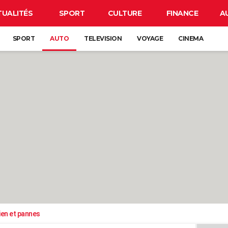
TUALITÉS
SPORT
CULTURE
FINANCE
A
SPORT
AUTO
TELEVISION
VOYAGE
CINEMA
ien et pannes