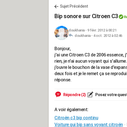
Sujet Précédent
Bip sonore sur Citroen C3
R
doukhania
-
9 févr. 2012 à 00:21
doukhania -
4 oct. 2012 à 02:46
Bonjour,
j'ai une Citroen C3 de 2006 essence, j
rien, je n'ai aucun voyant qui s'allume
j'ouvre le bouchon de la vase d'expans
deux fois et je le remet ça se reprodu
réponse.
Répondre (2)
Posez votre ques
A voir également:
Citroën c3 bip continu
Voiture qui bip sans voyant citroën
-