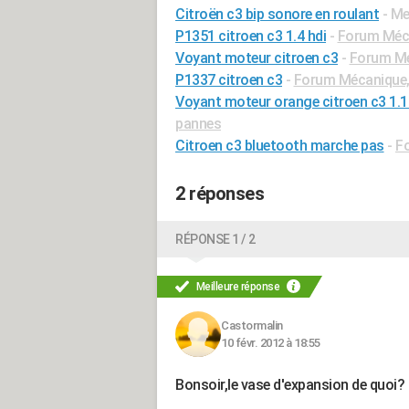
Citroën c3 bip sonore en roulant
- Me
P1351 citroen c3 1.4 hdi
-
Forum Méca
Voyant moteur citroen c3
-
Forum Mé
P1337 citroen c3
-
Forum Mécanique, 
Voyant moteur orange citroen c3 1.
pannes
Citroen c3 bluetooth marche pas
-
F
2 réponses
RÉPONSE 1 / 2
Meilleure réponse
Castormalin
10 févr. 2012 à 18:55
Bonsoir,le vase d'expansion de quoi?