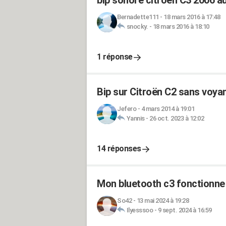
bip sonore citroên C3 2006 a
Bernadette111
-
18 mars 2016 à 17:48
snocky.
-
18 mars 2016 à 18:10
1 réponse
Bip sur Citroën C2 sans voya
Jefero
-
4 mars 2014 à 19:01
Yannis
-
26 oct. 2023 à 12:02
14 réponses
Mon bluetooth c3 fonctionne
So42
-
13 mai 2024 à 19:28
Ilyesssoo
-
9 sept. 2024 à 16:59