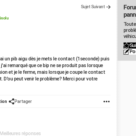
Foru
Sujet Suivant
pann
ésolu
Toute
probl
véhicu
Sui
Po
'ai un pib aigu dès je mets le contact (1seconde) puis
. j'ai remarqué que ce bip ne se produit pas lorsque
ion et je le ferme, mais lorsque je coupe le contact
it. D'ou peut venir le problème? Merci pour votre
tion
Partager
 Meilleures réponses