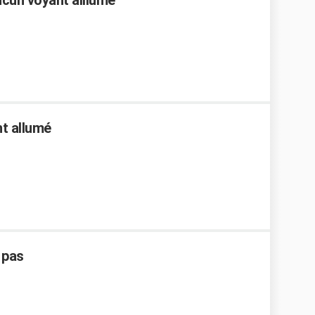
ucun voyant alllumé
nt allumé
 pas