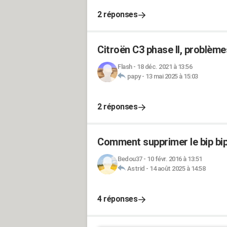
2 réponses
Citroën C3 phase II, problème
Flash
-
18 déc. 2021 à 13:56
papy
-
13 mai 2025 à 15:03
2 réponses
Comment supprimer le bip bi
Bedou37
-
10 févr. 2016 à 13:51
Astrid
-
14 août 2025 à 14:58
4 réponses