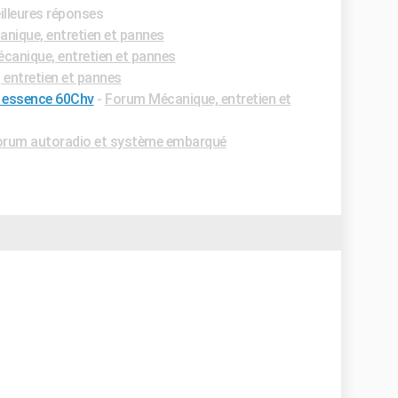
illeures réponses
nique, entretien et pannes
canique, entretien et pannes
entretien et pannes
1 essence 60Chv
-
Forum Mécanique, entretien et
orum autoradio et système embarqué