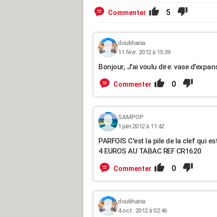
5
Commenter
doukhania
11 févr. 2012 à 15:39
Bonjour, J'ai voulu dire: vase d'expa
0
Commenter
SAMPOP
1 juin 2012 à 11:42
PARFOIS C'est la pile de la clef qui e
4 EUROS AU TABAC REF CR1620
0
Commenter
doukhania
4 oct. 2012 à 02:46