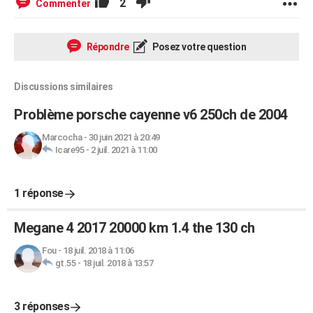
2
Commenter
Répondre
Posez votre question
Discussions similaires
Problème porsche cayenne v6 250ch de 2004
Marcocha
-
30 juin 2021 à 20:49
Icare95
-
2 juil. 2021 à 11:00
1 réponse
Megane 4 2017 20000 km 1.4 the 130 ch
Fou
-
18 juil. 2018 à 11:06
gt.55
-
18 juil. 2018 à 13:57
3 réponses