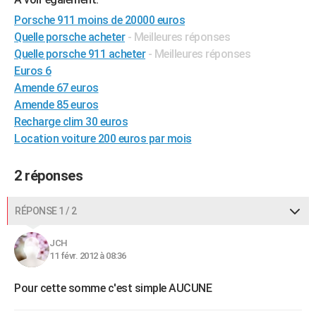
City break
Voyage de noces
Climat
Destinations
Voyage nature
Forum
+
PHOTO
Porsche 911 moins de 20000 euros
Quelle porsche acheter
- Meilleures réponses
GUIDES D'ACHAT
Quelle porsche 911 acheter
- Meilleures réponses
Euros 6
BONS PLANS
Amende 67 euros
CARTE DE VOEUX
Amende 85 euros
Recharge clim 30 euros
Carte Bonne année
Carte Pâques
Carte de Noël
Carte Saint-Valentin
Carte d'anniversaire
DICTIONNAIRE
Location voiture 200 euros par mois
Biographies
Expressions
Dictionnaire
Citations
Proverbes
PROGRAMME TV
2 réponses
COPAINS D'AVANT
RÉPONSE 1 / 2
Se connecter
Collèges
Universités
Service militaire
S'inscrire
Lycées
Primaires
Entreprises
Avis de recherche
AVIS DE DÉCÈS
JCH
FORUM
11 févr. 2012 à 08:36
Lifestyle
Sport
Television
Cinema
Bricolage
Culture
Auto
Voyage
Pour cette somme c'est simple AUCUNE