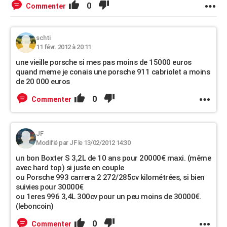
0
Commenter
schti
11 févr. 2012 à 20:11
une vieille porsche si mes pas moins de 15000 euros
quand meme je conais une porsche 911 cabriolet a moins
de 20 000 euros
0
Commenter
JF
Modifié par JF le 13/02/2012 14:30
un bon Boxter S 3,2L de 10 ans pour 20000€ maxi. (même
avec hard top) si juste en couple
ou Porsche 993 carrera 2 272/285cv kilométrées, si bien
suivies pour 30000€
ou 1eres 996 3,4L 300cv pour un peu moins de 30000€.
(leboncoin)
0
Commenter