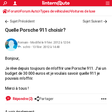
ACTUALITÉS
Forum
Forum Auto
Types de véhicules
Connexion
S'inscrire
Voitures de luxe
Rechercher
Société
Education
Villes
Politique
Faits Divers
Monde
+
SPORT
Sujet Précédent
Sujet Suivant
Football
Cyclisme
Forum
Coupe du monde 2026
Tennis
Rugby
CULTURE
Quelle Porsche 911 choisir?
TNT
Cinéma
Musique
Programme TV
Streaming
Sorties cinéma
+
FINANCE
Romain
-
Modifié le 9 févr. 2012 à 12:04
Impôts
Immobilier
Banque
Crédit
Retraite
Epargne
Risques naturels par ville
Assurance
AUTO
schti -
13 févr. 2012 à 14:48
Réserver un essai
Berlines
Forum auto
Essais
Citadines
SUV
+
HIGH-TECH
Bonjour,
Meilleur smartphone
Ordinateurs
Guide high-tech
Mobiles
Internet
Jeux vidéo
+
BRICOLAGE
Je rêve depuis toujours de m'offrir une Porsche 911. J'ai un
budget de 30 000 euros et je voulais savoir quelle 911 je
Aménagement intérieur
Cuisine
Jardinage
+
Forum
Extérieur
Salle de bains
Rangement
WEEK-END
pouvais m'offrir.
Escapades
Expositions
Week-end nature
Guides de France
Patrimoine
Musées
+
LIFESTYLE
Merci à tous !
Bien-être
Mode
+
Art de vivre
Loisirs
Modes de vie
SANTE
Répondre (2)
Partager
Guide de la santé
Médicaments
+
Alimentation
Maladies
Sommeil
VOYAGE
A voir également: