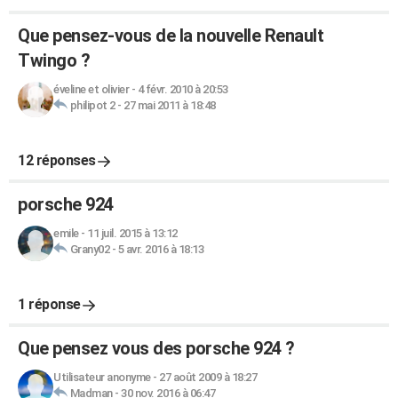
Que pensez-vous de la nouvelle Renault
Twingo ?
éveline et olivier
-
4 févr. 2010 à 20:53
philipot 2
-
27 mai 2011 à 18:48
12 réponses
porsche 924
emile
-
11 juil. 2015 à 13:12
Grany02
-
5 avr. 2016 à 18:13
1 réponse
Que pensez vous des porsche 924 ?
Utilisateur anonyme
-
27 août 2009 à 18:27
Madman
-
30 nov. 2016 à 06:47