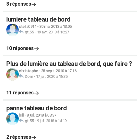
8 réponses
lumiere tableau de bord
stella0911
-
30 mai 2013 à 13:05
gt.55
-
19 avr. 2018 à 16:27
10 réponses
Plus de lumière au tableau de bord, que faire ?
christophe
-
28 sept. 2010 à 17:16
Dom
-
17 juil. 2020 à 16:35
11 réponses
panne tableau de bord
bill
-
8 juil. 2018 à 08:37
gt.55
-
9 juil. 2018 à 14:19
2 réponses