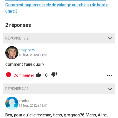
Comment suprimer la cle de vidange au tableau de bord d
City break
Voyage de noces
Climat
Destinations
Voyage nature
Forum
+
PHOTO
une c3
GUIDES D'ACHAT
2 réponses
BONS PLANS
CARTE DE VOEUX
RÉPONSE 1 / 2
Carte Bonne année
Carte Pâques
Carte de Noël
Carte Saint-Valentin
Carte d'anniversaire
DICTIONNAIRE
grognon76
18 févr. 2012 à 11:56
Biographies
Expressions
Dictionnaire
Citations
Proverbes
PROGRAMME TV
comment faire quoi ?
COPAINS D'AVANT
0
Commenter
Se connecter
Collèges
Universités
Service militaire
S'inscrire
Lycées
Primaires
Entreprises
Avis de recherche
AVIS DE DÉCÈS
RÉPONSE 2 / 2
FORUM
charles
Lifestyle
Sport
Television
Cinema
Bricolage
Culture
Auto
Voyage
19 févr. 2012 à 12:44
Ben, pour qu' elle revienne, tiens, grognon76. Viens, Aline,