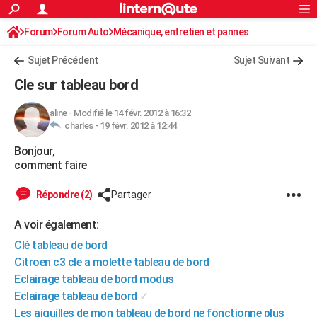
ACTUALITÉS
Forum
Forum Auto
Mécanique, entretien et pannes
Connexion
S'inscrire
Rechercher
Société
Education
Villes
Politique
Faits Divers
Monde
+
SPORT
Sujet Précédent
Sujet Suivant
Football
Cyclisme
Forum
Coupe du monde 2026
Tennis
Rugby
CULTURE
Cle sur tableau bord
TNT
Cinéma
Musique
Programme TV
Streaming
Sorties cinéma
+
FINANCE
aline
-
Modifié le 14 févr. 2012 à 16:32
charles -
19 févr. 2012 à 12:44
Impôts
Immobilier
Banque
Crédit
Retraite
Epargne
Risques naturels par ville
Assurance
AUTO
Bonjour,
Réserver un essai
Berlines
Forum auto
Essais
Citadines
SUV
+
HIGH-TECH
comment faire
Meilleur smartphone
Ordinateurs
Guide high-tech
Mobiles
Internet
Jeux vidéo
+
BRICOLAGE
Répondre (2)
Partager
Aménagement intérieur
Cuisine
Jardinage
+
Forum
Extérieur
Salle de bains
Rangement
WEEK-END
A voir également:
Escapades
Expositions
Week-end nature
Guides de France
Patrimoine
Musées
+
Clé tableau de bord
LIFESTYLE
Citroen c3 cle a molette tableau de bord
Bien-être
Mode
+
Art de vivre
Loisirs
Modes de vie
SANTE
Eclairage tableau de bord modus
Eclairage tableau de bord
✓
Guide de la santé
Médicaments
+
Alimentation
Maladies
Sommeil
VOYAGE
Les aiguilles de mon tableau de bord ne fonctionne plus