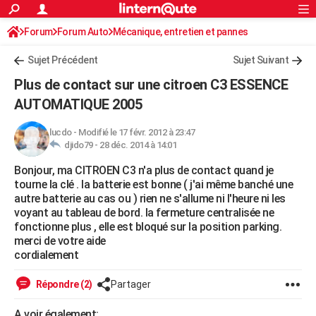
ACTUALITÉS
Forum
Forum Auto
Mécanique, entretien et pannes
Connexion
S'inscrire
Rechercher
Société
Education
Villes
Politique
Faits Divers
Monde
+
SPORT
Sujet Précédent
Sujet Suivant
Football
Cyclisme
Forum
Coupe du monde 2026
Tennis
Rugby
CULTURE
Plus de contact sur une citroen C3 ESSENCE
TNT
Cinéma
Musique
Programme TV
Streaming
Sorties cinéma
+
AUTOMATIQUE 2005
FINANCE
Impôts
Immobilier
Banque
Crédit
Retraite
Epargne
Risques naturels par ville
Assurance
AUTO
lucdo
-
Modifié le 17 févr. 2012 à 23:47
djido79 -
28 déc. 2014 à 14:01
Réserver un essai
Berlines
Forum auto
Essais
Citadines
SUV
+
HIGH-TECH
Bonjour, ma CITROEN C3 n'a plus de contact quand je
tourne la clé . la batterie est bonne ( j'ai même banché une
Meilleur smartphone
Ordinateurs
Guide high-tech
Mobiles
Internet
Jeux vidéo
+
BRICOLAGE
autre batterie au cas ou ) rien ne s'allume ni l'heure ni les
voyant au tableau de bord. la fermeture centralisée ne
Aménagement intérieur
Cuisine
Jardinage
+
Forum
Extérieur
Salle de bains
Rangement
WEEK-END
fonctionne plus , elle est bloqué sur la position parking.
merci de votre aide
Escapades
Expositions
Week-end nature
Guides de France
Patrimoine
Musées
+
LIFESTYLE
cordialement
Bien-être
Mode
+
Art de vivre
Loisirs
Modes de vie
SANTE
Répondre (2)
Partager
Guide de la santé
Médicaments
+
Alimentation
Maladies
Sommeil
VOYAGE
A voir également: