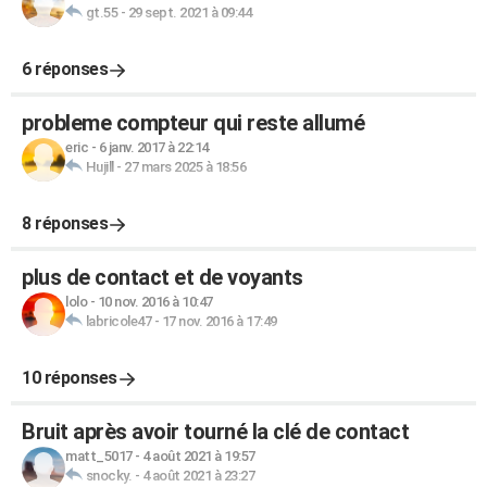
gt.55
-
29 sept. 2021 à 09:44
6 réponses
probleme compteur qui reste allumé
eric
-
6 janv. 2017 à 22:14
Hujill
-
27 mars 2025 à 18:56
8 réponses
plus de contact et de voyants
lolo
-
10 nov. 2016 à 10:47
labricole47
-
17 nov. 2016 à 17:49
10 réponses
Bruit après avoir tourné la clé de contact
matt_5017
-
4 août 2021 à 19:57
snocky.
-
4 août 2021 à 23:27