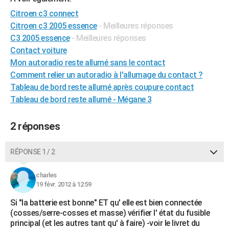
City break
Voyage de noces
Climat
Destinations
Voyage nature
Forum
+
PHOTO
Citroen c3 connect
Citroen c3 2005 essence
- Meilleures réponses
GUIDES D'ACHAT
C3 2005 essence
- Meilleures réponses
Contact voiture
BONS PLANS
Mon autoradio reste allumé sans le contact
CARTE DE VOEUX
Comment relier un autoradio à l'allumage du contact ?
Tableau de bord reste allumé après coupure contact
Carte Bonne année
Carte Pâques
Carte de Noël
Carte Saint-Valentin
Carte d'anniversaire
DICTIONNAIRE
Tableau de bord reste allumé - Mégane 3
Biographies
Expressions
Dictionnaire
Citations
Proverbes
PROGRAMME TV
2 réponses
COPAINS D'AVANT
RÉPONSE 1 / 2
Se connecter
Collèges
Universités
Service militaire
S'inscrire
Lycées
Primaires
Entreprises
Avis de recherche
AVIS DE DÉCÈS
charles
FORUM
19 févr. 2012 à 12:59
Lifestyle
Sport
Television
Cinema
Bricolage
Culture
Auto
Voyage
Si "la batterie est bonne" ET qu' elle est bien connectée
(cosses/serre-cosses et masse) vérifier l' état du fusible
principal (et les autres tant qu' à faire) -voir le livret du