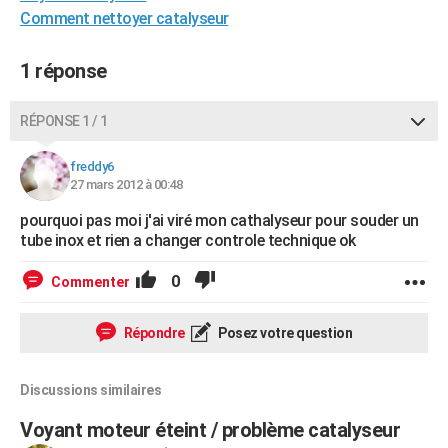
Comment nettoyer catalyseur
City break
Voyage de noces
Climat
Destinations
Voyage nature
Forum
+
PHOTO
GUIDES D'ACHAT
1 réponse
BONS PLANS
RÉPONSE 1 / 1
CARTE DE VOEUX
freddy6
Carte Bonne année
Carte Pâques
Carte de Noël
Carte Saint-Valentin
Carte d'anniversaire
27 mars 2012 à 00:48
DICTIONNAIRE
pourquoi pas moi j'ai viré mon cathalyseur pour souder un
Biographies
Expressions
Dictionnaire
Citations
Proverbes
PROGRAMME TV
tube inox et rien a changer controle technique ok
COPAINS D'AVANT
0
Commenter
Se connecter
Collèges
Universités
Service militaire
S'inscrire
Lycées
Primaires
Entreprises
Avis de recherche
AVIS DE DÉCÈS
Répondre
Posez votre question
FORUM
Lifestyle
Sport
Television
Cinema
Bricolage
Culture
Auto
Voyage
Discussions similaires
Voyant moteur éteint / problème catalyseur