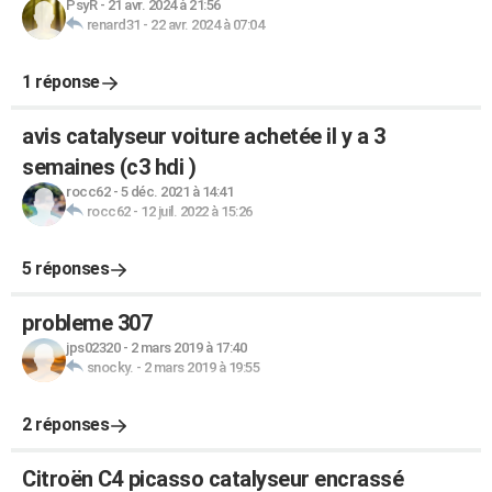
PsyR
-
21 avr. 2024 à 21:56
renard31
-
22 avr. 2024 à 07:04
1 réponse
avis catalyseur voiture achetée il y a 3
semaines (c3 hdi )
rocc62
-
5 déc. 2021 à 14:41
rocc62
-
12 juil. 2022 à 15:26
5 réponses
probleme 307
jps02320
-
2 mars 2019 à 17:40
snocky.
-
2 mars 2019 à 19:55
2 réponses
Citroën C4 picasso catalyseur encrassé