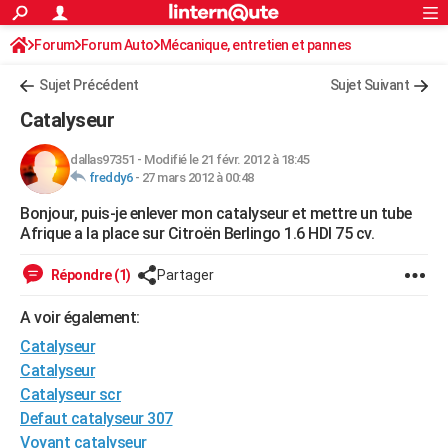
ACTUALITÉS
Forum
Forum Auto
Mécanique, entretien et pannes
Connexion
S'inscrire
Rechercher
Société
Education
Villes
Politique
Faits Divers
Monde
+
SPORT
Sujet Précédent
Sujet Suivant
Football
Cyclisme
Forum
Coupe du monde 2026
Tennis
Rugby
CULTURE
Catalyseur
TNT
Cinéma
Musique
Programme TV
Streaming
Sorties cinéma
+
FINANCE
dallas97351
-
Modifié le 21 févr. 2012 à 18:45
freddy6
-
27 mars 2012 à 00:48
Impôts
Immobilier
Banque
Crédit
Retraite
Epargne
Risques naturels par ville
Assurance
AUTO
Bonjour, puis-je enlever mon catalyseur et mettre un tube
Réserver un essai
Berlines
Forum auto
Essais
Citadines
SUV
+
HIGH-TECH
Afrique a la place sur Citroën Berlingo 1.6 HDI 75 cv.
Meilleur smartphone
Ordinateurs
Guide high-tech
Mobiles
Internet
Jeux vidéo
+
BRICOLAGE
Répondre (1)
Partager
Aménagement intérieur
Cuisine
Jardinage
+
Forum
Extérieur
Salle de bains
Rangement
WEEK-END
A voir également:
Escapades
Expositions
Week-end nature
Guides de France
Patrimoine
Musées
+
Catalyseur
LIFESTYLE
Catalyseur
Bien-être
Mode
+
Art de vivre
Loisirs
Modes de vie
SANTE
Catalyseur scr
Defaut catalyseur 307
Guide de la santé
Médicaments
+
Alimentation
Maladies
Sommeil
VOYAGE
Voyant catalyseur