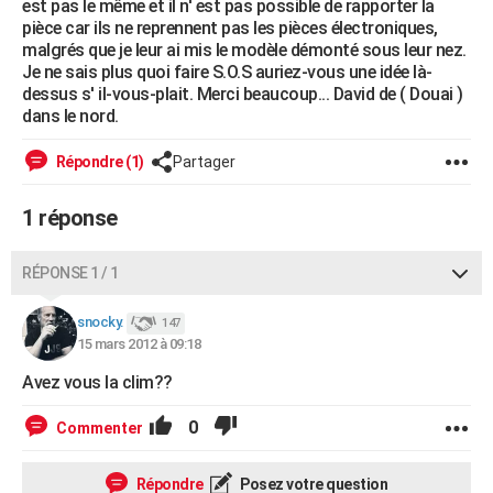
est pas le même et il n' est pas possible de rapporter la
City break
Voyage de noces
Climat
Destinations
Voyage nature
Forum
+
pièce car ils ne reprennent pas les pièces électroniques,
PHOTO
malgrés que je leur ai mis le modèle démonté sous leur nez.
Je ne sais plus quoi faire S.O.S auriez-vous une idée là-
GUIDES D'ACHAT
dessus s' il-vous-plait. Merci beaucoup... David de ( Douai )
dans le nord.
BONS PLANS
CARTE DE VOEUX
Répondre (1)
Partager
Carte Bonne année
Carte Pâques
Carte de Noël
Carte Saint-Valentin
Carte d'anniversaire
DICTIONNAIRE
1 réponse
Biographies
Expressions
Dictionnaire
Citations
Proverbes
PROGRAMME TV
RÉPONSE 1 / 1
COPAINS D'AVANT
snocky.
147
Se connecter
Collèges
Universités
Service militaire
S'inscrire
Lycées
Primaires
Entreprises
Avis de recherche
AVIS DE DÉCÈS
15 mars 2012 à 09:18
Avez vous la clim??
FORUM
Lifestyle
Sport
Television
Cinema
Bricolage
Culture
Auto
Voyage
0
Commenter
Répondre
Posez votre question