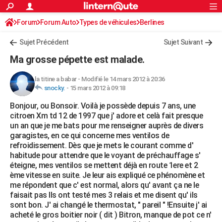
ACTUALITÉS
Forum
Forum Auto
Types de véhicules
Connexion
S'inscrire
Berlines
Rechercher
Société
Education
Villes
Politique
Faits Divers
Monde
+
SPORT
Sujet Précédent
Sujet Suivant
Football
Cyclisme
Forum
Coupe du monde 2026
Tennis
Rugby
CULTURE
Ma grosse pépette est malade.
TNT
Cinéma
Musique
Programme TV
Streaming
Sorties cinéma
+
FINANCE
la titine a babar
-
Modifié le 14 mars 2012 à 20:36
snocky.
-
15 mars 2012 à 09:18
Impôts
Immobilier
Banque
Crédit
Retraite
Epargne
Risques naturels par ville
Assurance
AUTO
Bonjour, ou Bonsoir. Voilà je possède depuis 7 ans, une
Réserver un essai
Berlines
Forum auto
Essais
Citadines
SUV
+
HIGH-TECH
citroen Xm td 12 de 1997 que j' adore et celà fait presque
un an que je me bats pour me renseigner auprès de divers
Meilleur smartphone
Ordinateurs
Guide high-tech
Mobiles
Internet
Jeux vidéo
+
BRICOLAGE
garagistes, en ce qui concerne mes ventilos de
refroidissement. Dès que je mets le courant comme d'
Aménagement intérieur
Cuisine
Jardinage
+
Forum
Extérieur
Salle de bains
Rangement
WEEK-END
habitude pour attendre que le voyant de préchauffage s'
éteigne, mes ventilos se mettent déjà en route 1ere et 2
Escapades
Expositions
Week-end nature
Guides de France
Patrimoine
Musées
+
LIFESTYLE
ème vitesse en suite. Je leur ais expliqué ce phénomène et
me répondent que c' est normal, alors qu' avant ça ne le
Bien-être
Mode
+
Art de vivre
Loisirs
Modes de vie
SANTE
faisait pas Ils ont testé mes 3 relais et me disent qu' ils
sont bon. J' ai changé le thermostat, " pareil " !Ensuite j' ai
Guide de la santé
Médicaments
+
Alimentation
Maladies
Sommeil
VOYAGE
acheté le gros boitier noir ( dit ) Bitron, manque de pot ce n'