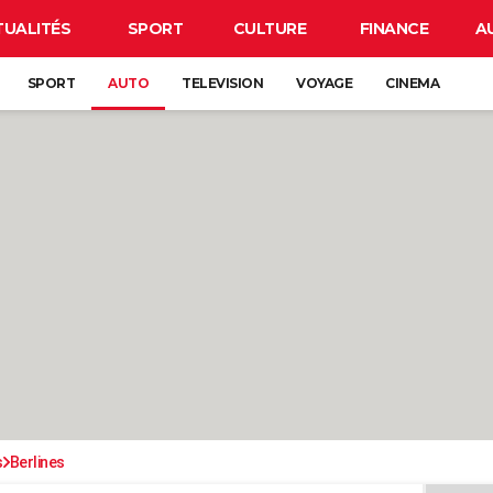
TUALITÉS
SPORT
CULTURE
FINANCE
A
SPORT
AUTO
TELEVISION
VOYAGE
CINEMA
s
Berlines