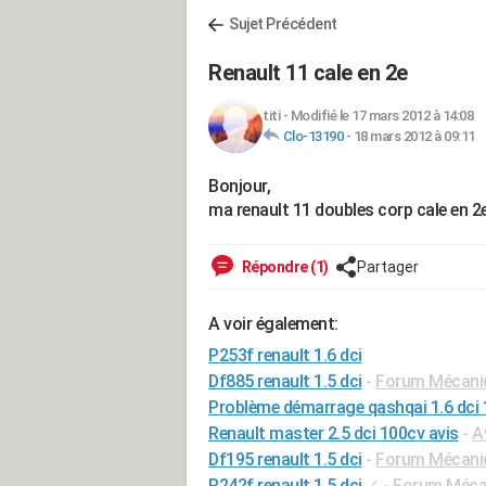
Sujet Précédent
Renault 11 cale en 2e
titi
-
Modifié le 17 mars 2012 à 14:08
Clo-13190
-
18 mars 2012 à 09:11
Bonjour,
ma renault 11 doubles corp cale en 2
Répondre (1)
Partager
A voir également:
P253f renault 1.6 dci
Df885 renault 1.5 dci
-
Forum Mécaniq
Problème démarrage qashqai 1.6 dci
Renault master 2.5 dci 100cv avis
-
A
Df195 renault 1.5 dci
-
Forum Mécaniq
P242f renault 1.5 dci
✓
-
Forum Mécan