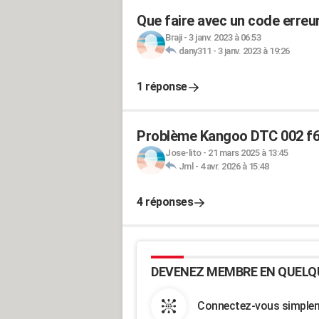
Que faire avec un code erreu
Braji
-
3 janv. 2023 à 06:53
dany311
-
3 janv. 2023 à 19:26
1 réponse
Problème Kangoo DTC 002 f
Jose-lito
-
21 mars 2025 à 13:45
Jml
-
4 avr. 2026 à 15:48
4 réponses
DEVENEZ MEMBRE EN QUELQ
Connectez-vous simpleme