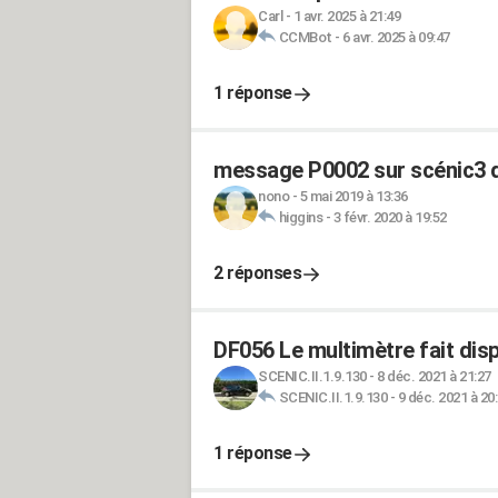
Carl
-
1 avr. 2025 à 21:49
CCMBot
-
6 avr. 2025 à 09:47
1 réponse
message P0002 sur scénic3 d
nono
-
5 mai 2019 à 13:36
higgins
-
3 févr. 2020 à 19:52
2 réponses
DF056 Le multimètre fait disp
SCENIC.II.1.9.130
-
8 déc. 2021 à 21:27
SCENIC.II.1.9.130
-
9 déc. 2021 à 20
1 réponse