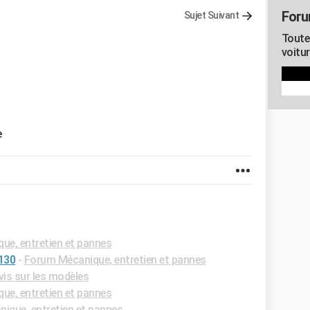
Foru
Sujet Suivant
Toute
voitur
e
ue, entretien et pannes
 130
-
Forum Mécanique, entretien et pannes
vis sur les modèles
ue, entretien et pannes
ique, entretien et pannes