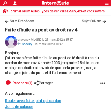
ACTUALITÉS
Forum
Forum Auto
Types de véhicules
Connexion
S'inscrire
SUV, 4x4 et crossovers
Rechercher
Société
Education
Villes
Politique
Faits Divers
Monde
+
SPORT
Sujet Précédent
Sujet Suivant
Football
Cyclisme
Forum
Coupe du monde 2026
Tennis
Rugby
CULTURE
Fuite d'huile au pont av droit rav 4
TNT
Cinéma
Musique
Programme TV
Streaming
Sorties cinéma
+
FINANCE
gravone
-
Modifié le 25 mars 2012 à 15:37
snocky.
-
25 mars 2012 à 18:47
Impôts
Immobilier
Banque
Crédit
Retraite
Epargne
Risques naturels par ville
Assurance
AUTO
Bonjour,
Réserver un essai
Berlines
Forum auto
Essais
Citadines
SUV
+
HIGH-TECH
j'ai un problème fuite d'huile au pont coté droit à ras du
cardan de mon rav 4 année 2003 je rajoute 25cl tous les
Meilleur smartphone
Ordinateurs
Guide high-tech
Mobiles
Internet
Jeux vidéo
+
BRICOLAGE
mois je souhaiterai savoir de quoi cela provien , car j'ai
changé le joint du pont et il fuit encore merci
Aménagement intérieur
Cuisine
Jardinage
+
Forum
Extérieur
Salle de bains
Rangement
WEEK-END
Répondre (1)
Partager
Escapades
Expositions
Week-end nature
Guides de France
Patrimoine
Musées
+
LIFESTYLE
A voir également:
Bien-être
Mode
+
Art de vivre
Loisirs
Modes de vie
SANTE
Rouler avec fuite joint spi cardan
Guide de la santé
Médicaments
+
Alimentation
Maladies
Sommeil
Joint de culasse
VOYAGE