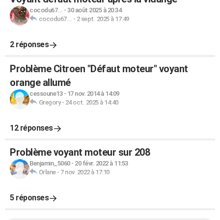
cocodu67...
-
30 août 2025 à 20:34
cocodu67...
-
2 sept. 2025 à 17:49
2 réponses
Problème Citroen "Défaut moteur" voyant
orange allumé
cessoune13
-
17 nov. 2014 à 14:09
Gregory
-
24 oct. 2025 à 14:40
12 réponses
Problème voyant moteur sur 208
Benjamin_5060
-
20 févr. 2022 à 11:53
Orlane
-
7 nov. 2022 à 17:10
5 réponses