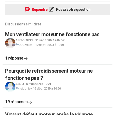
Répondre
Posez votre question
Discussions similaires
Mon ventilateur moteur ne fonctionne pas
Antho59211
-
11 sept. 2024 à 07:52
CCMBot
-
12 sept. 2024 à 10:01
1 réponse
Pourquoi le refroidissement moteur ne
fonctionne pas ?
ALDO
-
5 mai 2009 à 19:21
sidonie
-
15 déc. 2019 à 16:56
19 réponses
Voyant défaut moteur après la vidange