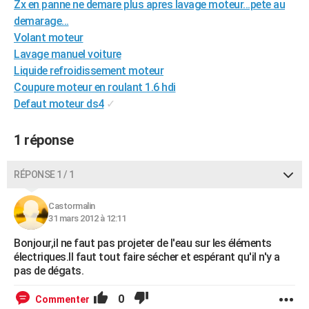
Zx en panne ne demare plus apres lavage moteur...pete au
City break
Voyage de noces
Climat
Destinations
Voyage nature
Forum
+
PHOTO
demarage...
Volant moteur
GUIDES D'ACHAT
Lavage manuel voiture
Liquide refroidissement moteur
BONS PLANS
Coupure moteur en roulant 1.6 hdi
CARTE DE VOEUX
Defaut moteur ds4
✓
Carte Bonne année
Carte Pâques
Carte de Noël
Carte Saint-Valentin
Carte d'anniversaire
DICTIONNAIRE
1 réponse
Biographies
Expressions
Dictionnaire
Citations
Proverbes
PROGRAMME TV
RÉPONSE 1 / 1
COPAINS D'AVANT
Castormalin
Se connecter
Collèges
Universités
Service militaire
S'inscrire
Lycées
Primaires
Entreprises
Avis de recherche
AVIS DE DÉCÈS
31 mars 2012 à 12:11
FORUM
Bonjour,il ne faut pas projeter de l'eau sur les éléments
électriques.Il faut tout faire sécher et espérant qu'il n'y a
Lifestyle
Sport
Television
Cinema
Bricolage
Culture
Auto
Voyage
pas de dégats.
0
Commenter