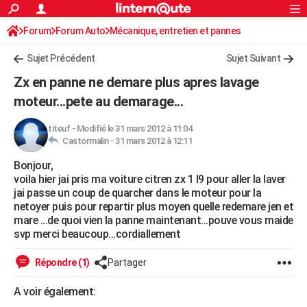
ACTUALITÉS
Forum
Forum Auto
Mécanique, entretien et pannes
Connexion
S'inscrire
Rechercher
Société
Education
Villes
Politique
Faits Divers
Monde
+
SPORT
Sujet Précédent
Sujet Suivant
Football
Cyclisme
Forum
Coupe du monde 2026
Tennis
Rugby
CULTURE
Zx en panne ne demare plus apres lavage
TNT
Cinéma
Musique
Programme TV
Streaming
Sorties cinéma
+
moteur...pete au demarage...
FINANCE
Impôts
Immobilier
Banque
Crédit
Retraite
Epargne
Risques naturels par ville
Assurance
AUTO
titeuf
-
Modifié le 31 mars 2012 à 11:04
Castormalin -
31 mars 2012 à 12:11
Réserver un essai
Berlines
Forum auto
Essais
Citadines
SUV
+
HIGH-TECH
Bonjour,
voila hier jai pris ma voiture citren zx 1 l9 pour aller la laver
Meilleur smartphone
Ordinateurs
Guide high-tech
Mobiles
Internet
Jeux vidéo
+
BRICOLAGE
jai passe un coup de quarcher dans le moteur pour la
netoyer puis pour repartir plus moyen quelle redemare jen et
Aménagement intérieur
Cuisine
Jardinage
+
Forum
Extérieur
Salle de bains
Rangement
WEEK-END
mare ...de quoi vien la panne maintenant...pouve vous maide
svp merci beaucoup...cordiallement
Escapades
Expositions
Week-end nature
Guides de France
Patrimoine
Musées
+
LIFESTYLE
Répondre (1)
Partager
Bien-être
Mode
+
Art de vivre
Loisirs
Modes de vie
SANTE
A voir également:
Guide de la santé
Médicaments
+
Alimentation
Maladies
Sommeil
VOYAGE